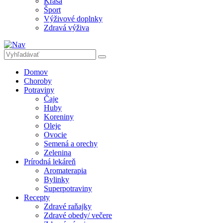
Krása
Šport
Výživové doplnky
Zdravá výživa
Domov
Choroby
Potraviny
Čaje
Huby
Koreniny
Oleje
Ovocie
Semená a orechy
Zelenina
Prírodná lekáreň
Aromaterapia
Bylinky
Superpotraviny
Recepty
Zdravé raňajky
Zdravé obedy/ večere