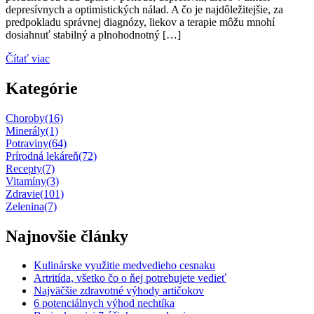
depresívnych a optimistických nálad. A čo je najdôležitejšie, za
predpokladu správnej diagnózy, liekov a terapie môžu mnohí
dosiahnuť stabilný a plnohodnotný […]
Čítať viac
Kategórie
Choroby
(16)
Minerály
(1)
Potraviny
(64)
Prírodná lekáreň
(72)
Recepty
(7)
Vitamíny
(3)
Zdravie
(101)
Zelenina
(7)
Najnovšie články
Kulinárske využitie medvedieho cesnaku
Artritída, všetko čo o ňej potrebujete vedieť
Najväčšie zdravotné výhody artičokov
6 potenciálnych výhod nechtíka