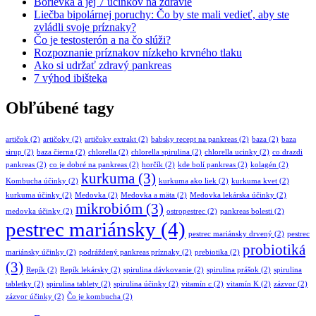
Borievka a jej 7 účinkov na zdravie
Liečba bipolárnej poruchy: Čo by ste mali vedieť, aby ste
zvládli svoje príznaky?
Čo je testosterón a na čo slúži?
Rozpoznanie príznakov nízkeho krvného tlaku
Ako si udržať zdravý pankreas
7 výhod ibišteka
Obľúbené tagy
artičok
(2)
artičoky
(2)
artičoky extrakt
(2)
babsky recept na pankreas
(2)
baza
(2)
baza
sirup
(2)
baza čierna
(2)
chlorella
(2)
chlorella spirulina
(2)
chlorella ucinky
(2)
co drazdi
pankreas
(2)
co je dobré na pankreas
(2)
horčík
(2)
kde bolí pankreas
(2)
kolagén
(2)
kurkuma
(3)
Kombucha účinky
(2)
kurkuma ako liek
(2)
kurkuma kvet
(2)
kurkuma účinky
(2)
Medovka
(2)
Medovka a mäta
(2)
Medovka lekárska účinky
(2)
mikrobióm
(3)
medovka účinky
(2)
ostropestrec
(2)
pankreas bolesti
(2)
pestrec mariánsky
(4)
pestrec mariánsky drvený
(2)
pestrec
probiotiká
mariánsky účinky
(2)
podráždený pankreas príznaky
(2)
prebiotika
(2)
(3)
Repík
(2)
Repík lekársky
(2)
spirulina dávkovanie
(2)
spirulina prášok
(2)
spirulina
tabletky
(2)
spirulina tablety
(2)
spirulina účinky
(2)
vitamín c
(2)
vitamín K
(2)
zázvor
(2)
zázvor účinky
(2)
Čo je kombucha
(2)