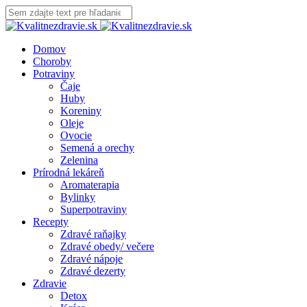
Domov
Choroby
Potraviny
Čaje
Huby
Koreniny
Oleje
Ovocie
Semená a orechy
Zelenina
Prírodná lekáreň
Aromaterapia
Bylinky
Superpotraviny
Recepty
Zdravé raňajky
Zdravé obedy/ večere
Zdravé nápoje
Zdravé dezerty
Zdravie
Detox