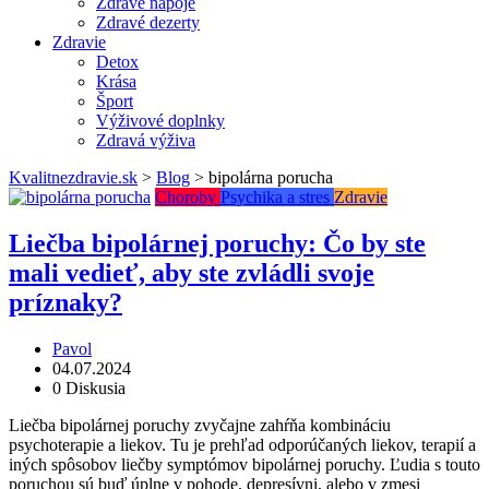
Zdravé nápoje
Zdravé dezerty
Zdravie
Detox
Krása
Šport
Výživové doplnky
Zdravá výživa
Kvalitnezdravie.sk
>
Blog
>
bipolárna porucha
Choroby
Psychika a stres
Zdravie
Liečba bipolárnej poruchy: Čo by ste
mali vedieť, aby ste zvládli svoje
príznaky?
Pavol
04.07.2024
0 Diskusia
Liečba bipolárnej poruchy zvyčajne zahŕňa kombináciu
psychoterapie a liekov. Tu je prehľad odporúčaných liekov, terapií a
iných spôsobov liečby symptómov bipolárnej poruchy. Ľudia s touto
poruchou sú buď úplne v pohode, depresívni, alebo v zmesi