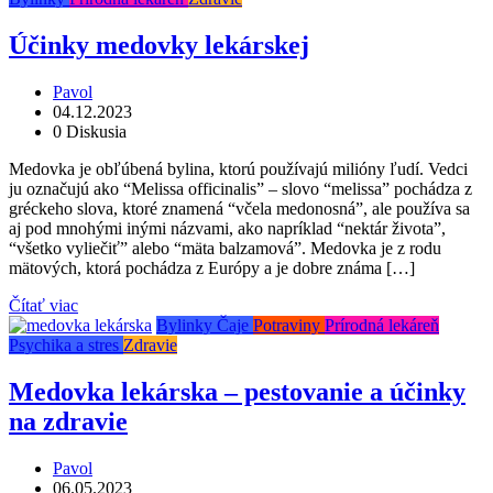
Účinky medovky lekárskej
Pavol
04.12.2023
0 Diskusia
Medovka je obľúbená bylina, ktorú používajú milióny ľudí. Vedci
ju označujú ako “Melissa officinalis” – slovo “melissa” pochádza z
gréckeho slova, ktoré znamená “včela medonosná”, ale používa sa
aj pod mnohými inými názvami, ako napríklad “nektár života”,
“všetko vyliečiť” alebo “mäta balzamová”. Medovka je z rodu
mätových, ktorá pochádza z Európy a je dobre známa […]
Čítať viac
Bylinky
Čaje
Potraviny
Prírodná lekáreň
Psychika a stres
Zdravie
Medovka lekárska – pestovanie a účinky
na zdravie
Pavol
06.05.2023