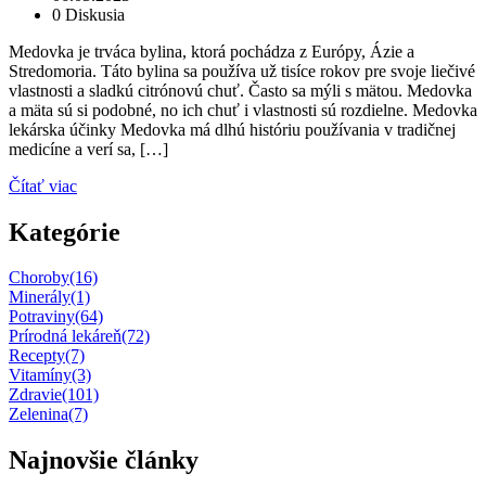
0 Diskusia
Medovka je trváca bylina, ktorá pochádza z Európy, Ázie a
Stredomoria. Táto bylina sa používa už tisíce rokov pre svoje liečivé
vlastnosti a sladkú citrónovú chuť. Často sa mýli s mätou. Medovka
a mäta sú si podobné, no ich chuť i vlastnosti sú rozdielne. Medovka
lekárska účinky Medovka má dlhú históriu používania v tradičnej
medicíne a verí sa, […]
Čítať viac
Kategórie
Choroby
(16)
Minerály
(1)
Potraviny
(64)
Prírodná lekáreň
(72)
Recepty
(7)
Vitamíny
(3)
Zdravie
(101)
Zelenina
(7)
Najnovšie články