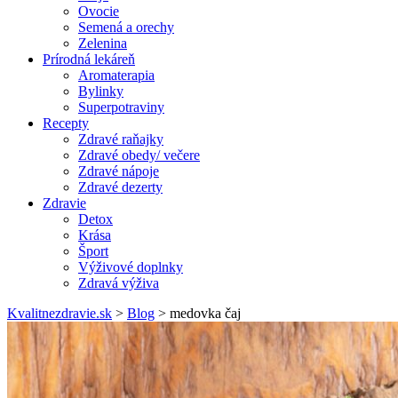
Ovocie
Semená a orechy
Zelenina
Prírodná lekáreň
Aromaterapia
Bylinky
Superpotraviny
Recepty
Zdravé raňajky
Zdravé obedy/ večere
Zdravé nápoje
Zdravé dezerty
Zdravie
Detox
Krása
Šport
Výživové doplnky
Zdravá výživa
Kvalitnezdravie.sk
>
Blog
>
medovka čaj