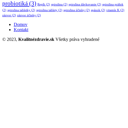
probiotiká
(3)
Repík
(2)
spirulina
(2)
spirulina dávkovanie
(2)
spirulina prášok
(2)
spirulina tabletky
(2)
spirulina tablety
(2)
spirulina účinky
(2)
spánok
(2)
vitamín K
(2)
zázvor
(2)
zázvor účinky
(2)
Domov
Kontakt
© 2023,
Kvalitnézdravie.sk
Všetky práva vyhradené