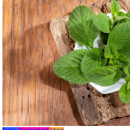
Bylinky
Prírodná lekáreň
Zdravie