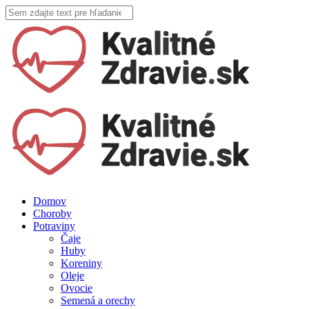
Domov
Choroby
Potraviny
Čaje
Huby
Koreniny
Oleje
Ovocie
Semená a orechy