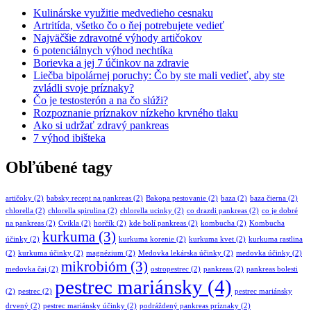
Kulinárske využitie medvedieho cesnaku
Artritída, všetko čo o ňej potrebujete vedieť
Najväčšie zdravotné výhody artičokov
6 potenciálnych výhod nechtíka
Borievka a jej 7 účinkov na zdravie
Liečba bipolárnej poruchy: Čo by ste mali vedieť, aby ste
zvládli svoje príznaky?
Čo je testosterón a na čo slúži?
Rozpoznanie príznakov nízkeho krvného tlaku
Ako si udržať zdravý pankreas
7 výhod ibišteka
Obľúbené tagy
artičoky
(2)
babsky recept na pankreas
(2)
Bakopa pestovanie
(2)
baza
(2)
baza čierna
(2)
chlorella
(2)
chlorella spirulina
(2)
chlorella ucinky
(2)
co drazdi pankreas
(2)
co je dobré
na pankreas
(2)
Cvikla
(2)
horčík
(2)
kde bolí pankreas
(2)
kombucha
(2)
Kombucha
kurkuma
(3)
účinky
(2)
kurkuma korenie
(2)
kurkuma kvet
(2)
kurkuma rastlina
(2)
kurkuma účinky
(2)
magnézium
(2)
Medovka lekárska účinky
(2)
medovka účinky
(2)
mikrobióm
(3)
medovka čaj
(2)
ostropestrec
(2)
pankreas
(2)
pankreas bolesti
pestrec mariánsky
(4)
(2)
pestrec
(2)
pestrec mariánsky
drvený
(2)
pestrec mariánsky účinky
(2)
podráždený pankreas príznaky
(2)