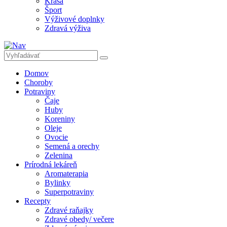
Krása
Šport
Výživové doplnky
Zdravá výživa
Domov
Choroby
Potraviny
Čaje
Huby
Koreniny
Oleje
Ovocie
Semená a orechy
Zelenina
Prírodná lekáreň
Aromaterapia
Bylinky
Superpotraviny
Recepty
Zdravé raňajky
Zdravé obedy/ večere