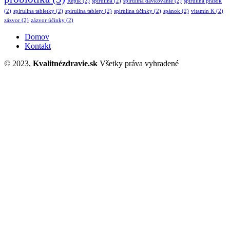
Repík
(2)
spirulina
(2)
spirulina dávkovanie
(2)
spirulina prášok
(2)
spirulina tabletky
(2)
spirulina tablety
(2)
spirulina účinky
(2)
spánok
(2)
vitamín K
(2)
zázvor
(2)
zázvor účinky
(2)
Domov
Kontakt
© 2023,
Kvalitnézdravie.sk
Všetky práva vyhradené