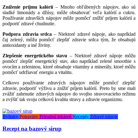
Zníženie príjmu kalórií
– Mnoho obľúbených nápojov, ako sú
sladké limonády a džúsy, môže obsahovať veľa kalórií a cukru.
Používanie zdravších nápojov môže pomôcť znížiť príjem kalórií a
podporiť zdravé chudnutie.
Podpora zdravia srdca
– Niektoré zdravé nápoje, ako napríklad
čaj zelený, môžu pomôcť zlepšiť zdravie srdca tým, že obsahujú
antioxidanty a iné živiny.
Zlepšenie energetického stavu
– Niektoré zdravé nápoje môžu
pomôcť zlepšiť energetický stav, ako napríklad zelené smoothie s
ovocím a zeleninou, ktoré obsahuje vitamíny a minerály, ktoré môžu
pomôcť udržiavať energiu a vitalitu.
Celkovo používanie zdravých nápojov môže pomôcť zlepšiť
zdravie, podporiť výživu a znížiť príjem kalórií. Preto by sme mali
zvážiť zahrnutie zdravých nápojov do svojho stravovacieho režimu
a zvýšiť tak svoju celkovú kvalitu stravy a zdravie organizmu.
Bylinky
Potraviny
Prírodná lekáreň
Recepty
Zdravé nápoje
Recept na bazový sirup