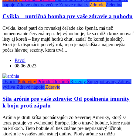
nápoje
Zdravé obedy/ večere
Zdravé raňajky
Zdravie
Zelenina
Cvikla – nutričná bomba pre vaše zdravie a pohodu
Cvikla, ktorá patrí do rovnakej čeľade ako špenát, má tiež
pomenovanie červená repa. Jej výhodou je, že sa môžu konzumovať
listy aj koreň – listy majú horkú chuť, zatiaľ čo koreň je sladký.
Hoci je k dispozícii po celý rok, repa je najsladšia a najjemnejšia
počas hlavnej sezóny, ktorá trvá...
Pavol
08.06.2023
Ovocie
Potraviny
Prírodná lekáreň
Recepty
Superpotraviny
Zdravá
výživa
Zdravé nápoje
Zdravie
Sila arónie pre vaše zdravie: Od posilnenia imunity
k boju proti zápalu
Arónia je druh kríka pochádzajúci zo Severnej Ameriky, ktorý sa
teraz pestuje vo východnej Európe. Ide o tmavé bobule, ktoré rastú
na kríkoch. Tieto bobule sú tiež známe pre nepriaznivý účinok,
ktorým je vysušovanie ústnej dutiny. Plody arónie sa môžu