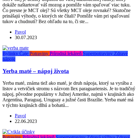
dokáže naštartovať váš mozog a pomôže vám spaľovať viac tuku.
Čo presne je MCT olej? Sú všetky MCT oleje rovnaké? Skutočne
prinášajú výhody, o ktorých ste čítali? Pomôže vám pri spaľovaní
tukov a chudnutí? Bez ohľadu na to, či ste...
Pavol
30.07.2023
Bylinky
Čaje
Potraviny
Prírodná lekáreň
Superpotraviny
Zdravé
nápoje
Yerba maté – nápoj života
Yerba maté, známa tiež ako maté, je druh nápoja, ktorý sa vyrába z
listov a vetvičiek stromu s názvom Ilex paraguariensis. Je to tradičný
nápoj, pôvodne populárny v Južnej Amerike, najmä v krajinách ako
Argentína, Paraguaj, Uruguay a južné časti Brazílie. Yerba maté má
v týchto krajinách dlhú a bohatú...
Pavol
22.06.2023
Potraviny
Prírodná lekáreň
Superpotraviny
Zdravá výživa
Zdravé