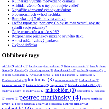
Kulinárske využitie medvedieho cesnaku
Artritída, všetko čo o ňej potrebujete vedieť
Najväčšie zdravotné výhody artičokov
6 potenciálnych výhod nechtíka
Borievka a jej 7 účinkov na zdravie
Liečba bipolárnej poruchy: Čo by ste mali vedieť, aby ste
zvládli svoje príznaky?
Čo je testosterón a na čo slúži?
Rozpoznanie príznakov nízkeho krvného tlaku
Ako si udržať zdravý pankreas
7 výhod ibišteka
Obľúbené tagy
artičok
(2)
artičoky
(2)
babsky recept na pankreas
(2)
Bakopa pestovanie
(2)
baza
(2)
baza
čierna
(2)
chlorella
(2)
chlorella spirulina
(2)
chlorella ucinky
(2)
co drazdi pankreas
(2)
co
je dobré na pankreas
(2)
Cvikla
(2)
horčík
(2)
kde bolí pankreas
(2)
kombucha
(2)
kurkuma
(3)
Kombucha účinky
(2)
kurkuma korenie
(2)
kurkuma kvet
(2)
kurkuma rastlina
(2)
kurkuma účinky
(2)
magnézium
(2)
Medovka lekárska účinky
(2)
mikrobióm
(3)
medovka účinky
(2)
medovka čaj
(2)
ostropestrec
(2)
pankreas
pestrec mariánsky
(4)
(2)
pestrec
(2)
pestrec mariánsky
drvený
(2)
pestrec mariánsky účinky
(2)
podráždený pankreas príznaky
(2)
probiotiká
(3)