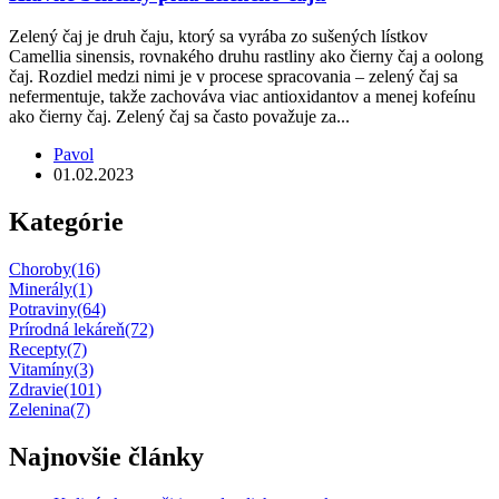
Zelený čaj je druh čaju, ktorý sa vyrába zo sušených lístkov
Camellia sinensis, rovnakého druhu rastliny ako čierny čaj a oolong
čaj. Rozdiel medzi nimi je v procese spracovania – zelený čaj sa
nefermentuje, takže zachováva viac antioxidantov a menej kofeínu
ako čierny čaj. Zelený čaj sa často považuje za...
Pavol
01.02.2023
Kategórie
Choroby
(16)
Minerály
(1)
Potraviny
(64)
Prírodná lekáreň
(72)
Recepty
(7)
Vitamíny
(3)
Zdravie
(101)
Zelenina
(7)
Najnovšie články