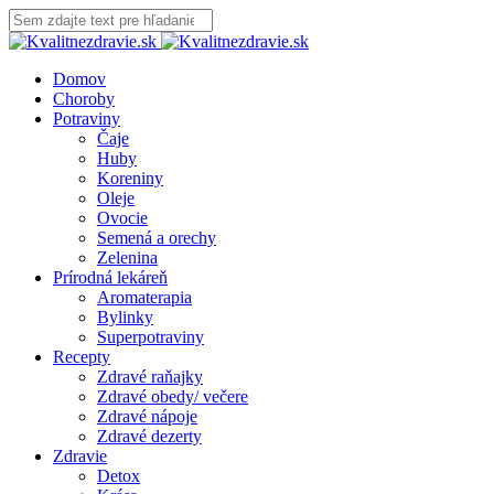
Domov
Choroby
Potraviny
Čaje
Huby
Koreniny
Oleje
Ovocie
Semená a orechy
Zelenina
Prírodná lekáreň
Aromaterapia
Bylinky
Superpotraviny
Recepty
Zdravé raňajky
Zdravé obedy/ večere
Zdravé nápoje
Zdravé dezerty
Zdravie
Detox