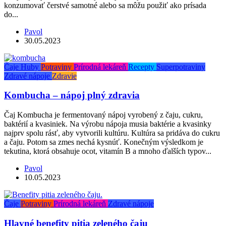
konzumovať čerstvé samotné alebo sa môžu použiť ako prísada
do...
Pavol
30.05.2023
Čaje
Huby
Potraviny
Prírodná lekáreň
Recepty
Superpotraviny
Zdravé nápoje
Zdravie
Kombucha – nápoj plný zdravia
Čaj Kombucha je fermentovaný nápoj vyrobený z čaju, cukru,
baktérií a kvasiniek. Na výrobu nápoja musia baktérie a kvasinky
najprv spolu rásť, aby vytvorili kultúru. Kultúra sa pridáva do cukru
a čaju. Potom sa zmes nechá kysnúť. Konečným výsledkom je
tekutina, ktorá obsahuje ocot, vitamín B a mnoho ďalších typov...
Pavol
10.05.2023
Čaje
Potraviny
Prírodná lekáreň
Zdravé nápoje
Hlavné benefity pitia zeleného čaju