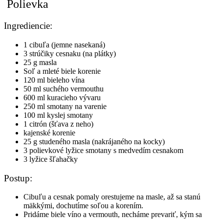
Polievka
Ingrediencie:
1 cibuľa (jemne nasekaná)
3 strúčiky cesnaku (na plátky)
25 g masla
Soľ a mleté biele korenie
120 ml bieleho vína
50 ml suchého vermouthu
600 ml kuracieho vývaru
250 ml smotany na varenie
100 ml kyslej smotany
1 citrón (šťava z neho)
kajenské korenie
25 g studeného masla (nakrájaného na kocky)
3 polievkové lyžice smotany s medvedím cesnakom
3 lyžice šľahačky
Postup:
Cibuľu a cesnak pomaly orestujeme na masle, až sa stanú
mäkkými, dochutíme soľou a korením.
Pridáme biele víno a vermouth, necháme prevariť, kým sa