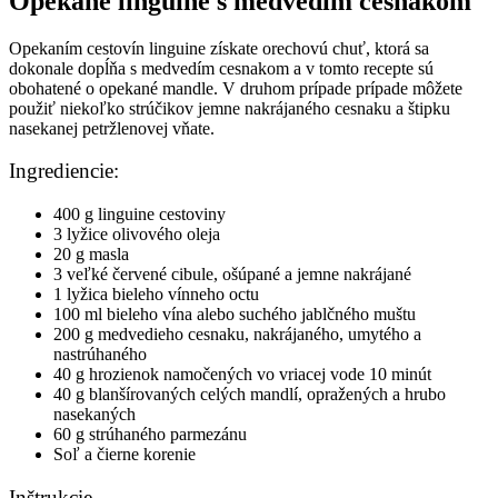
Opekané linguine s medvedím cesnakom
Opekaním cestovín linguine získate orechovú chuť, ktorá sa
dokonale dopĺňa s medvedím cesnakom a v tomto recepte sú
obohatené o opekané mandle. V druhom prípade prípade môžete
použiť niekoľko strúčikov jemne nakrájaného cesnaku a štipku
nasekanej petržlenovej vňate.
Ingrediencie:
400 g linguine cestoviny
3 lyžice olivového oleja
20 g masla
3 veľké červené cibule, ošúpané a jemne nakrájané
1 lyžica bieleho vínneho octu
100 ml bieleho vína alebo suchého jablčného muštu
200 g medvedieho cesnaku, nakrájaného, umytého a
nastrúhaného
40 g hrozienok namočených vo vriacej vode 10 minút
40 g blanšírovaných celých mandlí, opražených a hrubo
nasekaných
60 g strúhaného parmezánu
Soľ a čierne korenie
Inštrukcie