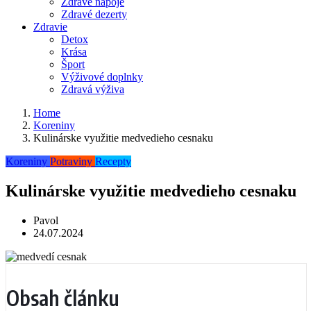
Zdravé nápoje
Zdravé dezerty
Zdravie
Detox
Krása
Šport
Výživové doplnky
Zdravá výživa
Home
Koreniny
Kulinárske využitie medvedieho cesnaku
Koreniny
Potraviny
Recepty
Kulinárske využitie medvedieho cesnaku
Pavol
24.07.2024
Obsah článku