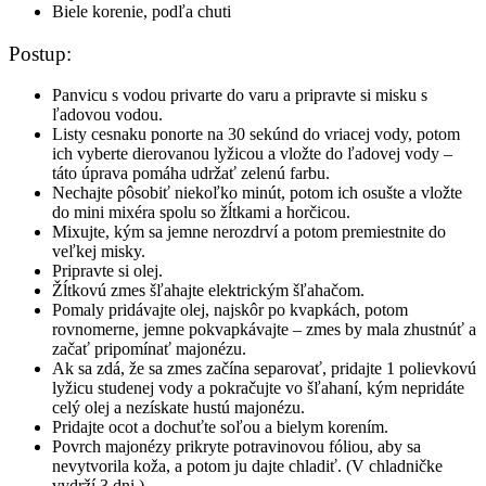
Biele korenie, podľa chuti
Postup:
Panvicu s vodou privarte do varu a pripravte si misku s
ľadovou vodou.
Listy cesnaku ponorte na 30 sekúnd do vriacej vody, potom
ich vyberte dierovanou lyžicou a vložte do ľadovej vody –
táto úprava pomáha udržať zelenú farbu.
Nechajte pôsobiť niekoľko minút, potom ich osušte a vložte
do mini mixéra spolu so žĺtkami a horčicou.
Mixujte, kým sa jemne nerozdrví a potom premiestnite do
veľkej misky.
Pripravte si olej.
Žĺtkovú zmes šľahajte elektrickým šľahačom.
Pomaly pridávajte olej, najskôr po kvapkách, potom
rovnomerne, jemne pokvapkávajte – zmes by mala zhustnúť a
začať pripomínať majonézu.
Ak sa zdá, že sa zmes začína separovať, pridajte 1 polievkovú
lyžicu studenej vody a pokračujte vo šľahaní, kým nepridáte
celý olej a nezískate hustú majonézu.
Pridajte ocot a dochuťte soľou a bielym korením.
Povrch majonézy prikryte potravinovou fóliou, aby sa
nevytvorila koža, a potom ju dajte chladiť. (V chladničke
vydrží 3 dni.)