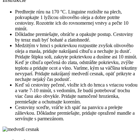
Predhrejte rúru na 170 °C. Linguine rozložte na plech,
pokvapkajte 1 lyžicou olivového oleja a dobre potrite
cestoviny. Rozotrite ich do rovnomernej vrstvy a pečte 10
minút.
Dôkladne premiešajte, obráťte a opakujte postup. Cestoviny
by teraz mali byť bohaté a zlatohnedé.
Medzitým v hrnci s pokrievkou rozpustite zvyšok olivového
oleja a masla, pridajte nakrájanú cibuľu a nechajte ju dusiť.
Pridajte štipku soli, zakryte pokrievkou a dusíme asi 10 minút.
Keď je cibuľa opečená do zlata, odstráňte pokrievku, zvýšte
teplotu a pridajte ocot a víno. Varíme, kým sa väčšina tekutiny
nevyparí. Pridajte nakrájaný medvedí cesnak, opäť prikryte a
nechajte nejaký čas podusiť.
Keď sú cestoviny pečené, vložte ich do hrnca s vriacou vodou
a varte 7-10 minút, s vedomím, že budú potrebovať trochu
viac času ako obvykle. Pridajte namočené hrozienka,
premiešajte a ochutnajte korením.
Cestoviny sceďte, vráťte ich späť na panvicu a prelejte
zálievkou. Dôkladne premiešajte, pridajte opražené mandle a
servírujte s parmezánom.