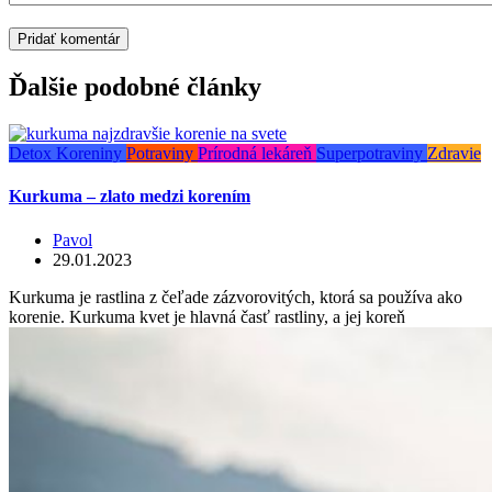
Ďalšie podobné články
Detox
Koreniny
Potraviny
Prírodná lekáreň
Superpotraviny
Zdravie
Kurkuma – zlato medzi korením
Pavol
29.01.2023
Kurkuma je rastlina z čeľade zázvorovitých, ktorá sa používa ako
korenie. Kurkuma kvet je hlavná časť rastliny, a jej koreň