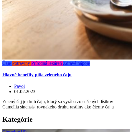
Čaje
Potraviny
Prírodná lekáreň
Zdravé nápoje
Hlavné benefity pitia zeleného čaju
Pavol
01.02.2023
Zelený čaj je druh čaju, ktorý sa vyrába zo sušených lístkov
Camellia sinensis, rovnakého druhu rastliny ako čierny čaj a
Kategórie
Choroby
(16)