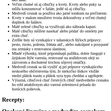
Veľmi chutné sú aj cibuľky a kvety. Kvety alebo puky sa
môžu konzumovať v šaláte, jedlé sú aj cibuľky.
Medvedí cesnak sa používa ako jarné tonikum na prečistenie.
Kvety v malom množstve tvoria dekoratívny a veľmi chutný
doplnok do šalátov.
Malé zelené cibuľky sa využívajú ako náhrada kapari.
Malé cibuľky môžete nasekať alebo pridať do omelety pre
extra chuť.
Zrelšie listy sú vynikajúce v talianskych štýloch prípravy:
pesto, rizoto, polenta, frittata atď., alebo nakrájané a posypané
ma zemiaky s restovanou slaninou.
Mladé výhonky, ktoré pripomínajú pažítku, dobre fungujú v
ázijskom štýle varenia, restované na arašidovom oleji so
zázvorom a dochutené trochou sójovej omáčky.
Medvedí cesnak sa dá využiť aj pri príprave vynikajúceho
neskorého občerstvenia tým, že niekoľko lístkov vložíte
medzi plátok toastu a plátok syra typu cheddar a ugrilujete.
Výrazná, cibuľová chuť čerstvých cibúľ medvedieho cesnaku
ho robí atraktívnym ako varená zeleninová prísada do
horúcich polievok.
Recepty: