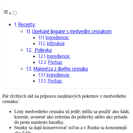
Recepty:
Opekané linguine s medvedím cesnakom
Ingrediencie:
Inštrukcie
Polievka
Ingrediencie:
Postup:
Majonéza z divého cesnaku
Ingrediencie:
Postup:
Pár rýchlych rád na prípravu zaujímavých pokrmov z medvedieho
cesnaku:
Listy medvedieho cesnaku sú jedlé; môžu sa použiť ako šalát,
korenie, uvarené ako zelenina do polievky alebo ako prísada
do pesta namiesto bazalky.
Stonky sa dajú konzervovať soľou a v Rusku sa konzumujú
ako šalát.