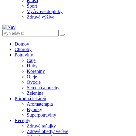
Krása
Šport
Výživové doplnky
Zdravá výživa
Domov
Choroby
Potraviny
Čaje
Huby
Koreniny
Oleje
Ovocie
Semená a orechy
Zelenina
Prírodná lekáreň
Aromaterapia
Bylinky
Superpotraviny
Recepty
Zdravé raňajky
Zdravé obedy/ večere