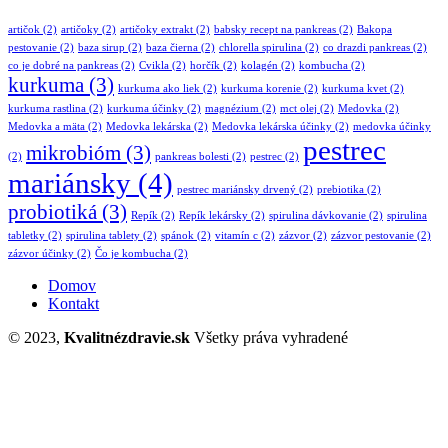
artičok
(2)
artičoky
(2)
artičoky extrakt
(2)
babsky recept na pankreas
(2)
Bakopa
pestovanie
(2)
baza sirup
(2)
baza čierna
(2)
chlorella spirulina
(2)
co drazdi pankreas
(2)
co je dobré na pankreas
(2)
Cvikla
(2)
horčík
(2)
kolagén
(2)
kombucha
(2)
kurkuma
(3)
kurkuma ako liek
(2)
kurkuma korenie
(2)
kurkuma kvet
(2)
kurkuma rastlina
(2)
kurkuma účinky
(2)
magnézium
(2)
mct olej
(2)
Medovka
(2)
Medovka a mäta
(2)
Medovka lekárska
(2)
Medovka lekárska účinky
(2)
medovka účinky
pestrec
mikrobióm
(3)
(2)
pankreas bolesti
(2)
pestrec
(2)
mariánsky
(4)
pestrec mariánsky drvený
(2)
prebiotika
(2)
probiotiká
(3)
Repík
(2)
Repík lekársky
(2)
spirulina dávkovanie
(2)
spirulina
tabletky
(2)
spirulina tablety
(2)
spánok
(2)
vitamín c
(2)
zázvor
(2)
zázvor pestovanie
(2)
zázvor účinky
(2)
Čo je kombucha
(2)
Domov
Kontakt
© 2023,
Kvalitnézdravie.sk
Všetky práva vyhradené