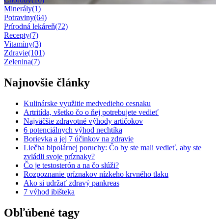
Minerály
(1)
Potraviny
(64)
Prírodná lekáreň
(72)
Recepty
(7)
Vitamíny
(3)
Zdravie
(101)
Zelenina
(7)
Najnovšie články
Kulinárske využitie medvedieho cesnaku
Artritída, všetko čo o ňej potrebujete vedieť
Najväčšie zdravotné výhody artičokov
6 potenciálnych výhod nechtíka
Borievka a jej 7 účinkov na zdravie
Liečba bipolárnej poruchy: Čo by ste mali vedieť, aby ste
zvládli svoje príznaky?
Čo je testosterón a na čo slúži?
Rozpoznanie príznakov nízkeho krvného tlaku
Ako si udržať zdravý pankreas
7 výhod ibišteka
Obľúbené tagy