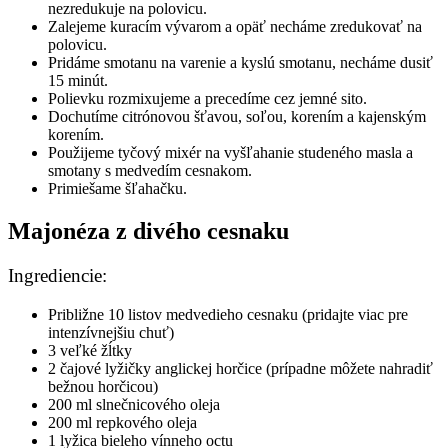
nezredukuje na polovicu.
Zalejeme kuracím vývarom a opäť necháme zredukovať na
polovicu.
Pridáme smotanu na varenie a kyslú smotanu, necháme dusiť
15 minút.
Polievku rozmixujeme a precedíme cez jemné sito.
Dochutíme citrónovou šťavou, soľou, korením a kajenským
korením.
Použijeme tyčový mixér na vyšľahanie studeného masla a
smotany s medvedím cesnakom.
Primiešame šľahačku.
Majonéza z divého cesnaku
Ingrediencie:
Približne 10 listov medvedieho cesnaku (pridajte viac pre
intenzívnejšiu chuť)
3 veľké žĺtky
2 čajové lyžičky anglickej horčice (prípadne môžete nahradiť
bežnou horčicou)
200 ml slnečnicového oleja
200 ml repkového oleja
1 lyžica bieleho vínneho octu