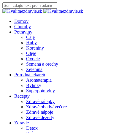
Domov
Choroby
Potraviny
Čaje
Huby
Koreniny
Oleje
Ovocie
Semená a orechy
Zelenina
Prírodná lekáreň
Aromaterapia
Bylinky
Superpotraviny
Recepty
Zdravé raňajky
Zdravé obedy/ večere
Zdravé nápoje
Zdravé dezerty
Zdravie
Detox