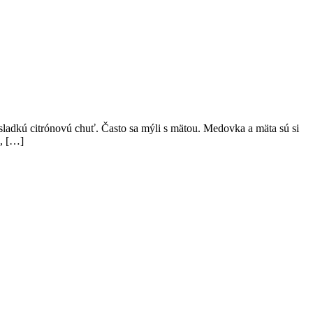
a sladkú citrónovú chuť. Často sa mýli s mätou. Medovka a mäta sú si
a, […]