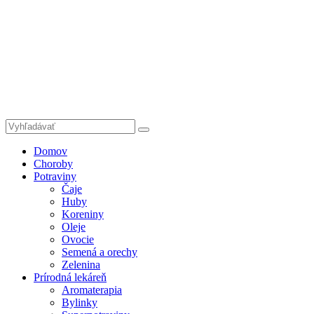
Domov
Choroby
Potraviny
Čaje
Huby
Koreniny
Oleje
Ovocie
Semená a orechy
Zelenina
Prírodná lekáreň
Aromaterapia
Bylinky