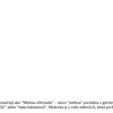
označujú ako “Melissa officinalis” – slovo “melissa” pochádza z gréck
iečiť” alebo “mäta balzamová”. Medovka je z rodu mätových, ktorá po