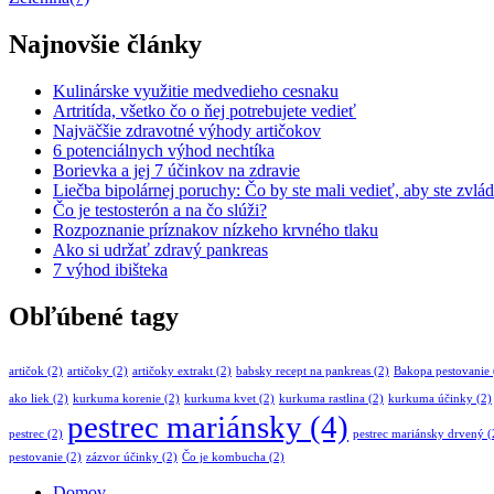
Najnovšie články
Kulinárske využitie medvedieho cesnaku
Artritída, všetko čo o ňej potrebujete vedieť
Najväčšie zdravotné výhody artičokov
6 potenciálnych výhod nechtíka
Borievka a jej 7 účinkov na zdravie
Liečba bipolárnej poruchy: Čo by ste mali vedieť, aby ste zvlád
Čo je testosterón a na čo slúži?
Rozpoznanie príznakov nízkeho krvného tlaku
Ako si udržať zdravý pankreas
7 výhod ibišteka
Obľúbené tagy
artičok
(2)
artičoky
(2)
artičoky extrakt
(2)
babsky recept na pankreas
(2)
Bakopa pestovanie
ako liek
(2)
kurkuma korenie
(2)
kurkuma kvet
(2)
kurkuma rastlina
(2)
kurkuma účinky
(2)
pestrec mariánsky
(4)
pestrec
(2)
pestrec mariánsky drvený
(
pestovanie
(2)
zázvor účinky
(2)
Čo je kombucha
(2)
Domov