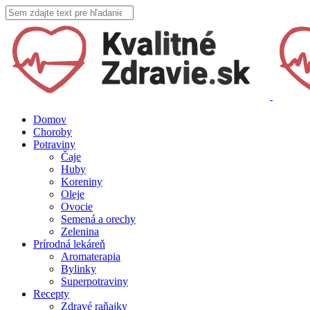
Domov
Choroby
Potraviny
Čaje
Huby
Koreniny
Oleje
Ovocie
Semená a orechy
Zelenina
Prírodná lekáreň
Aromaterapia
Bylinky
Superpotraviny
Recepty
Zdravé raňajky