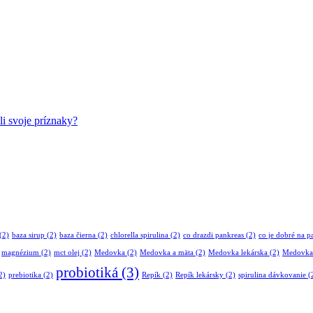
li svoje príznaky?
(2)
baza sirup
(2)
baza čierna
(2)
chlorella spirulina
(2)
co drazdi pankreas
(2)
co je dobré na p
magnézium
(2)
mct olej
(2)
Medovka
(2)
Medovka a mäta
(2)
Medovka lekárska
(2)
Medovka 
probiotiká
(3)
2)
prebiotika
(2)
Repík
(2)
Repík lekársky
(2)
spirulina dávkovanie
(