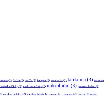
kurkuma
(3)
ankreas
(2)
Cvikla
(2)
horčík
(2)
kolagén
(2)
kombucha
(2)
kurkuma
mikrobióm
(3)
lekárska účinky
(2)
medovka účinky
(2)
pankreas bolesti
(2)
2)
spirulina tabletky
(2)
spirulina tablety
(2)
spánok
(2)
vitamín c
(2)
zázvor
(2)
zázvor