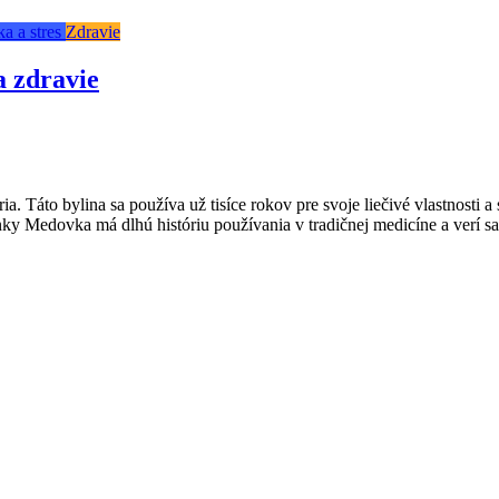
a a stres
Zdravie
a zdravie
. Táto bylina sa používa už tisíce rokov pre svoje liečivé vlastnosti 
nky Medovka má dlhú históriu používania v tradičnej medicíne a verí s