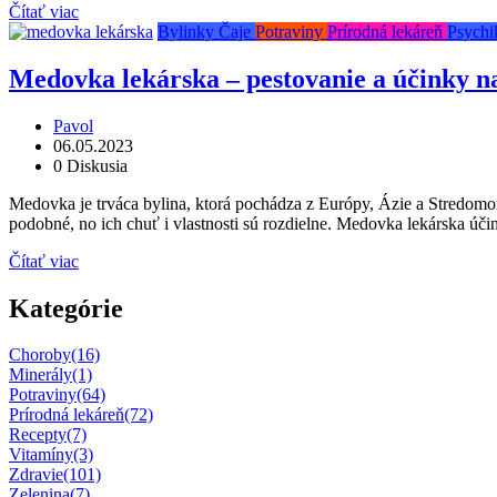
Čítať viac
Bylinky
Čaje
Potraviny
Prírodná lekáreň
Psychik
Medovka lekárska – pestovanie a účinky n
Pavol
06.05.2023
0 Diskusia
Medovka je trváca bylina, ktorá pochádza z Európy, Ázie a Stredomoria
podobné, no ich chuť i vlastnosti sú rozdielne. Medovka lekárska úči
Čítať viac
Kategórie
Choroby
(16)
Minerály
(1)
Potraviny
(64)
Prírodná lekáreň
(72)
Recepty
(7)
Vitamíny
(3)
Zdravie
(101)
Zelenina
(7)