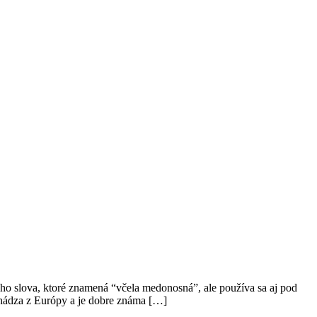
eho slova, ktoré znamená “včela medonosná”, ale používa sa aj pod
chádza z Európy a je dobre známa […]