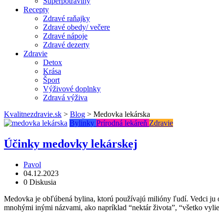
Superpotraviny
Recepty
Zdravé raňajky
Zdravé obedy/ večere
Zdravé nápoje
Zdravé dezerty
Zdravie
Detox
Krása
Šport
Výživové doplnky
Zdravá výživa
Kvalitnezdravie.sk
>
Blog
>
Medovka lekárska
Bylinky
Prírodná lekáreň
Zdravie
Účinky medovky lekárskej
Pavol
04.12.2023
0 Diskusia
Medovka je obľúbená bylina, ktorú používajú milióny ľudí. Vedci ju 
mnohými inými názvami, ako napríklad “nektár života”, “všetko vyl