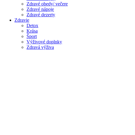
Zdravé obedy/ večere
Zdravé nápoje
Zdravé dezerty
Zdravie
Detox
Krása
Šport
Výživové doplnky
Zdravá výživa