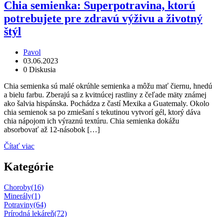
Chia semienka: Superpotravina, ktorú
potrebujete pre zdravú výživu a životný
štýl
Pavol
03.06.2023
0 Diskusia
Chia semienka sú malé okrúhle semienka a môžu mať čiernu, hnedú
a bielu farbu. Zberajú sa z kvitnúcej rastliny z čeľade mäty známej
ako šalvia hispánska. Pochádza z častí Mexika a Guatemaly. Okolo
chia semienok sa po zmiešaní s tekutinou vytvorí gél, ktorý dáva
chia nápojom ich výraznú textúru. Chia semienka dokážu
absorbovať až 12-násobok […]
Čítať viac
Kategórie
Choroby
(16)
Minerály
(1)
Potraviny
(64)
Prírodná lekáreň
(72)