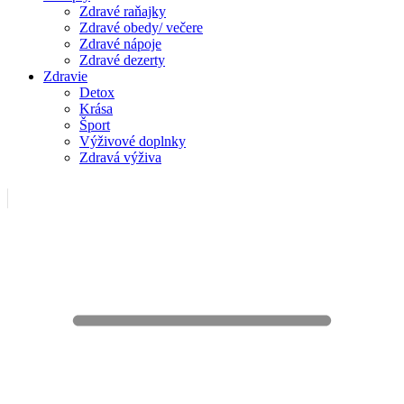
Zdravé raňajky
Zdravé obedy/ večere
Zdravé nápoje
Zdravé dezerty
Zdravie
Detox
Krása
Šport
Výživové doplnky
Zdravá výživa