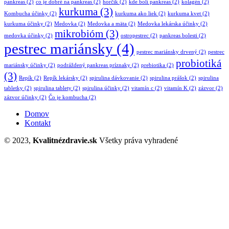
pankreas
(2)
co je dobré na pankreas
(2)
horčík
(2)
kde bolí pankreas
(2)
kolagén
(2)
kurkuma
(3)
Kombucha účinky
(2)
kurkuma ako liek
(2)
kurkuma kvet
(2)
kurkuma účinky
(2)
Medovka
(2)
Medovka a mäta
(2)
Medovka lekárska účinky
(2)
mikrobióm
(3)
medovka účinky
(2)
ostropestrec
(2)
pankreas bolesti
(2)
pestrec mariánsky
(4)
pestrec mariánsky drvený
(2)
pestrec
probiotiká
mariánsky účinky
(2)
podráždený pankreas príznaky
(2)
prebiotika
(2)
(3)
Repík
(2)
Repík lekársky
(2)
spirulina dávkovanie
(2)
spirulina prášok
(2)
spirulina
tabletky
(2)
spirulina tablety
(2)
spirulina účinky
(2)
vitamín c
(2)
vitamín K
(2)
zázvor
(2)
zázvor účinky
(2)
Čo je kombucha
(2)
Domov
Kontakt
© 2023,
Kvalitnézdravie.sk
Všetky práva vyhradené