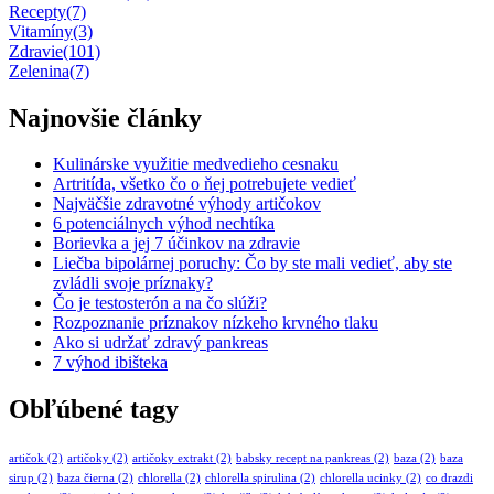
Recepty
(7)
Vitamíny
(3)
Zdravie
(101)
Zelenina
(7)
Najnovšie články
Kulinárske využitie medvedieho cesnaku
Artritída, všetko čo o ňej potrebujete vedieť
Najväčšie zdravotné výhody artičokov
6 potenciálnych výhod nechtíka
Borievka a jej 7 účinkov na zdravie
Liečba bipolárnej poruchy: Čo by ste mali vedieť, aby ste
zvládli svoje príznaky?
Čo je testosterón a na čo slúži?
Rozpoznanie príznakov nízkeho krvného tlaku
Ako si udržať zdravý pankreas
7 výhod ibišteka
Obľúbené tagy
artičok
(2)
artičoky
(2)
artičoky extrakt
(2)
babsky recept na pankreas
(2)
baza
(2)
baza
sirup
(2)
baza čierna
(2)
chlorella
(2)
chlorella spirulina
(2)
chlorella ucinky
(2)
co drazdi