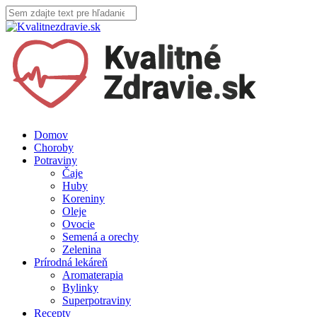
Domov
Choroby
Potraviny
Čaje
Huby
Koreniny
Oleje
Ovocie
Semená a orechy
Zelenina
Prírodná lekáreň
Aromaterapia
Bylinky
Superpotraviny
Recepty