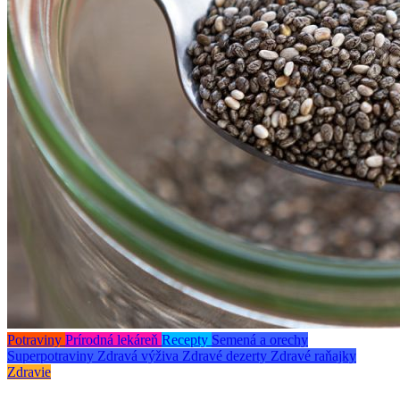
Potraviny
Prírodná lekáreň
Recepty
Semená a orechy
Superpotraviny
Zdravá výživa
Zdravé dezerty
Zdravé raňajky
Zdravie