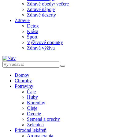
Zdravé obedy/ večere
Zdravé nápoje
Zdravé dezerty
Zdravie
Detox
Krása
Šport
Výživové doplnky
Zdravá výživa
Domov
Choroby
Potraviny
Čaje
Huby
Koreniny
Oleje
Ovocie
Semená a orechy
Zelenina
Prírodná lekáreň
Aromaterapia