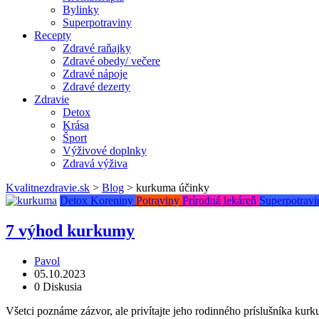
Bylinky
Superpotraviny
Recepty
Zdravé raňajky
Zdravé obedy/ večere
Zdravé nápoje
Zdravé dezerty
Zdravie
Detox
Krása
Šport
Výživové doplnky
Zdravá výživa
Kvalitnezdravie.sk
>
Blog
>
kurkuma účinky
Detox
Koreniny
Potraviny
Prírodná lekáreň
Superpotravi
7 výhod kurkumy
Pavol
05.10.2023
0 Diskusia
Všetci poznáme zázvor, ale privítajte jeho rodinného príslušníka ku