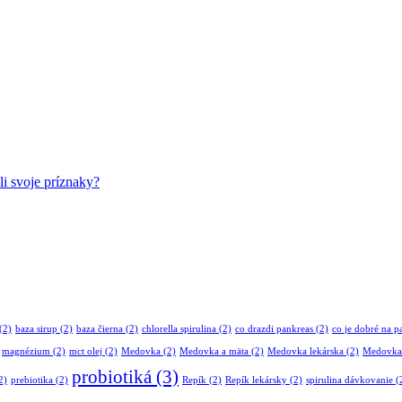
li svoje príznaky?
(2)
baza sirup
(2)
baza čierna
(2)
chlorella spirulina
(2)
co drazdi pankreas
(2)
co je dobré na p
magnézium
(2)
mct olej
(2)
Medovka
(2)
Medovka a mäta
(2)
Medovka lekárska
(2)
Medovka 
probiotiká
(3)
2)
prebiotika
(2)
Repík
(2)
Repík lekársky
(2)
spirulina dávkovanie
(