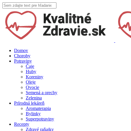
Domov
Choroby
Potraviny
Čaje
Huby
Koreniny
Oleje
Ovocie
Semená a orechy
Zelenina
Prírodná lekáreň
Aromaterapia
Bylinky
Superpotraviny
Recepty
Zdravé raňajky