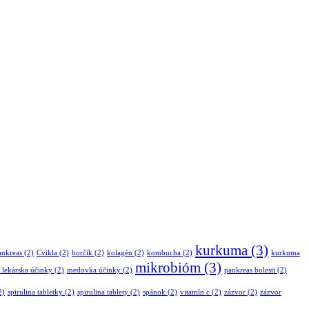
kurkuma
(3)
ankreas
(2)
Cvikla
(2)
horčík
(2)
kolagén
(2)
kombucha
(2)
kurkuma
mikrobióm
(3)
lekárska účinky
(2)
medovka účinky
(2)
pankreas bolesti
(2)
2)
spirulina tabletky
(2)
spirulina tablety
(2)
spánok
(2)
vitamín c
(2)
zázvor
(2)
zázvor