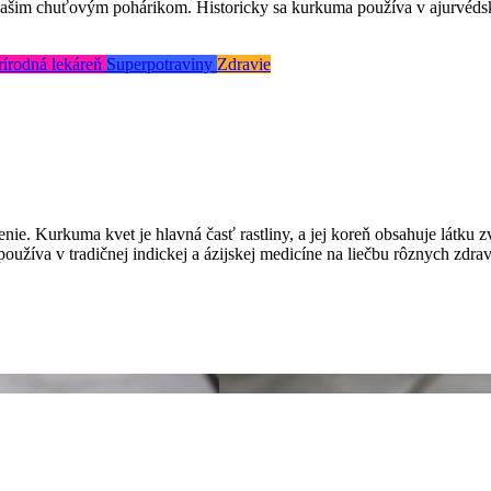
 vašim chuťovým pohárikom. Historicky sa kurkuma používa v ajurvéds
rírodná lekáreň
Superpotraviny
Zdravie
enie. Kurkuma kvet je hlavná časť rastliny, a jej koreň obsahuje látku
používa v tradičnej indickej a ázijskej medicíne na liečbu rôznych zd