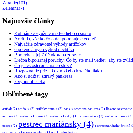
Zdravie
(101)
Zelenina
(7)
Najnovšie články
Kulinárske využitie medvedieho cesnaku
Artritída, všetko čo o ňej potrebujete vedieť
Najväčšie zdravotné výhody artičokov
6 potenciálnych výhod nechtíka
Borievka a jej 7 účinkov na zdravie
Liečba bipolárnej poruchy: Čo by ste mali vedieť, aby ste zvlád
Čo je testosterón a na čo slúži?
Rozpoznanie príznakov nízkeho krvného tlaku
Ako si udržať zdravý pankreas
7 výhod ibišteka
Obľúbené tagy
artičok
(2)
artičoky
(2)
artičoky extrakt
(2)
babsky recept na pankreas
(2)
Bakopa pestovanie
ako liek
(2)
kurkuma korenie
(2)
kurkuma kvet
(2)
kurkuma rastlina
(2)
kurkuma účinky
(2)
pestrec mariánsky
(4)
pestrec
(2)
pestrec mariánsky drvený
(
pestovanie
(2)
zázvor účinky
(2)
Čo je kombucha
(2)