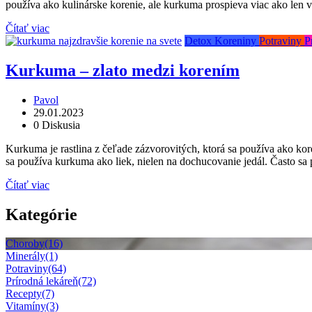
používa ako kulinárske korenie, ale kurkuma prospieva viac ako len
Čítať viac
Detox
Koreniny
Potraviny
P
Kurkuma – zlato medzi korením
Pavol
29.01.2023
0 Diskusia
Kurkuma je rastlina z čeľade zázvorovitých, ktorá sa používa ako kor
sa používa kurkuma ako liek, nielen na dochucovanie jedál. Často sa 
Čítať viac
Kategórie
Choroby
(16)
Minerály
(1)
Potraviny
(64)
Prírodná lekáreň
(72)
Recepty
(7)
Vitamíny
(3)