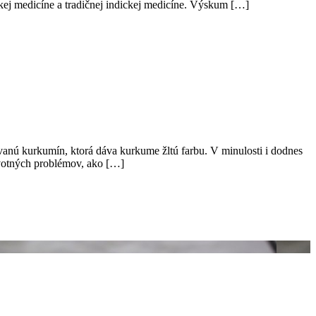
kej medicíne a tradičnej indickej medicíne. Výskum […]
 zvanú kurkumín, ktorá dáva kurkume žltú farbu. V minulosti i dodnes
ravotných problémov, ako […]