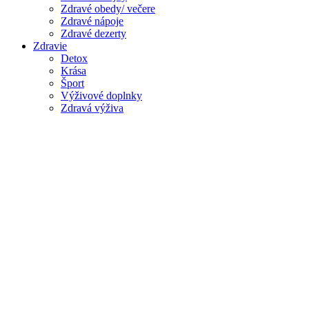
Zdravé obedy/ večere
Zdravé nápoje
Zdravé dezerty
Zdravie
Detox
Krása
Šport
Výživové doplnky
Zdravá výživa