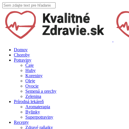
Domov
Choroby
Potraviny
Čaje
Huby
Koreniny
Oleje
Ovocie
Semená a orechy
Zelenina
Prírodná lekáreň
Aromaterapia
Bylinky
Superpotraviny
Recepty
Zdravé raňajky