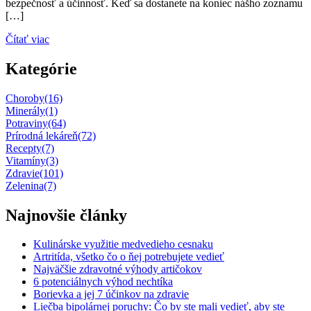
bezpečnosť a účinnosť. Keď sa dostanete na koniec nášho zoznamu
[…]
Čítať viac
Kategórie
Choroby
(16)
Minerály
(1)
Potraviny
(64)
Prírodná lekáreň
(72)
Recepty
(7)
Vitamíny
(3)
Zdravie
(101)
Zelenina
(7)
Najnovšie články
Kulinárske využitie medvedieho cesnaku
Artritída, všetko čo o ňej potrebujete vedieť
Najväčšie zdravotné výhody artičokov
6 potenciálnych výhod nechtíka
Borievka a jej 7 účinkov na zdravie
Liečba bipolárnej poruchy: Čo by ste mali vedieť, aby ste