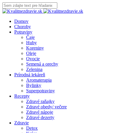
Domov
Choroby
Potraviny
Čaje
Huby
Koreniny
Oleje
Ovocie
Semená a orechy
Zelenina
Prírodná lekáreň
Aromaterapia
Bylinky
Superpotraviny
Recepty
Zdravé raňajky
Zdravé obedy/ večere
Zdravé nápoje
Zdravé dezerty
Zdravie
Detox