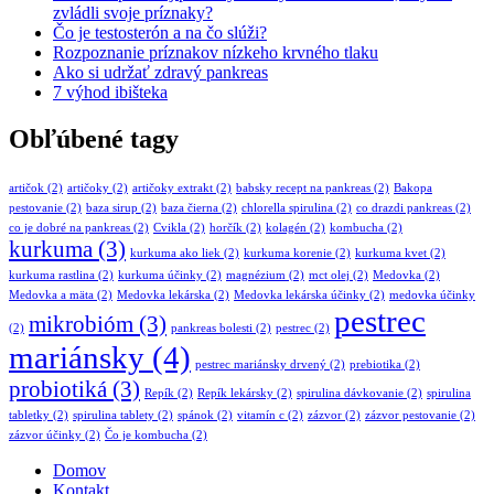
zvládli svoje príznaky?
Čo je testosterón a na čo slúži?
Rozpoznanie príznakov nízkeho krvného tlaku
Ako si udržať zdravý pankreas
7 výhod ibišteka
Obľúbené tagy
artičok
(2)
artičoky
(2)
artičoky extrakt
(2)
babsky recept na pankreas
(2)
Bakopa
pestovanie
(2)
baza sirup
(2)
baza čierna
(2)
chlorella spirulina
(2)
co drazdi pankreas
(2)
co je dobré na pankreas
(2)
Cvikla
(2)
horčík
(2)
kolagén
(2)
kombucha
(2)
kurkuma
(3)
kurkuma ako liek
(2)
kurkuma korenie
(2)
kurkuma kvet
(2)
kurkuma rastlina
(2)
kurkuma účinky
(2)
magnézium
(2)
mct olej
(2)
Medovka
(2)
Medovka a mäta
(2)
Medovka lekárska
(2)
Medovka lekárska účinky
(2)
medovka účinky
pestrec
mikrobióm
(3)
(2)
pankreas bolesti
(2)
pestrec
(2)
mariánsky
(4)
pestrec mariánsky drvený
(2)
prebiotika
(2)
probiotiká
(3)
Repík
(2)
Repík lekársky
(2)
spirulina dávkovanie
(2)
spirulina
tabletky
(2)
spirulina tablety
(2)
spánok
(2)
vitamín c
(2)
zázvor
(2)
zázvor pestovanie
(2)
zázvor účinky
(2)
Čo je kombucha
(2)
Domov
Kontakt