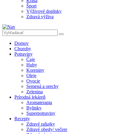
Krása
Šport
Výživové doplnky
Zdravá výživa
Domov
Choroby
Potraviny
Čaje
Huby
Koreniny
Oleje
Ovocie
Semená a orechy
Zelenina
Prírodná lekáreň
Aromaterapia
Bylinky
Superpotraviny
Recepty
Zdravé raňajky
Zdravé obedy/ večere