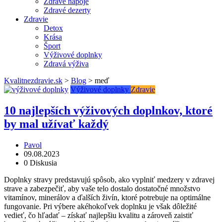
Zdravé nápoje
Zdravé dezerty
Zdravie
Detox
Krása
Šport
Výživové doplnky
Zdravá výživa
Kvalitnezdravie.sk
>
Blog
>
meď
Výživové doplnky
Zdravie
10 najlepších výživových doplnkov, ktoré
by mal užívať každý
Pavol
09.08.2023
0 Diskusia
Doplnky stravy predstavujú spôsob, ako vyplniť medzery v zdravej
strave a zabezpečiť, aby vaše telo dostalo dostatočné množstvo
vitamínov, minerálov a ďalších živín, ktoré potrebuje na optimálne
fungovanie. Pri výbere akéhokoľvek doplnku je však dôležité
vedieť, čo hľadať – získať najlepšiu kvalitu a zároveň zaistiť