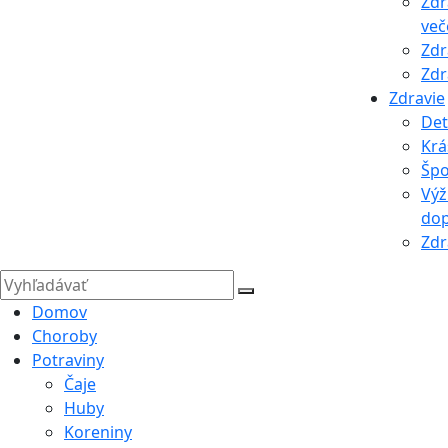
Zdr
več
Zdr
Zdr
Zdravie
Det
Krá
Špo
Výž
dop
Zdr
Domov
Choroby
Potraviny
Čaje
Huby
Koreniny