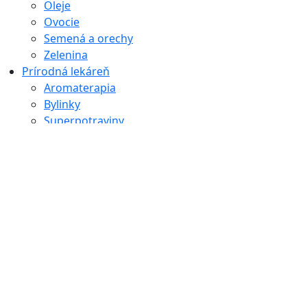
Oleje
Ovocie
Semená a orechy
Zelenina
Prírodná lekáreň
Aromaterapia
Bylinky
Superpotraviny
Recepty
Zdravé raňajky
Zdravé obedy/ večere
Zdravé nápoje
Zdravé dezerty
Zdravie
Detox
Krása
Šport
Výživové doplnky
Zdravá výživa