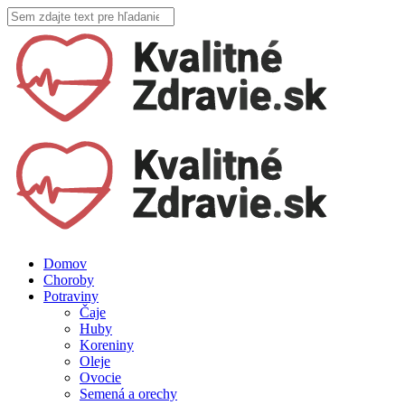
Domov
Choroby
Potraviny
Čaje
Huby
Koreniny
Oleje
Ovocie
Semená a orechy