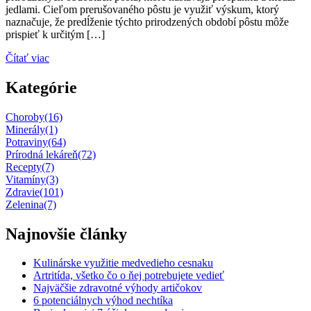
jedlami. Cieľom prerušovaného pôstu je využiť výskum, ktorý
naznačuje, že predĺženie týchto prirodzených období pôstu môže
prispieť k určitým […]
Čítať viac
Kategórie
Choroby
(16)
Minerály
(1)
Potraviny
(64)
Prírodná lekáreň
(72)
Recepty
(7)
Vitamíny
(3)
Zdravie
(101)
Zelenina
(7)
Najnovšie články
Kulinárske využitie medvedieho cesnaku
Artritída, všetko čo o ňej potrebujete vedieť
Najväčšie zdravotné výhody artičokov
6 potenciálnych výhod nechtíka