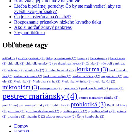
Borievka a jej 7 účinkov na zdravie
Liečba bipolárnej poruchy: Čo by ste mali vedieť, aby ste
zvládli svoje príznaky?
Čo je testosterón a na čo slúži?
Rozpoznanie príznakov nízkeho krvného tlaku
Ako si udržať zdravý pankreas
7 výhod ibišteka
Obľúbené tagy
artičok
(2)
artičoky extrakt
(2)
Bakopa pestovanie
(2)
baza
(2)
baza sirup
(2)
baza čierna
(2)
chlorella
(2)
chlorella ucinky
(2)
co drazdi pankreas
(2)
Cvikla
(2)
kde bolí pankreas
kurkuma
(3)
(2)
kolagén
(2)
kombucha
(2)
Kombucha účinky
(2)
kurkuma ako
liek
(2)
kurkuma korenie
(2)
kurkuma rastlina
(2)
kurkuma účinky
(2)
magnézium
(2)
mct
olej
(2)
Medovka
(2)
Medovka a mäta
(2)
Medovka lekárska
(2)
medovka čaj
(2)
mikrobióm
(3)
ostropestrec
(2)
pankreas
(2)
pankreas bolesti
(2)
pestrec
(2)
pestrec mariánsky
(4)
pestrec mariánsky účinky
(2)
probiotiká
(3)
podráždený pankreas príznaky
(2)
prebiotika
(2)
Repík lekársky
(2)
spirulina
(2)
spirulina dávkovanie
(2)
spirulina prášok
(2)
spirulina účinky
(2)
spánok
(2)
vitamín c
(2)
vitamín K
(2)
zázvor pestovanie
(2)
Čo je kombucha
(2)
Domov
Kontakt