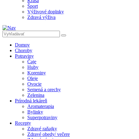
Krása
Šport
Výživové doplnky
Zdravá výživa
Domov
Choroby
Potraviny
Čaje
Huby
Koreniny
Oleje
Ovocie
Semená a orechy
Zelenina
Prírodná lekáreň
Aromaterapia
Bylinky
Superpotraviny
Recepty
Zdravé raňajky
Zdravé obedy/ večere