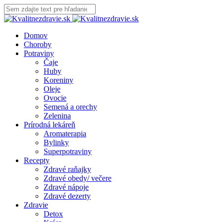
Domov
Choroby
Potraviny
Čaje
Huby
Koreniny
Oleje
Ovocie
Semená a orechy
Zelenina
Prírodná lekáreň
Aromaterapia
Bylinky
Superpotraviny
Recepty
Zdravé raňajky
Zdravé obedy/ večere
Zdravé nápoje
Zdravé dezerty
Zdravie
Detox