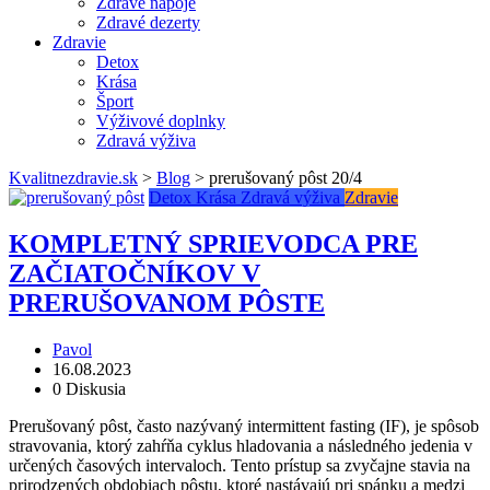
Zdravé nápoje
Zdravé dezerty
Zdravie
Detox
Krása
Šport
Výživové doplnky
Zdravá výživa
Kvalitnezdravie.sk
>
Blog
>
prerušovaný pôst 20/4
Detox
Krása
Zdravá výživa
Zdravie
KOMPLETNÝ SPRIEVODCA PRE
ZAČIATOČNÍKOV V
PRERUŠOVANOM PÔSTE
Pavol
16.08.2023
0 Diskusia
Prerušovaný pôst, často nazývaný intermittent fasting (IF), je spôsob
stravovania, ktorý zahŕňa cyklus hladovania a následného jedenia v
určených časových intervaloch. Tento prístup sa zvyčajne stavia na
prirodzených obdobiach pôstu, ktoré nastávajú pri spánku a medzi