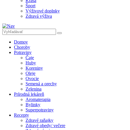
Krása
Šport
Výživové doplnky
Zdravá výživa
Domov
Choroby
Potraviny
Čaje
Huby
Koreniny
Oleje
Ovocie
Semená a orechy
Zelenina
Prírodná lekáreň
Aromaterapia
Bylinky
Superpotraviny
Recepty
Zdravé raňajky
Zdravé obedy/ večere