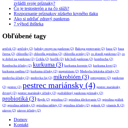
zvládli svoje príznaky?
Čo je testosterón a na čo slúži?
Rozpoznanie príznakov nízkeho krvného tlaku
Ako si udržať zdravý pankreas
7 výhod ibišteka
Obľúbené tagy
artičok
(2)
artičoky
(2)
babsky recept na pankreas
(2)
Bakopa pestovanie
(2)
baza
(2)
baza
čierna
(2)
chlorella
(2)
chlorella spirulina
(2)
chlorella ucinky
(2)
co drazdi pankreas
(2)
co
je dobré na pankreas
(2)
Cvikla
(2)
horčík
(2)
kde bolí pankreas
(2)
kombucha
(2)
kurkuma
(3)
Kombucha účinky
(2)
kurkuma korenie
(2)
kurkuma kvet
(2)
kurkuma rastlina
(2)
kurkuma účinky
(2)
magnézium
(2)
Medovka lekárska účinky
(2)
mikrobióm
(3)
medovka účinky
(2)
medovka čaj
(2)
ostropestrec
(2)
pankreas
pestrec mariánsky
(4)
(2)
pestrec
(2)
pestrec mariánsky
drvený
(2)
pestrec mariánsky účinky
(2)
podráždený pankreas príznaky
(2)
probiotiká
(3)
Repík
(2)
spirulina
(2)
spirulina dávkovanie
(2)
spirulina prášok
(2)
spirulina tabletky
(2)
spirulina tablety
(2)
spirulina účinky
(2)
spánok
(2)
vitamín K
(2)
zázvor
(2)
zázvor účinky
(2)
Domov
Kontakt