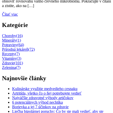
obnoviť rovnováhu vášho črevného mikrobiómu. Pokračujte v čítaní
a zistite, ako na […]
Čítať viac
Kategórie
Choroby
(16)
Minerály
(1)
Potraviny
(64)
Prírodná lekáreň
(72)
Recepty
(7)
Vitamíny
(3)
Zdravie
(101)
Zelenina
(7)
Najnovšie články
Kulinárske využitie medvedieho cesnaku
Artritída, všetko čo o ňej potrebujete vedieť
Najväčšie zdravotné výhody artičokov
6 potenciálnych výhod nechtíka
Borievka a jej 7 účinkov na zdravie
Liečba bipolárnej poruchy: Čo by ste mali vedieť, aby ste