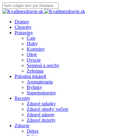
Domov
Choroby
Potraviny
Čaje
Huby
Koreniny
Oleje
Ovocie
Semená a orechy
Zelenina
Prírodná lekáreň
Aromaterapia
Bylinky
Superpotraviny
Recepty
Zdravé raňajky
Zdravé obedy/ večere
Zdravé nápoje
Zdravé dezerty
Zdravie
Detox