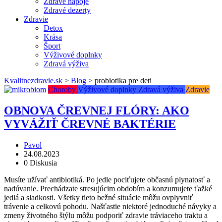
Zdravé nápoje
Zdravé dezerty
Zdravie
Detox
Krása
Šport
Výživové doplnky
Zdravá výživa
Kvalitnezdravie.sk
>
Blog
>
probiotika pre deti
Choroby
Výživové doplnky
Zdravá výživa
Zdravie
OBNOVA ČREVNEJ FLÓRY: AKO
VYVÁŽIŤ ČREVNÉ BAKTÉRIE
Pavol
24.08.2023
0 Diskusia
Musíte užívať antibiotiká. Po jedle pociťujete občasnú plynatosť a
nadúvanie. Prechádzate stresujúcim obdobím a konzumujete ťažké
jedlá a sladkosti. Všetky tieto bežné situácie môžu ovplyvniť
trávenie a celkovú pohodu. Našťastie niektoré jednoduché návyky a
zmeny životného štýlu môžu podporiť zdravie tráviaceho traktu a