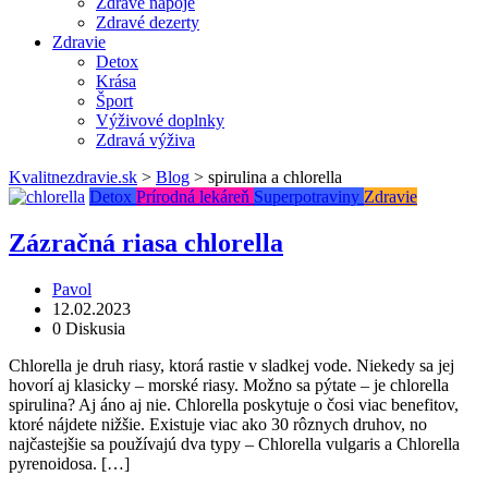
Zdravé nápoje
Zdravé dezerty
Zdravie
Detox
Krása
Šport
Výživové doplnky
Zdravá výživa
Kvalitnezdravie.sk
>
Blog
>
spirulina a chlorella
Detox
Prírodná lekáreň
Superpotraviny
Zdravie
Zázračná riasa chlorella
Pavol
12.02.2023
0 Diskusia
Chlorella je druh riasy, ktorá rastie v sladkej vode. Niekedy sa jej
hovorí aj klasicky – morské riasy. Možno sa pýtate – je chlorella
spirulina? Aj áno aj nie. Chlorella poskytuje o čosi viac benefitov,
ktoré nájdete nižšie. Existuje viac ako 30 rôznych druhov, no
najčastejšie sa používajú dva typy – Chlorella vulgaris a Chlorella
pyrenoidosa. […]