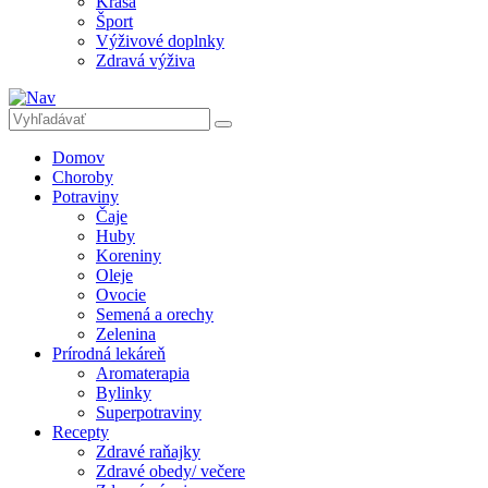
Krása
Šport
Výživové doplnky
Zdravá výživa
Domov
Choroby
Potraviny
Čaje
Huby
Koreniny
Oleje
Ovocie
Semená a orechy
Zelenina
Prírodná lekáreň
Aromaterapia
Bylinky
Superpotraviny
Recepty
Zdravé raňajky
Zdravé obedy/ večere