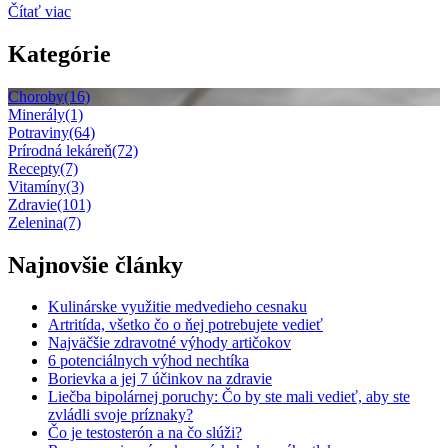
Čítať viac
Kategórie
Choroby
(16)
Minerály
(1)
Potraviny
(64)
Prírodná lekáreň
(72)
Recepty
(7)
Vitamíny
(3)
Zdravie
(101)
Zelenina
(7)
Najnovšie články
Kulinárske využitie medvedieho cesnaku
Artritída, všetko čo o ňej potrebujete vedieť
Najväčšie zdravotné výhody artičokov
6 potenciálnych výhod nechtíka
Borievka a jej 7 účinkov na zdravie
Liečba bipolárnej poruchy: Čo by ste mali vedieť, aby ste
zvládli svoje príznaky?
Čo je testosterón a na čo slúži?