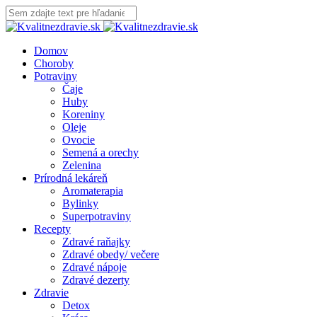
Domov
Choroby
Potraviny
Čaje
Huby
Koreniny
Oleje
Ovocie
Semená a orechy
Zelenina
Prírodná lekáreň
Aromaterapia
Bylinky
Superpotraviny
Recepty
Zdravé raňajky
Zdravé obedy/ večere
Zdravé nápoje
Zdravé dezerty
Zdravie
Detox