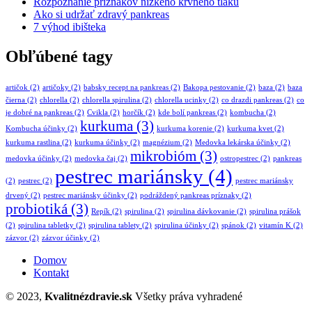
Rozpoznanie príznakov nízkeho krvného tlaku
Ako si udržať zdravý pankreas
7 výhod ibišteka
Obľúbené tagy
artičok
(2)
artičoky
(2)
babsky recept na pankreas
(2)
Bakopa pestovanie
(2)
baza
(2)
baza
čierna
(2)
chlorella
(2)
chlorella spirulina
(2)
chlorella ucinky
(2)
co drazdi pankreas
(2)
co
je dobré na pankreas
(2)
Cvikla
(2)
horčík
(2)
kde bolí pankreas
(2)
kombucha
(2)
kurkuma
(3)
Kombucha účinky
(2)
kurkuma korenie
(2)
kurkuma kvet
(2)
kurkuma rastlina
(2)
kurkuma účinky
(2)
magnézium
(2)
Medovka lekárska účinky
(2)
mikrobióm
(3)
medovka účinky
(2)
medovka čaj
(2)
ostropestrec
(2)
pankreas
pestrec mariánsky
(4)
(2)
pestrec
(2)
pestrec mariánsky
drvený
(2)
pestrec mariánsky účinky
(2)
podráždený pankreas príznaky
(2)
probiotiká
(3)
Repík
(2)
spirulina
(2)
spirulina dávkovanie
(2)
spirulina prášok
(2)
spirulina tabletky
(2)
spirulina tablety
(2)
spirulina účinky
(2)
spánok
(2)
vitamín K
(2)
zázvor
(2)
zázvor účinky
(2)
Domov
Kontakt
© 2023,
Kvalitnézdravie.sk
Všetky práva vyhradené