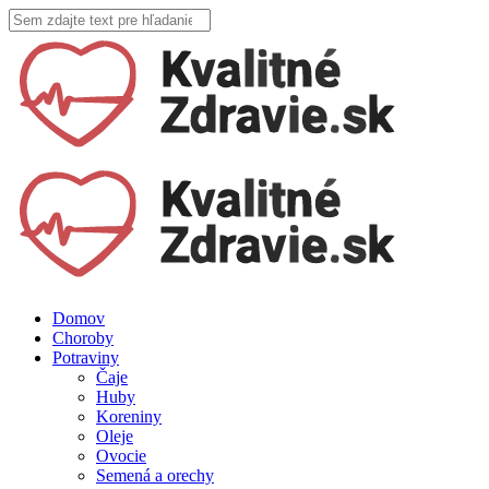
Domov
Choroby
Potraviny
Čaje
Huby
Koreniny
Oleje
Ovocie
Semená a orechy