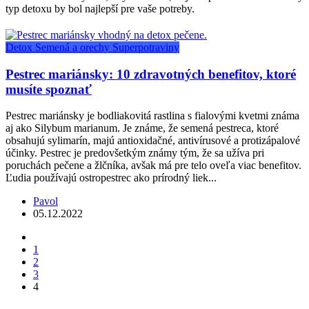
typ detoxu by bol najlepší pre vaše potreby.
Detox
Semená a orechy
Superpotraviny
Pestrec mariánsky: 10 zdravotných benefitov, ktoré
musíte spoznať
Pestrec mariánsky je bodliakovitá rastlina s fialovými kvetmi známa
aj ako Silybum marianum. Je známe, že semená pestreca, ktoré
obsahujú sylimarín, majú antioxidačné, antivírusové a protizápalové
účinky. Pestrec je predovšetkým známy tým, že sa užíva pri
poruchách pečene a žlčníka, avšak má pre telo oveľa viac benefitov.
Ľudia používajú ostropestrec ako prírodný liek...
Pavol
05.12.2022
1
2
3
4