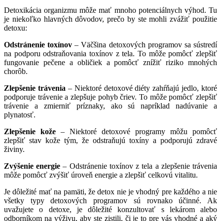
Detoxikácia organizmu môže mať mnoho potenciálnych výhod. Tu
je niekoľko hlavných dôvodov, prečo by ste mohli zvážiť použitie
detoxu:
Odstránenie toxínov
– Väčšina detoxových programov sa sústredí
na podporu odstraňovania toxínov z tela. To môže pomôcť zlepšiť
fungovanie pečene a obličiek a pomôcť znížiť riziko mnohých
chorôb.
Zlepšenie trávenia
– Niektoré detoxové diéty zahŕňajú jedlo, ktoré
podporuje trávenie a zlepšuje pohyb čriev. To môže pomôcť zlepšiť
trávenie a zmierniť príznaky, ako sú napríklad nadúvanie a
plynatosť.
Zlepšenie kože
– Niektoré detoxové programy môžu pomôcť
zlepšiť stav kože tým, že odstraňujú toxíny a podporujú zdravé
živiny.
Zvýšenie energie
– Odstránenie toxínov z tela a zlepšenie trávenia
môže pomôcť zvýšiť úroveň energie a zlepšiť celkovú vitalitu.
Je dôležité mať na pamäti, že detox nie je vhodný pre každého a nie
všetky typy detoxových programov sú rovnako účinné. Ak
uvažujete o detoxe, je dôležité konzultovať s lekárom alebo
odborníkom na výživu, aby ste zistili, či je to pre vás vhodné a aký