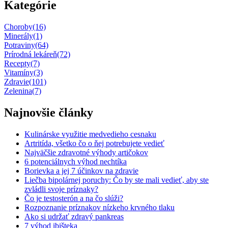
Kategórie
Choroby
(16)
Minerály
(1)
Potraviny
(64)
Prírodná lekáreň
(72)
Recepty
(7)
Vitamíny
(3)
Zdravie
(101)
Zelenina
(7)
Najnovšie články
Kulinárske využitie medvedieho cesnaku
Artritída, všetko čo o ňej potrebujete vedieť
Najväčšie zdravotné výhody artičokov
6 potenciálnych výhod nechtíka
Borievka a jej 7 účinkov na zdravie
Liečba bipolárnej poruchy: Čo by ste mali vedieť, aby ste
zvládli svoje príznaky?
Čo je testosterón a na čo slúži?
Rozpoznanie príznakov nízkeho krvného tlaku
Ako si udržať zdravý pankreas
7 výhod ibišteka