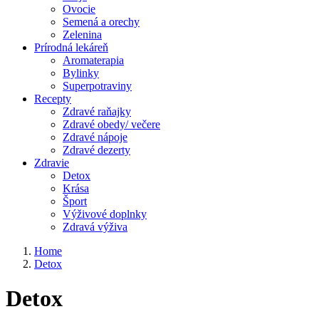
Ovocie
Semená a orechy
Zelenina
Prírodná lekáreň
Aromaterapia
Bylinky
Superpotraviny
Recepty
Zdravé raňajky
Zdravé obedy/ večere
Zdravé nápoje
Zdravé dezerty
Zdravie
Detox
Krása
Šport
Výživové doplnky
Zdravá výživa
Home
Detox
Detox