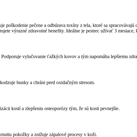
uje poškodenie pečene a odbúrava toxíny z tela, ktoré sa spracovávaj
rujete výrazné zdravotné benefity. Ideálne je pestrec užívať 3 mesiace
ela. Podporuje vylučovanie ťažkých kovov a tým napomáha lepšiemu zdra
škodzuje bunky a chráni pred oxidačným stresom.
ácii kostí a zlepšeniu osteoporózy tým, že sú kosti pevnejšie.
arnutiu pokožky a znižuje zápalové procesy v koži.