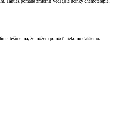
ant. Taktiež pomáha zmierniť vedľajšie účinky chemoterapie.
delím a tešíme ma, že môžem pomôcť niekomu ďalšiemu.