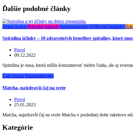
Ďalšie podobné články
Detox
Krása
Prírodná lekáreň
Superpotraviny
Výživové doplnky
Zdr
Spirulina účinky – 10 zdravotných benefitov spiruliny, ktoré mus
Pavol
09.12.2022
Spirulina je riasa, ktorú môžu konzumovať nielen ľudia, ale aj zvier
Čaje
Detox
Superpotraviny
Matcha, najzdravší čaj na svete
Pavol
25.01.2023
Matcha, najzdravší čaj na svete Matcha v poslednej dobe raketovo stúp
Kategórie