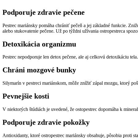
Podporuje zdravie pečene
Pestrec mariánsky pomáha chrániť pečeň a jej základné funkcie. Zniž
alebo stukovatenie pečene. Už po týždni užívania ostropestreca spozo
Detoxikácia organizmu
Pestrec nepodporuje len detox pečene, ale aj celkovú detoxikáciu t
Chráni mozgové bunky
Silymarín v pestreci mariánskom, môže znížiť zápal mozgu, ktorý po
Pevnejšie kosti
V niektorých štúdiách je uvedené, že ostopestrec dopomáha k mineraliz
Podporuje zdravie pokožky
Antioxidanty, ktoré ostropestrec mariánsky obsahuje, pôsobia proti st