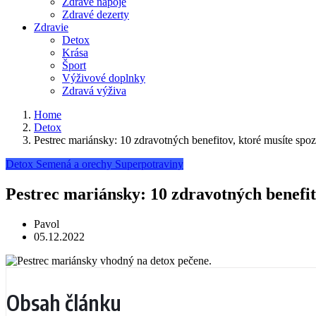
Zdravé nápoje
Zdravé dezerty
Zdravie
Detox
Krása
Šport
Výživové doplnky
Zdravá výživa
Home
Detox
Pestrec mariánsky: 10 zdravotných benefitov, ktoré musíte spo
Detox
Semená a orechy
Superpotraviny
Pestrec mariánsky: 10 zdravotných benefit
Pavol
05.12.2022
Obsah článku