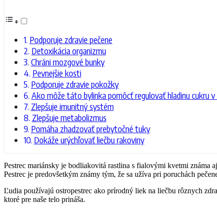
Podporuje zdravie pečene
Detoxikácia organizmu
Chráni mozgové bunky
Pevnejšie kosti
Podporuje zdravie pokožky
Ako môže táto bylinka pomôcť regulovať hladinu cukru v 
Zlepšuje imunitný systém
Zlepšuje metabolizmus
Pomáha zhadzovať prebytočné tuky
Dokáže urýchľovať liečbu rakoviny
Pestrec mariánsky je bodliakovitá rastlina s fialovými kvetmi známa 
Pestrec je predovšetkým známy tým, že sa užíva pri poruchách pečene 
Ľudia používajú ostropestrec ako prírodný liek na liečbu rôznych zdr
ktoré pre naše telo prináša.