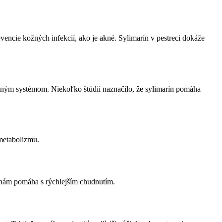
ncie kožných infekcií, ako je akné. Sylimarín v pestreci dokáže
itným systémom. Niekoľko štúdií naznačilo, že sylimarín pomáha
 metabolizmu.
 nám pomáha s rýchlejším chudnutím.