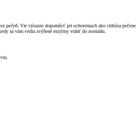
ú cez pečeň. Vie výrazne dopomôcť pri ochoreniach ako cirhóza pečene
, kedy sa vám vedia zvýšené enzýmy vrátiť do normálu.
viu.