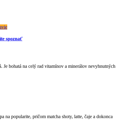
avie
íte spoznať
atá. Je bohatá na celý rad vitamínov a minerálov nevyhnutných
a na popularite, pričom matcha shoty, latte, čaje a dokonca