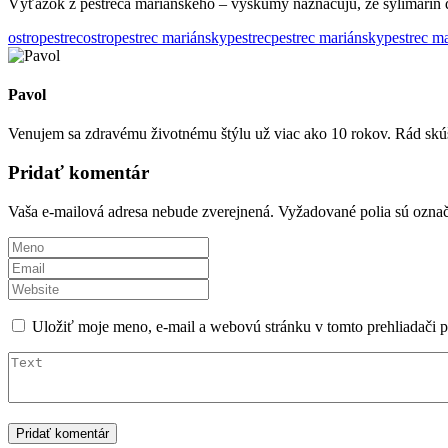
Výťažok z pestreca marianského – výskumy naznačujú, že sylimarín do
ostropestrec
ostropestrec mariánsky
pestrec
pestrec mariánsky
pestrec m
Pavol
Venujem sa zdravému životnému štýlu už viac ako 10 rokov. Rád skú
Pridať komentár
Vaša e-mailová adresa nebude zverejnená.
Vyžadované polia sú ozna
Uložiť moje meno, e-mail a webovú stránku v tomto prehliadači 