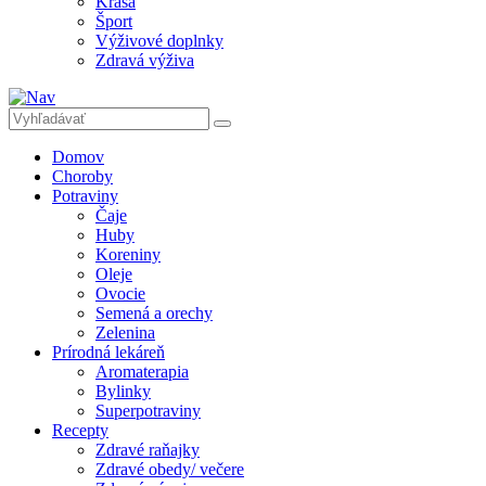
Krása
Šport
Výživové doplnky
Zdravá výživa
Domov
Choroby
Potraviny
Čaje
Huby
Koreniny
Oleje
Ovocie
Semená a orechy
Zelenina
Prírodná lekáreň
Aromaterapia
Bylinky
Superpotraviny
Recepty
Zdravé raňajky
Zdravé obedy/ večere