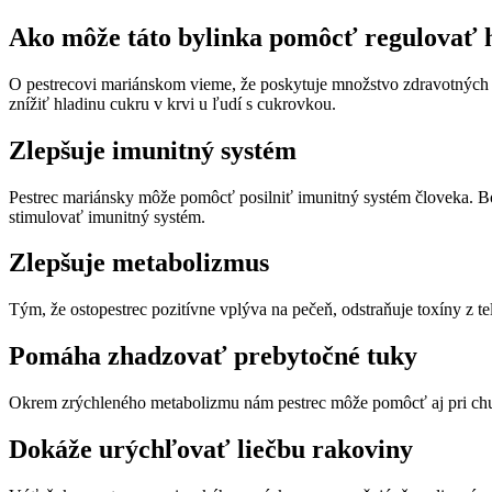
Ako môže táto bylinka pomôcť regulovať h
O pestrecovi mariánskom vieme, že poskytuje množstvo zdravotných v
znížiť hladinu cukru v krvi u ľudí s cukrovkou.
Zlepšuje imunitný systém
Pestrec mariánsky môže pomôcť posilniť imunitný systém človeka. Bo
stimulovať imunitný systém.
Zlepšuje metabolizmus
Tým, že ostopestrec pozitívne vplýva na pečeň, odstraňuje toxíny z t
Pomáha zhadzovať prebytočné tuky
Okrem zrýchleného metabolizmu nám pestrec môže pomôcť aj pri chud
Dokáže urýchľovať liečbu rakoviny