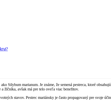
krvi?
aj ako Silybum marianum. Je známe, že semená pestreca, ktoré obsahujú 
a žlčníka, avšak má pre telo oveľa viac benefitov.
avotných stavov. Pestrec mariánsky je často propagovaný pre svoje úči