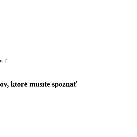
znať
ov, ktoré musíte spoznať