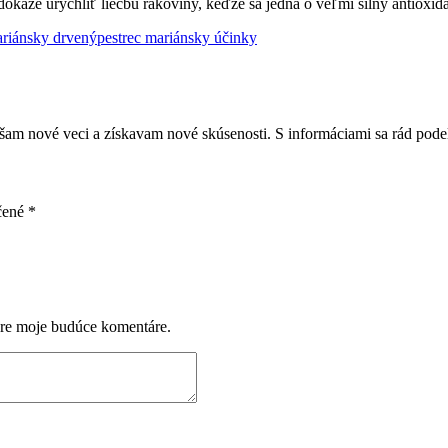
káže urýchliť liečbu rakoviny, keďže sa jedná o veľmi silný antioxid
ariánsky drvený
pestrec mariánsky účinky
šam nové veci a získavam nové skúsenosti. S informáciami sa rád po
čené
*
pre moje budúce komentáre.