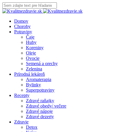
Domov
Choroby
Potraviny
Čaje
Huby
Koreniny
Oleje
Ovocie
Semená a orechy
Zelenina
Prírodná lekáreň
Aromaterapia
Bylinky
Superpotraviny
Recepty
Zdravé raňajky
Zdravé obedy/ večere
Zdravé nápoje
Zdravé dezerty
Zdravie
Detox