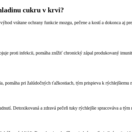
ladinu cukru v krvi?
ýhod vrátane ochrany funkcie mozgu, pečene a kostí a dokonca aj preve
juje proti infekcii, pomáha znížiť chronický zápal produkovaný imun
ela, pomáha pri žalúdočných ťažkostiach, tým prispieva k rýchlejšiemu
nutí. Detoxikovaná a zdravá pečeň tuky rýchlejšie spracováva a tým