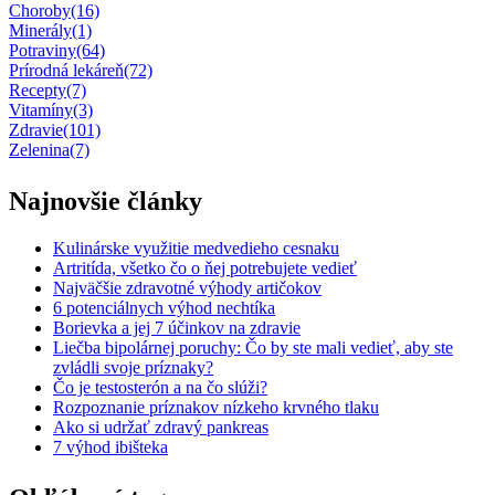
Choroby
(16)
Minerály
(1)
Potraviny
(64)
Prírodná lekáreň
(72)
Recepty
(7)
Vitamíny
(3)
Zdravie
(101)
Zelenina
(7)
Najnovšie články
Kulinárske využitie medvedieho cesnaku
Artritída, všetko čo o ňej potrebujete vedieť
Najväčšie zdravotné výhody artičokov
6 potenciálnych výhod nechtíka
Borievka a jej 7 účinkov na zdravie
Liečba bipolárnej poruchy: Čo by ste mali vedieť, aby ste
zvládli svoje príznaky?
Čo je testosterón a na čo slúži?
Rozpoznanie príznakov nízkeho krvného tlaku
Ako si udržať zdravý pankreas
7 výhod ibišteka