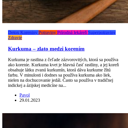
Detox
Koreniny
Potraviny
Prírodná lekáreň
Superpotraviny
Zdravie
Kurkuma – zlato medzi korením
Kurkuma je rastlina z čeľade zázvorovitých, ktorá sa používa
ako korenie. Kurkuma kvet je hlavná časť rastliny, a jej koreň
obsahuje látku zvanú kurkumín, ktorá dáva kurkume žltú
farbu. V minulosti i dodnes sa používa kurkuma ako liek,
nielen na dochucovanie jedál. Často sa používa v tradičnej
indickej a ázijskej medicíne na...
Pavol
29.01.2023