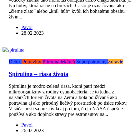
typ huby, ktorá rastie na brezách. Často je označovaná ako
„čierne zlato“ alebo „kráľ húb“ kvôli ich bohatému obsahu
živín...
Pavol
28.02.2023
Detox
Potraviny
Prírodná lekáreň
Superpotraviny
Zdravie
Spirulina – riasa života
Spirulina je modro-zelená riasa, ktorá patrí medzi
mikroorganizmy z rodiny cyanobacteria. Je to jedna z
najstarších foriem života na Zemi a bola používaná ako
potravina aj ako prírodný liečivý prostriedok po tisíce rokov.
V súčasnosti sa preslávila aj po tom, čo ju NASA úspešne
používala ako doplnok stravy pre astronautov na...
Pavol
26.02.2023