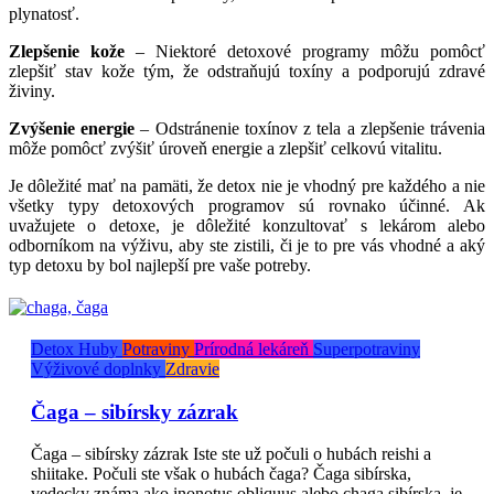
plynatosť.
Zlepšenie kože
– Niektoré detoxové programy môžu pomôcť
zlepšiť stav kože tým, že odstraňujú toxíny a podporujú zdravé
živiny.
Zvýšenie energie
– Odstránenie toxínov z tela a zlepšenie trávenia
môže pomôcť zvýšiť úroveň energie a zlepšiť celkovú vitalitu.
Je dôležité mať na pamäti, že detox nie je vhodný pre každého a nie
všetky typy detoxových programov sú rovnako účinné. Ak
uvažujete o detoxe, je dôležité konzultovať s lekárom alebo
odborníkom na výživu, aby ste zistili, či je to pre vás vhodné a aký
typ detoxu by bol najlepší pre vaše potreby.
Detox
Huby
Potraviny
Prírodná lekáreň
Superpotraviny
Výživové doplnky
Zdravie
Čaga – sibírsky zázrak
Čaga – sibírsky zázrak Iste ste už počuli o hubách reishi a
shiitake. Počuli ste však o hubách čaga? Čaga sibírska,
vedecky známa ako inonotus obliquus alebo chaga sibírska, je