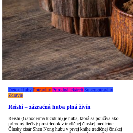
Detox
Huby
Potraviny
Prírodná lekáreň
Superpotraviny
Zdravie
Reishi – zázračná huba plná živín
Reishi (Ganoderma lucidum) je huba, ktorá sa používa ako
prírodný liečivý prostriedok v tradičnej čínskej medicíne.
Čínsky cisár Shen Nong hubu v prvej knihe tradičnej čínskej