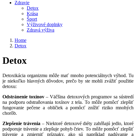
Zdravie
Detox
Krása
Šport
Výživové doplnky
Zdravá výživa
Home
Detox
Detox
Detoxikácia organizmu môže mať mnoho potenciálnych výhod. Tu
je niekoľko hlavných dôvodov, prečo by ste mohli zvážiť použitie
detoxu:
Odstránenie toxínov
– Väčšina detoxových programov sa sústredí
na podporu odstraňovania toxínov z tela. To môže pomôcť zlepšiť
fungovanie pečene a obličiek a pomôcť znížiť riziko mnohých
chorôb.
Zlepšenie trávenia
– Niektoré detoxové diéty zahŕňajú jedlo, ktoré
podporuje trávenie a zlepšuje pohyb čriev. To môže pomôcť zlepšiť
trávenie a zmierniť príznaky, ako sú napríklad nadúvanie a