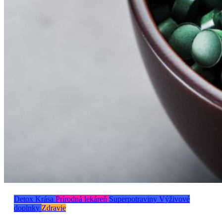
Detox
Krása
Prírodná lekáreň
Superpotraviny
Výživové
doplnky
Zdravie