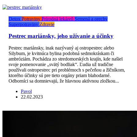
Detox
Potraviny
Prírodná lekáreň
Semená a orechy
Superpotraviny
Zdravie
Pestrec mariánsky, jeho užívanie a účinky
Pestrec mariánsky, inak nazývaný aj ostropestrec alebo
Silybum, je kvitnúca bylina podobná sedmokráskam či
ambróziám. Pochádza zo stredomorských krajín, kde našiel
svoje pomenovanie „svätý bodliak“. Ľudia už tradične
používali ostropestrec pri problémoch s pečeňou a žlčníkom,
ktorého účinky sú pre tieto orgány priam blahodarné.
Odborníci sa domnievajú, že hlavnou aktívnou zložkou...
Pavol
22.02.2023