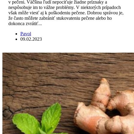
v pečeni. Väčšina ľudí nepociťuje žiadne príznaky a
nespôsobuje im to vážne problémy. V niektorých prípadoch
však môže viesť aj k poškodeniu pečene. Dobrou správou je,
že často môžete zabrániť stukovateniu pečene alebo ho
dokonca zvrátiť...
Pavol
09.02.2023