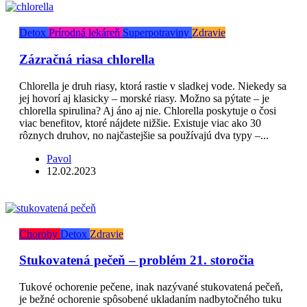
Detox
Prírodná lekáreň
Superpotraviny
Zdravie
Zázračná riasa chlorella
Chlorella je druh riasy, ktorá rastie v sladkej vode. Niekedy sa
jej hovorí aj klasicky – morské riasy. Možno sa pýtate – je
chlorella spirulina? Aj áno aj nie. Chlorella poskytuje o čosi
viac benefitov, ktoré nájdete nižšie. Existuje viac ako 30
rôznych druhov, no najčastejšie sa používajú dva typy –...
Pavol
12.02.2023
Choroby
Detox
Zdravie
Stukovatená pečeň – problém 21. storočia
Tukové ochorenie pečene, inak nazývané stukovatená pečeň,
je bežné ochorenie spôsobené ukladaním nadbytočného tuku