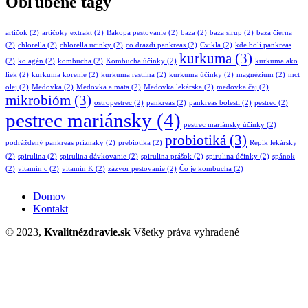
Obľúbené tagy
artičok
(2)
artičoky extrakt
(2)
Bakopa pestovanie
(2)
baza
(2)
baza sirup
(2)
baza čierna
(2)
chlorella
(2)
chlorella ucinky
(2)
co drazdi pankreas
(2)
Cvikla
(2)
kde bolí pankreas
kurkuma
(3)
(2)
kolagén
(2)
kombucha
(2)
Kombucha účinky
(2)
kurkuma ako
liek
(2)
kurkuma korenie
(2)
kurkuma rastlina
(2)
kurkuma účinky
(2)
magnézium
(2)
mct
olej
(2)
Medovka
(2)
Medovka a mäta
(2)
Medovka lekárska
(2)
medovka čaj
(2)
mikrobióm
(3)
ostropestrec
(2)
pankreas
(2)
pankreas bolesti
(2)
pestrec
(2)
pestrec mariánsky
(4)
pestrec mariánsky účinky
(2)
probiotiká
(3)
podráždený pankreas príznaky
(2)
prebiotika
(2)
Repík lekársky
(2)
spirulina
(2)
spirulina dávkovanie
(2)
spirulina prášok
(2)
spirulina účinky
(2)
spánok
(2)
vitamín c
(2)
vitamín K
(2)
zázvor pestovanie
(2)
Čo je kombucha
(2)
Domov
Kontakt
© 2023,
Kvalitnézdravie.sk
Všetky práva vyhradené