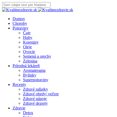
Domov
Choroby
Potraviny
Čaje
Huby
Koreniny
Oleje
Ovocie
Semená a orechy
Zelenina
Prírodná lekáreň
Aromaterapia
Bylinky
Superpotraviny
Recepty
Zdravé raňajky
Zdravé obedy/ večere
Zdravé nápoje
Zdravé dezerty
Zdravie
Detox