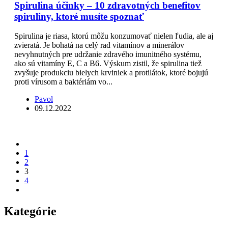
Spirulina účinky – 10 zdravotných benefitov
spiruliny, ktoré musíte spoznať
Spirulina je riasa, ktorú môžu konzumovať nielen ľudia, ale aj
zvieratá. Je bohatá na celý rad vitamínov a minerálov
nevyhnutných pre udržanie zdravého imunitného systému,
ako sú vitamíny E, C a B6. Výskum zistil, že spirulina tiež
zvyšuje produkciu bielych krviniek a protilátok, ktoré bojujú
proti vírusom a baktériám vo...
Pavol
09.12.2022
1
2
3
4
Kategórie