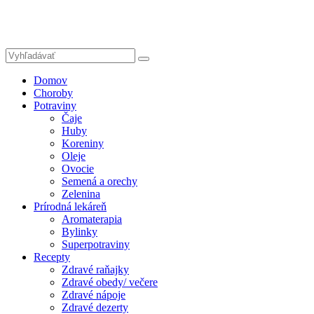
Domov
Choroby
Potraviny
Čaje
Huby
Koreniny
Oleje
Ovocie
Semená a orechy
Zelenina
Prírodná lekáreň
Aromaterapia
Bylinky
Superpotraviny
Recepty
Zdravé raňajky
Zdravé obedy/ večere
Zdravé nápoje
Zdravé dezerty