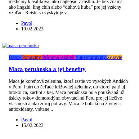
medicíny klasifikoval ako najlepšiu z rastlín. Je tiež známa
ako lingzhi, ling chih alebo “dúhová huba” pre jej vzácny
vzhľad. Reishi sa vyskytuje v...
Pavol
19.02.2023
Detox
Potraviny
Prírodná lekáreň
Superpotraviny
Zdravie
Maca peruánska a jej benefity
Maca je koreňová zelenina, ktorá rastie vo vysokých Andách
v Peru. Patrí do čeľade krížovitej zeleniny, do ktorej patrí aj
brokolica, karfiol a kel. Maca peruánska bola používaná už
tisícky rokov domorodými obyvateľmi Peru pre jej liečivé
vlastnosti a ako zdroj potravy. Maca je bohatá na živiny a
antioxidanty, vrátane...
Pavol
15.02.2023