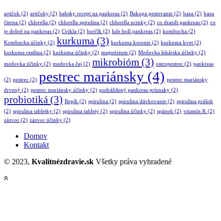
artičok
(2)
artičoky
(2)
babsky recept na pankreas
(2)
Bakopa pestovanie
(2)
baza
(2)
baza
čierna
(2)
chlorella
(2)
chlorella spirulina
(2)
chlorella ucinky
(2)
co drazdi pankreas
(2)
co
je dobré na pankreas
(2)
Cvikla
(2)
horčík
(2)
kde bolí pankreas
(2)
kombucha
(2)
kurkuma
(3)
Kombucha účinky
(2)
kurkuma korenie
(2)
kurkuma kvet
(2)
kurkuma rastlina
(2)
kurkuma účinky
(2)
magnézium
(2)
Medovka lekárska účinky
(2)
mikrobióm
(3)
medovka účinky
(2)
medovka čaj
(2)
ostropestrec
(2)
pankreas
pestrec mariánsky
(4)
(2)
pestrec
(2)
pestrec mariánsky
drvený
(2)
pestrec mariánsky účinky
(2)
podráždený pankreas príznaky
(2)
probiotiká
(3)
Repík
(2)
spirulina
(2)
spirulina dávkovanie
(2)
spirulina prášok
(2)
spirulina tabletky
(2)
spirulina tablety
(2)
spirulina účinky
(2)
spánok
(2)
vitamín K
(2)
zázvor
(2)
zázvor účinky
(2)
Domov
Kontakt
© 2023,
Kvalitnézdravie.sk
Všetky práva vyhradené