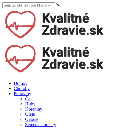
Domov
Choroby
Potraviny
Čaje
Huby
Koreniny
Oleje
Ovocie
Semená a orechy