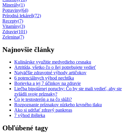
Minerály
(1)
Potraviny
(64)
Prírodná lekáreň
(72)
Recepty
(7)
Vitamíny
(3)
Zdravie
(101)
Zelenina
(7)
Najnovšie články
Kulinárske využitie medvedieho cesnaku
Artritída, všetko čo o ňej potrebujete vedieť
Najväčšie zdravotné výhody artičokov
6 potenciálnych výhod nechtíka
Borievka a jej 7 účinkov na zdravie
Liečba bipolárnej poruchy: Čo by ste mali vedieť, aby ste
zvládli svoje príznaky?
Čo je testosterón a na čo slúži?
Rozpoznanie príznakov nízkeho krvného tlaku
Ako si udržať zdravý pankreas
7 výhod ibišteka
Obľúbené tagy