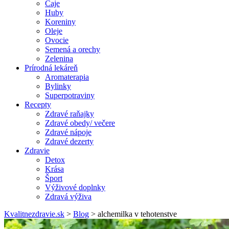
Čaje
Huby
Koreniny
Oleje
Ovocie
Semená a orechy
Zelenina
Prírodná lekáreň
Aromaterapia
Bylinky
Superpotraviny
Recepty
Zdravé raňajky
Zdravé obedy/ večere
Zdravé nápoje
Zdravé dezerty
Zdravie
Detox
Krása
Šport
Výživové doplnky
Zdravá výživa
Kvalitnezdravie.sk
>
Blog
>
alchemilka v tehotenstve