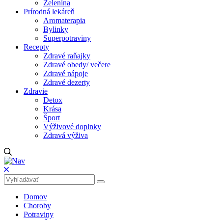
Zelenina
Prírodná lekáreň
Aromaterapia
Bylinky
Superpotraviny
Recepty
Zdravé raňajky
Zdravé obedy/ večere
Zdravé nápoje
Zdravé dezerty
Zdravie
Detox
Krása
Šport
Výživové doplnky
Zdravá výživa
Domov
Choroby
Potraviny