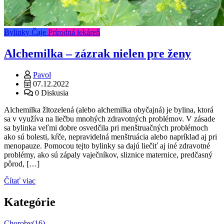
Bylinky
Čaje
Prírodná lekáreň
Alchemilka – zázrak nielen pre ženy
Pavol
07.12.2022
0 Diskusia
Alchemilka žltozelená (alebo alchemilka obyčajná) je bylina, ktorá
sa v využíva na liečbu mnohých zdravotných problémov. V zásade
sa bylinka veľmi dobre osvedčila pri menštruačných problémoch
ako sú bolesti, kŕče, nepravidelná menštruácia alebo napríklad aj pri
menopauze. Pomocou tejto bylinky sa dajú liečiť aj iné zdravotné
problémy, ako sú zápaly vaječníkov, sliznice maternice, predčasný
pôrod, […]
Čítať viac
Kategórie
Choroby
(16)