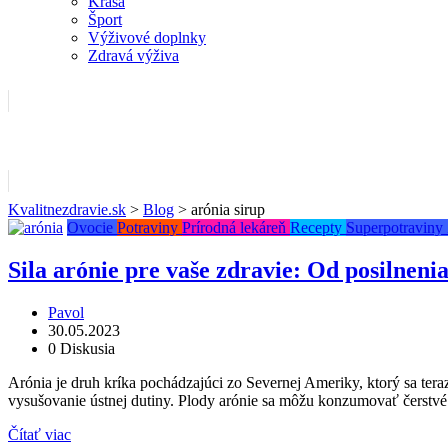
Krása
Šport
Výživové doplnky
Zdravá výživa
Kvalitnezdravie.sk
>
Blog
>
arónia sirup
Ovocie
Potraviny
Prírodná lekáreň
Recepty
Superpotraviny
Sila arónie pre vaše zdravie: Od posilneni
Pavol
30.05.2023
0 Diskusia
Arónia je druh kríka pochádzajúci zo Severnej Ameriky, ktorý sa tera
vysušovanie ústnej dutiny. Plody arónie sa môžu konzumovať čerstvé
Čítať viac