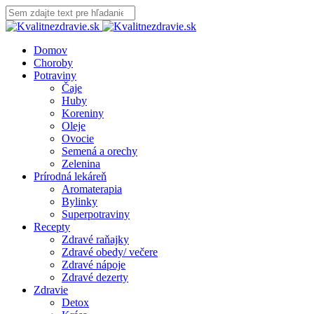
Domov
Choroby
Potraviny
Čaje
Huby
Koreniny
Oleje
Ovocie
Semená a orechy
Zelenina
Prírodná lekáreň
Aromaterapia
Bylinky
Superpotraviny
Recepty
Zdravé raňajky
Zdravé obedy/ večere
Zdravé nápoje
Zdravé dezerty
Zdravie
Detox