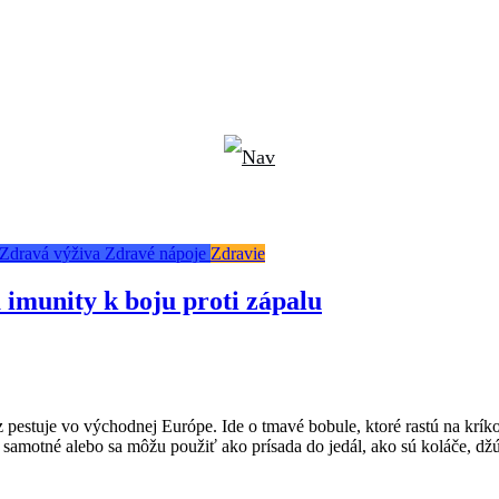
Zdravá výživa
Zdravé nápoje
Zdravie
a imunity k boju proti zápalu
z pestuje vo východnej Európe. Ide o tmavé bobule, ktoré rastú na krík
 samotné alebo sa môžu použiť ako prísada do jedál, ako sú koláče, dž