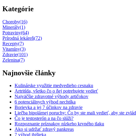
Kategórie
Choroby
(16)
Minerály
(1)
Potraviny
(64)
Prírodná lekáreň
(72)
Recepty
(7)
Vitamíny
(3)
Zdravie
(101)
Zelenina
(7)
Najnovšie články
Kulinárske využitie medvedieho cesnaku
Artritída, všetko čo o ňej potrebujete vedieť
Najväčšie zdravotné výhody artičokov
6 potenciálnych výhod nechtíka
Borievka a jej 7 účinkov na zdravie
Liečba bipolárnej poruchy: Čo by ste mali vedieť, aby ste zvlád
Čo je testosterón a na čo slúži?
Rozpoznanie príznakov nízkeho krvného tlaku
Ako si udržať zdravý pankreas
7 výhod ibišteka