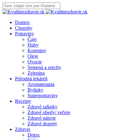
Domov
Choroby
Potraviny
Čaje
Huby
Koreniny
Oleje
Ovocie
Semená a orechy
Zelenina
Prírodná lekáreň
Aromaterapia
Bylinky
Superpotraviny
Recepty
Zdravé raňajky
Zdravé obedy/ večere
Zdravé nápoje
Zdravé dezerty
Zdravie
Detox