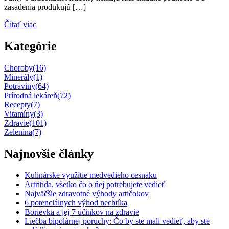
zasadenia produkujú […]
Čítať viac
Kategórie
Choroby
(16)
Minerály
(1)
Potraviny
(64)
Prírodná lekáreň
(72)
Recepty
(7)
Vitamíny
(3)
Zdravie
(101)
Zelenina
(7)
Najnovšie články
Kulinárske využitie medvedieho cesnaku
Artritída, všetko čo o ňej potrebujete vedieť
Najväčšie zdravotné výhody artičokov
6 potenciálnych výhod nechtíka
Borievka a jej 7 účinkov na zdravie
Liečba bipolárnej poruchy: Čo by ste mali vedieť, aby ste