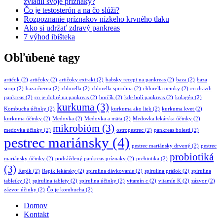
zvládli svoje príznaky?
Čo je testosterón a na čo slúži?
Rozpoznanie príznakov nízkeho krvného tlaku
Ako si udržať zdravý pankreas
7 výhod ibišteka
Obľúbené tagy
artičok
(2)
artičoky
(2)
artičoky extrakt
(2)
babsky recept na pankreas
(2)
baza
(2)
baza
sirup
(2)
baza čierna
(2)
chlorella
(2)
chlorella spirulina
(2)
chlorella ucinky
(2)
co drazdi
pankreas
(2)
co je dobré na pankreas
(2)
horčík
(2)
kde bolí pankreas
(2)
kolagén
(2)
kurkuma
(3)
Kombucha účinky
(2)
kurkuma ako liek
(2)
kurkuma kvet
(2)
kurkuma účinky
(2)
Medovka
(2)
Medovka a mäta
(2)
Medovka lekárska účinky
(2)
mikrobióm
(3)
medovka účinky
(2)
ostropestrec
(2)
pankreas bolesti
(2)
pestrec mariánsky
(4)
pestrec mariánsky drvený
(2)
pestrec
probiotiká
mariánsky účinky
(2)
podráždený pankreas príznaky
(2)
prebiotika
(2)
(3)
Repík
(2)
Repík lekársky
(2)
spirulina dávkovanie
(2)
spirulina prášok
(2)
spirulina
tabletky
(2)
spirulina tablety
(2)
spirulina účinky
(2)
vitamín c
(2)
vitamín K
(2)
zázvor
(2)
zázvor účinky
(2)
Čo je kombucha
(2)
Domov
Kontakt