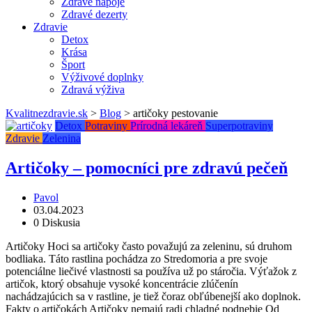
Zdravé nápoje
Zdravé dezerty
Zdravie
Detox
Krása
Šport
Výživové doplnky
Zdravá výživa
Kvalitnezdravie.sk
>
Blog
>
artičoky pestovanie
Detox
Potraviny
Prírodná lekáreň
Superpotraviny
Zdravie
Zelenina
Artičoky – pomocníci pre zdravú pečeň
Pavol
03.04.2023
0 Diskusia
Artičoky Hoci sa artičoky často považujú za zeleninu, sú druhom
bodliaka. Táto rastlina pochádza zo Stredomoria a pre svoje
potenciálne liečivé vlastnosti sa používa už po stáročia. Výťažok z
artičok, ktorý obsahuje vysoké koncentrácie zlúčenín
nachádzajúcich sa v rastline, je tiež čoraz obľúbenejší ako doplnok.
Fakty o artičokách Artičoky nemajú radi chladné podnebie Od