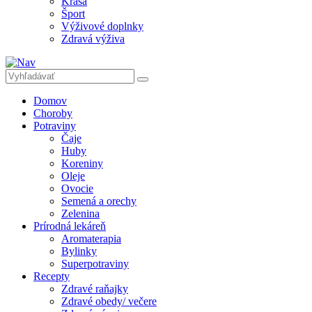
Krása
Šport
Výživové doplnky
Zdravá výživa
Domov
Choroby
Potraviny
Čaje
Huby
Koreniny
Oleje
Ovocie
Semená a orechy
Zelenina
Prírodná lekáreň
Aromaterapia
Bylinky
Superpotraviny
Recepty
Zdravé raňajky
Zdravé obedy/ večere