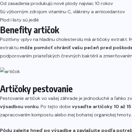
Od zasadenia produkujú nové plody najviac 10 rokov
Sú výborným zdrojom vitamínu C, vlákniny a antioxidantov
Plod i listy sú jedlé
Benefity artičok
Pozitívny vplyv na hladinu cholesterolu má artičoky extrakt. 
extraktu
môže pomôcť chrániť vašu pečeň pred poškoden
podporovaním priateľských črevných baktérií a zmierňovaním
Artičoky pestovanie
Pestovanie artičok vo vašej záhrade je jednoduché a ľahko z
výsadbou vonku
. Po tejto dobe
vysaďte artičoky 10 až 1
zapracovaním kompostu alebo inej bohatej organickej hmoty.
Pôdu zalejte hneď po výsadbe a zavlažujte podľa potre