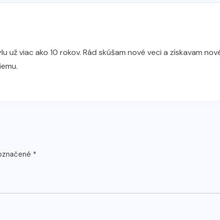
 už viac ako 10 rokov. Rád skúšam nové veci a získavam nové
iemu.
 označené
*