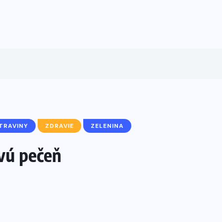
TRAVINY
ZDRAVIE
ZELENINA
avú pečeň