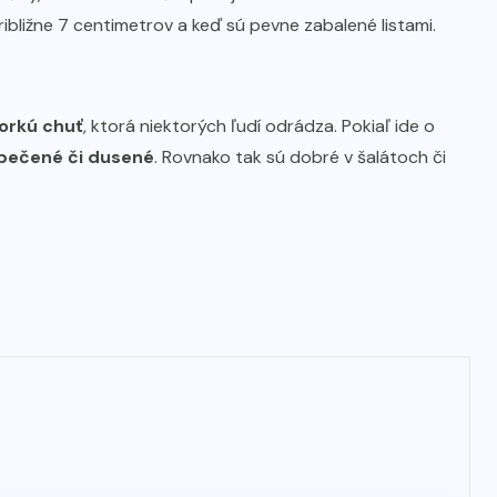
približne 7 centimetrov a keď sú pevne zabalené listami.
orkú chuť
, ktorá niektorých ľudí odrádza. Pokiaľ ide o
 pečené či dusené
. Rovnako tak sú dobré v šalátoch či