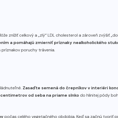
Môže znížiť celkový a „zlý“ LDL cholesterol a zároveň zvýšiť 
ím a pomáhajú zmierniť príznaky nealkoholického stu
 príznakov poruchy trávenia.
vládnuteľné.
Zasaďte semená do črepníkov v interiéri konc
5 centimetrov od seba na priame slnko
do hlinitej pôdy boh
by
počas celého vegetačného obdobia. Keď sa začnú tvoriť púč