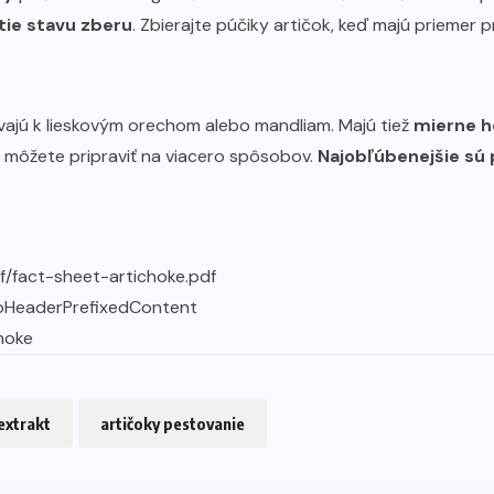
tie stavu zberu
. Zbierajte púčiky artičok, keď majú priemer 
vajú k lieskovým orechom alebo mandliam. Majú tiež
mierne h
y môžete pripraviť na viacero spôsobov.
Najobľúbenejšie sú
pdf/fact-sheet-artichoke.pdf
noHeaderPrefixedContent
hoke
extrakt
artičoky pestovanie