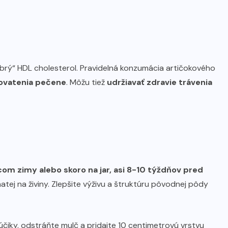
„dobrý“ HDL cholesterol. Pravidelná konzumácia artičokového
kovatenia pečene
. Môžu tiež
udržiavať zdravie trávenia
om zimy alebo skoro na jar, asi 8-10 týždňov pred
atej na živiny. Zlepšite výživu a štruktúru pôvodnej pôdy
iky, odstráňte mulč a pridajte 10 centimetrovú vrstvu