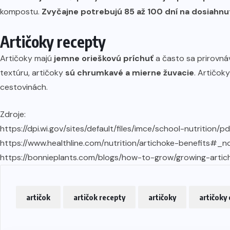
kompostu.
Zvyčajne potrebujú 85 až 100 dní na dosiahnu
Artičoky recepty
Artičoky majú
jemne orieškovú príchuť
a často sa prirovná
textúru, artičoky
sú chrumkavé a mierne žuvacie
. Artičok
cestovinách.
Zdroje:
https://dpi.wi.gov/sites/default/files/imce/school-nutrition/
https://www.healthline.com/nutrition/artichoke-benefits#_
https://bonnieplants.com/blogs/how-to-grow/growing-artic
artičok
artičok recepty
artičoky
artičoky 