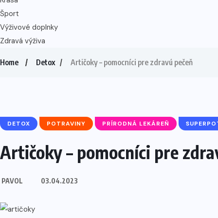
Šport
Výživové doplnky
Zdravá výživa
Home
Detox
Artičoky – pomocníci pre zdravú pečeň
DETOX
POTRAVINY
PRÍRODNÁ LEKÁREŇ
SUPERPO
Artičoky – pomocníci pre zdr
PAVOL
03.04.2023