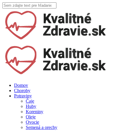
Domov
Choroby
Potraviny
Čaje
Huby
Koreniny
Oleje
Ovocie
Semená a orechy