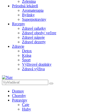
Zelenina
Prírodná lekáreň
Aromaterapia
Bylinky
Superpotraviny
Recepty
Zdravé raňajky
Zdravé obedy/ večere
Zdravé nápoje
Zdravé dezerty
Zdravie
Detox
Krása
Šport
Výživové doplnky
Zdravá výživa
Domov
Choroby
Potraviny
Čaje
Huby