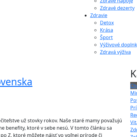
Zdravé nápoje
Zdravé dezerty
Zdravie
Detox
Krása
Šport
Výživové dopln
Zdravá výživa
K
ovenska
Ch
Mi
Po
Pr
Re
ečiteľstve už stovky rokov. Naše staré mamy považujú
Vi
ívne benefity, ktoré v sebe nesú. V tomto článku sa
Zd
 po Z, ktoré môžete nájsť vo voľnej prírode či