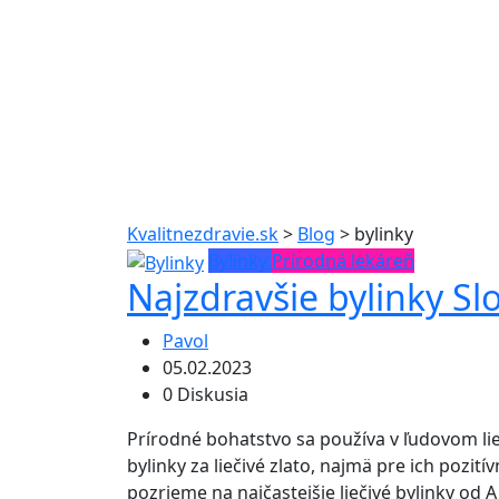
Kvalitnezdravie.sk
>
Blog
>
bylinky
Bylinky
Prírodná lekáreň
Najzdravšie bylinky Sl
Pavol
05.02.2023
0 Diskusia
Prírodné bohatstvo sa používa v ľudovom li
bylinky za liečivé zlato, najmä pre ich pozit
pozrieme na najčastejšie liečivé bylinky od A