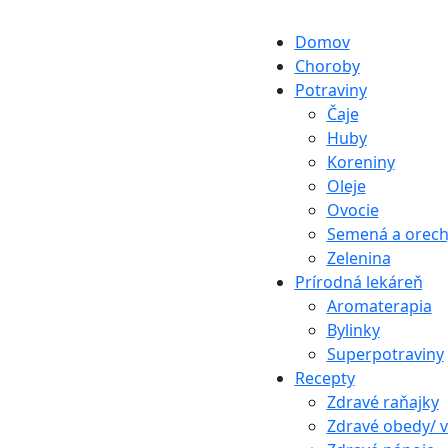
Domov
Choroby
Potraviny
Čaje
Huby
Koreniny
Oleje
Ovocie
Semená a orech
Zelenina
Prírodná lekáreň
Aromaterapia
Bylinky
Superpotraviny
Recepty
Zdravé raňajky
Zdravé obedy/ 