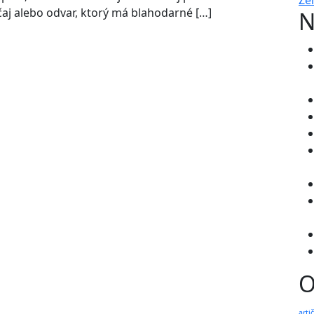
Ze
 čaj alebo odvar, ktorý má blahodarné […]
N
O
arti