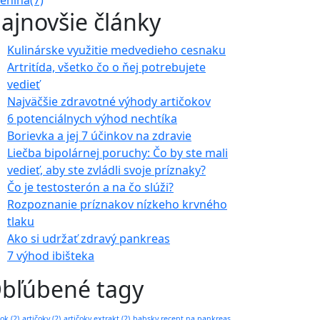
lenina
(7)
ajnovšie články
Kulinárske využitie medvedieho cesnaku
Artritída, všetko čo o ňej potrebujete
vedieť
Najväčšie zdravotné výhody artičokov
6 potenciálnych výhod nechtíka
Borievka a jej 7 účinkov na zdravie
Liečba bipolárnej poruchy: Čo by ste mali
vedieť, aby ste zvládli svoje príznaky?
Čo je testosterón a na čo slúži?
Rozpoznanie príznakov nízkeho krvného
tlaku
Ako si udržať zdravý pankreas
7 výhod ibišteka
bľúbené tagy
čok
(2)
artičoky
(2)
artičoky extrakt
(2)
babsky recept na pankreas