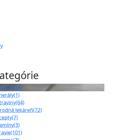
ky
ategórie
oroby
(16)
nerály
(1)
traviny
(64)
írodná lekáreň
(72)
cepty
(7)
tamíny
(3)
ravie
(101)