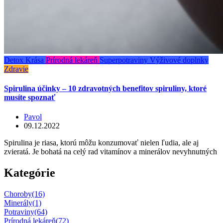
Detox
Krása
Prírodná lekáreň
Superpotraviny
Výživové doplnky
Zdravie
Spirulina účinky – 10 zdravotných benefitov spiruliny, ktoré
musíte spoznať
Pavol
09.12.2022
Spirulina je riasa, ktorú môžu konzumovať nielen ľudia, ale aj
zvieratá. Je bohatá na celý rad vitamínov a minerálov nevyhnutných
Kategórie
Choroby
(16)
Minerály
(1)
Potraviny
(64)
Prírodná lekáreň
(72)