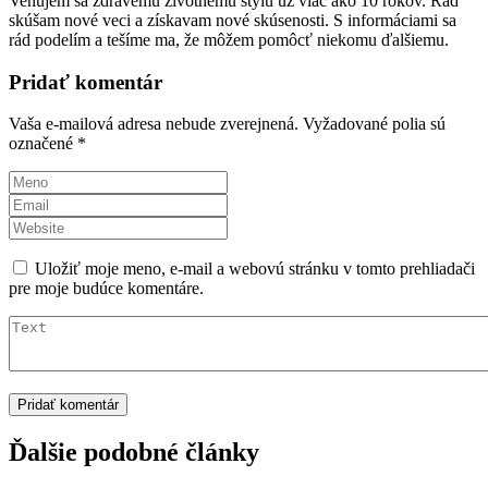
Venujem sa zdravému životnému štýlu už viac ako 10 rokov. Rád
skúšam nové veci a získavam nové skúsenosti. S informáciami sa
rád podelím a tešíme ma, že môžem pomôcť niekomu ďalšiemu.
Pridať komentár
Vaša e-mailová adresa nebude zverejnená.
Vyžadované polia sú
označené
*
Uložiť moje meno, e-mail a webovú stránku v tomto prehliadači
pre moje budúce komentáre.
Ďalšie podobné články