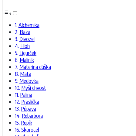
Alchemika
Baza
Divozel
Hloh
Ligurček
Maliník
Materina dúška
Mäta
Medovka
Myší chvost
Palina
Praslička
Púpava
Rebarbora
Repík
Skorocel