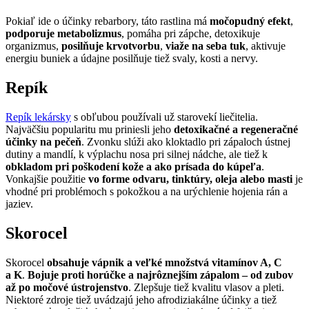
Pokiaľ ide o účinky rebarbory, táto rastlina má
močopudný efekt
,
podporuje metabolizmus
, pomáha pri zápche, detoxikuje
organizmus,
posilňuje krvotvorbu
,
viaže na seba tuk
, aktivuje
energiu buniek a údajne posilňuje tiež svaly, kosti a nervy.
Repík
Repík lekársky
s obľubou používali už starovekí liečitelia.
Najväčšiu popularitu mu priniesli jeho
detoxikačné a regeneračné
účinky na pečeň
. Zvonku slúži ako kloktadlo pri zápaloch ústnej
dutiny a mandlí, k výplachu nosa pri silnej nádche, ale tiež k
obkladom pri poškodení kože a ako prísada do kúpeľa
.
Vonkajšie použitie
vo forme odvaru, tinktúry, oleja alebo masti
je
vhodné pri problémoch s pokožkou a na urýchlenie hojenia rán a
jaziev.
Skorocel
Skorocel
obsahuje vápnik a veľké množstvá vitamínov A, C
a K
.
Bojuje proti horúčke a najrôznejším zápalom – od zubov
až po močové ústrojenstvo
. Zlepšuje tiež kvalitu vlasov a pleti.
Niektoré zdroje tiež uvádzajú jeho afrodiziakálne účinky a tiež