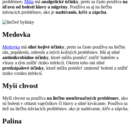
problémov.
Mäta
má
analgetické účinky
, preto sa často používa
na
úľavu od bolesti hlavy a migrény
. Používa sa aj na liečbu
tráviacich problémov, ako je
nadúvanie, kŕče a zápcha
.
Medovka
Medovka
má
silné hojivé účinky
, preto sa často používa na liečbu
rán, popálenín, odrenín a iných kožných problémov. Má aj silné
antimikrobiálne účinky
, ktoré môžu pomôcť zničiť baktérie a
vírusy a tým znížiť riziko infekcií. Okrem toho má silné
protizápalové účinky
, ktoré môžu pomôcť zmierniť bolesti a znížiť
riziko vzniku infekcií.
Myší chvost
Myší chvost sa používa
na liečbu menštruačných problémov
, ako
sú bolesti v oblasti vaječníkov či hlavy a silné krvácanie. Používa sa
tiež na liečbu tráviacich problémov, ako je nadúvanie, kŕče a zápcha.
Palina