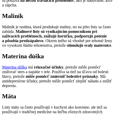
sa používa
na liečbu tráviacich problémov
, ako je nadúvanie, kŕče
a zápcha.
Maliník
Maliník je rastlina, ktorá produkuje maliny, no na jeho listy sa často
zabúda.
Malinové listy sú vynikajúcim pomocníkom pri
zažívacích problémoch, znižujú horúčku, podporujú potenie
a pôsobia protizápalovo
. Okrem iného sú vhodné pre tehotné ženy
vo vysokom štádiu tehotenstva, pretože
stimulujú svaly maternice
.
Materina dúška
Materina dúška
má
relaxačné účinky
, pretože môže pomôcť
znižovať stres a napätie v tele. Používa sa tiež na úľavu od bolesti
hlavy, pretože
môže pomôcť zmierniť bolestivé príznaky
. Má
antidepresívne účinky, pretože môže pomôcť zlepšiť náladu a znížiť
depresiu.
Mäta
Listy mäty sa často používajú v kuchyni ako korenine, ale tiež sa
používajú v tradičnej medicíne na liečbu rôznych zdravotných