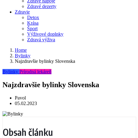
Zdravé nápoje
Zdravé dezerty
Zdravie
Detox
Krása
Šport
Výživové doplnky
Zdravá výživa
Home
Bylinky
Najzdravšie bylinky Slovenska
Bylinky
Prírodná lekáreň
Najzdravšie bylinky Slovenska
Pavol
05.02.2023
Obsah článku