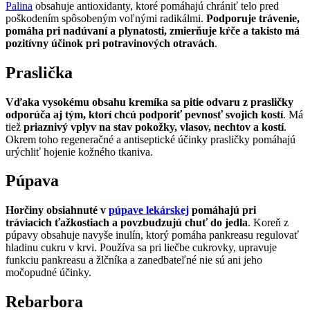
Palina
obsahuje antioxidanty, ktoré pomáhajú chrániť telo pred
poškodením spôsobeným voľnými radikálmi.
Podporuje trávenie,
pomáha pri nadúvaní a plynatosti, zmierňuje kŕče a takisto má
pozitívny účinok pri potravinových otravách
.
Praslička
Vďaka vysokému obsahu kremíka sa pitie odvaru z prasličky
odporúča aj tým, ktorí chcú podporiť pevnosť svojich kostí
. Má
tiež
priaznivý vplyv na stav pokožky, vlasov, nechtov a kostí
.
Okrem toho regeneračné a antiseptické účinky prasličky pomáhajú
urýchliť hojenie kožného tkaniva.
Púpava
Horčiny obsiahnuté v
púpave lekárskej
pomáhajú pri
tráviacich ťažkostiach a povzbudzujú chuť do jedla
. Koreň z
púpavy obsahuje navyše inulín, ktorý pomáha pankreasu regulovať
hladinu cukru v krvi. Používa sa pri liečbe cukrovky, upravuje
funkciu pankreasu a žlčníka a zanedbateľné nie sú ani jeho
močopudné účinky.
Rebarbora