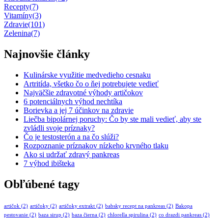
Recepty
(7)
Vitamíny
(3)
Zdravie
(101)
Zelenina
(7)
Najnovšie články
Kulinárske využitie medvedieho cesnaku
Artritída, všetko čo o ňej potrebujete vedieť
Najväčšie zdravotné výhody artičokov
6 potenciálnych výhod nechtíka
Borievka a jej 7 účinkov na zdravie
Liečba bipolárnej poruchy: Čo by ste mali vedieť, aby ste
zvládli svoje príznaky?
Čo je testosterón a na čo slúži?
Rozpoznanie príznakov nízkeho krvného tlaku
Ako si udržať zdravý pankreas
7 výhod ibišteka
Obľúbené tagy
artičok
(2)
artičoky
(2)
artičoky extrakt
(2)
babsky recept na pankreas
(2)
Bakopa
pestovanie
(2)
baza sirup
(2)
baza čierna
(2)
chlorella spirulina
(2)
co drazdi pankreas
(2)