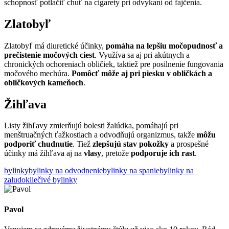
schopnosť potlačiť chuť na cigarety pri odvykaní od fajčenia.
Zlatobyľ
Zlatobyľ má diuretické účinky,
pomáha na lepšiu močopudnosť a
prečistenie močových ciest
. Využíva sa aj pri akútnych a
chronických ochoreniach obličiek, taktiež pre posilnenie fungovania
močového mechúra.
Pomôcť môže aj pri piesku v obličkách a
obličkových kameňoch
.
Žihľava
Listy žihľavy zmierňujú bolesti žalúdka, pomáhajú pri
menštruačných ťažkostiach a odvodňujú organizmus, takže
môžu
podporiť chudnutie
. Tiež
zlepšujú stav pokožky
a prospešné
účinky má žihľava aj na
vlasy
, pretože
podporuje ich rast
.
bylinky
bylinky na odvodnenie
bylinky na spanie
bylinky na
zaludok
liečivé bylinky
Pavol