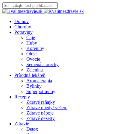
Domov
Choroby
Potraviny
Čaje
Huby
Koreniny
Oleje
Ovocie
Semená a orechy
Zelenina
Prírodná lekáreň
Aromaterapia
Bylinky
Superpotraviny
Recepty
Zdravé raňajky
Zdravé obedy/ večere
Zdravé nápoje
Zdravé dezerty
Zdravie
Detox