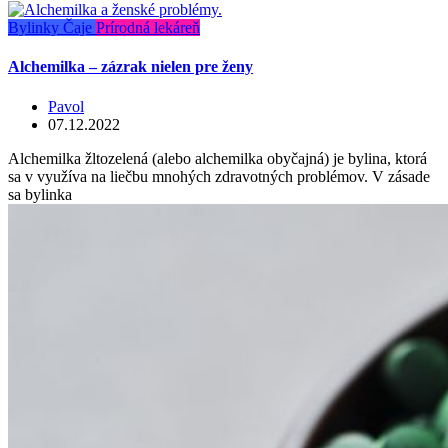
Bylinky
Čaje
Prírodná lekáreň
Alchemilka – zázrak nielen pre ženy
Pavol
07.12.2022
Alchemilka žltozelená (alebo alchemilka obyčajná) je bylina, ktorá
sa v využíva na liečbu mnohých zdravotných problémov. V zásade
sa bylinka