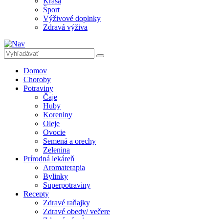
Krása
Šport
Výživové doplnky
Zdravá výživa
Domov
Choroby
Potraviny
Čaje
Huby
Koreniny
Oleje
Ovocie
Semená a orechy
Zelenina
Prírodná lekáreň
Aromaterapia
Bylinky
Superpotraviny
Recepty
Zdravé raňajky
Zdravé obedy/ večere