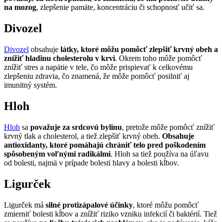
na mozog
, zlepšenie pamäte, koncentráciu či schopnosť učiť sa.
Divozel
Divozel
obsahuje
látky, ktoré môžu pomôcť zlepšiť krvný obeh a
znížiť hladinu cholesterolu v krvi
. Okrem toho môže pomôcť
znížiť stres a napätie v tele, čo môže prispievať k celkovému
zlepšeniu zdravia, čo znamená, že môže pomôcť posilniť aj
imunitný systém.
Hloh
Hloh
sa
považuje za srdcovú bylinu
, pretože môže pomôcť znížiť
krvný tlak a cholesterol, a tiež zlepšiť krvný obeh.
Obsahuje
antioxidanty, ktoré pomáhajú chrániť telo pred poškodením
spôsobeným voľnými radikálmi
. Hloh sa tiež používa na úľavu
od bolesti, najmä v prípade bolesti hlavy a bolesti kĺbov.
Ligurček
Ligurček má
silné protizápalové účinky
, ktoré môžu pomôcť
zmierniť bolesti kĺbov a znížiť riziko vzniku infekcií či baktérií. Tiež