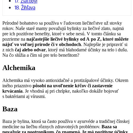
Zlatobyľ
Žihľava
Prírodné bohatstvo sa používa v ľudovom liečiteľstve už stovky
rokov. Naše staré mamy považujú bylinky za liečivé zlato, najmä
pre ich pozitívne benefity, ktoré v sebe nesú. V tomto článku sa
pozrieme na
najčastejšie liečivé bylinky od A po Z, ktoré môžete
nájsť vo voľnej prírode či v obchodoch
. Najlepšie je pripraviť si
z nich
čaj alebo odvar
, ktorý má blahodarné účinky na telo i dušu.
Na čo slúžia a čím sú pre telo benefitom?
Alchemika
Alchemika má vysoko antioxidačné a protizápalové účinky. Okrem
iného priaznivo
pôsobí na uvoľnenie kŕčov či zastavenie
krvácania
. Je vhodná aj pri chrípke, nakoľko dokáže bojovať
s baktériami aj vírusmi.
Baza
Baza je bylina, ktorá sa často používa v ayurvéde a tradičnej čínskej
medicíne na liečbu rôznych zdravotných problémov.
Baza sa
považuje za nootropikum, čo znamená, že má pozitívne účinky