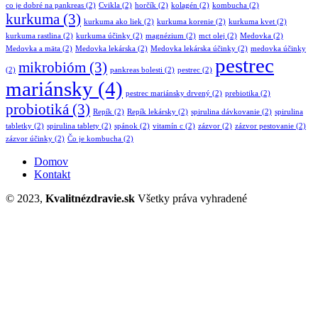
co je dobré na pankreas
(2)
Cvikla
(2)
horčík
(2)
kolagén
(2)
kombucha
(2)
kurkuma
(3)
kurkuma ako liek
(2)
kurkuma korenie
(2)
kurkuma kvet
(2)
kurkuma rastlina
(2)
kurkuma účinky
(2)
magnézium
(2)
mct olej
(2)
Medovka
(2)
Medovka a mäta
(2)
Medovka lekárska
(2)
Medovka lekárska účinky
(2)
medovka účinky
pestrec
mikrobióm
(3)
(2)
pankreas bolesti
(2)
pestrec
(2)
mariánsky
(4)
pestrec mariánsky drvený
(2)
prebiotika
(2)
probiotiká
(3)
Repík
(2)
Repík lekársky
(2)
spirulina dávkovanie
(2)
spirulina
tabletky
(2)
spirulina tablety
(2)
spánok
(2)
vitamín c
(2)
zázvor
(2)
zázvor pestovanie
(2)
zázvor účinky
(2)
Čo je kombucha
(2)
Domov
Kontakt
© 2023,
Kvalitnézdravie.sk
Všetky práva vyhradené