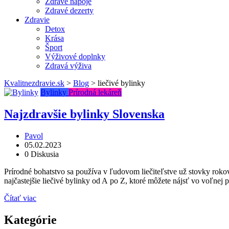
Zdravé nápoje
Zdravé dezerty
Zdravie
Detox
Krása
Šport
Výživové doplnky
Zdravá výživa
Kvalitnezdravie.sk
>
Blog
>
liečivé bylinky
Bylinky
Prírodná lekáreň
Najzdravšie bylinky Slovenska
Pavol
05.02.2023
0 Diskusia
Prírodné bohatstvo sa používa v ľudovom liečiteľstve už stovky rokov
najčastejšie liečivé bylinky od A po Z, ktoré môžete nájsť vo voľnej p
Čítať viac
Kategórie