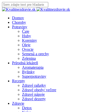
Domov
Choroby
Potraviny
Čaje
Huby
Koreniny
Oleje
Ovocie
Semená a orechy
Zelenina
Prírodná lekáreň
Aromaterapia
Bylinky
Superpotraviny
Recepty
Zdravé raňajky
Zdravé obedy/ večere
Zdravé nápoje
Zdravé dezerty
Zdravie
Detox