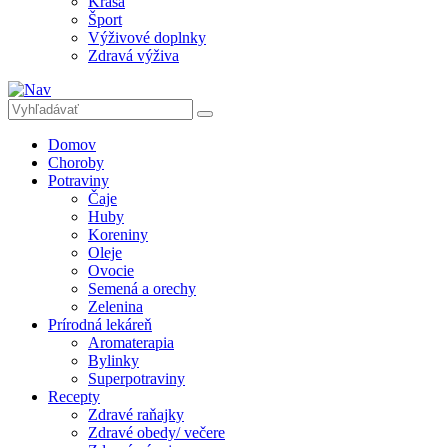
Krása
Šport
Výživové doplnky
Zdravá výživa
Domov
Choroby
Potraviny
Čaje
Huby
Koreniny
Oleje
Ovocie
Semená a orechy
Zelenina
Prírodná lekáreň
Aromaterapia
Bylinky
Superpotraviny
Recepty
Zdravé raňajky
Zdravé obedy/ večere