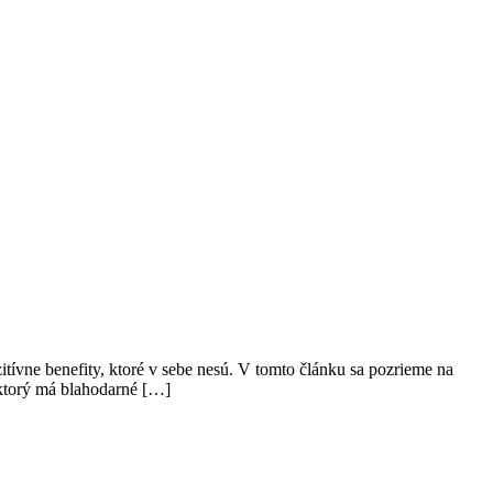
itívne benefity, ktoré v sebe nesú. V tomto článku sa pozrieme na
, ktorý má blahodarné […]