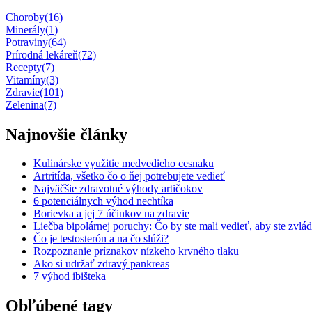
Choroby
(16)
Minerály
(1)
Potraviny
(64)
Prírodná lekáreň
(72)
Recepty
(7)
Vitamíny
(3)
Zdravie
(101)
Zelenina
(7)
Najnovšie články
Kulinárske využitie medvedieho cesnaku
Artritída, všetko čo o ňej potrebujete vedieť
Najväčšie zdravotné výhody artičokov
6 potenciálnych výhod nechtíka
Borievka a jej 7 účinkov na zdravie
Liečba bipolárnej poruchy: Čo by ste mali vedieť, aby ste zvlád
Čo je testosterón a na čo slúži?
Rozpoznanie príznakov nízkeho krvného tlaku
Ako si udržať zdravý pankreas
7 výhod ibišteka
Obľúbené tagy