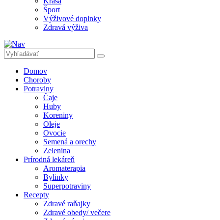
Krása
Šport
Výživové doplnky
Zdravá výživa
Domov
Choroby
Potraviny
Čaje
Huby
Koreniny
Oleje
Ovocie
Semená a orechy
Zelenina
Prírodná lekáreň
Aromaterapia
Bylinky
Superpotraviny
Recepty
Zdravé raňajky
Zdravé obedy/ večere