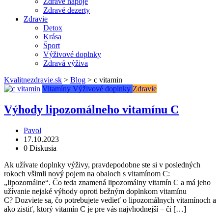
Zdravé nápoje
Zdravé dezerty
Zdravie
Detox
Krása
Šport
Výživové doplnky
Zdravá výživa
Kvalitnezdravie.sk
>
Blog
>
c vitamin
Vitamíny
Výživové doplnky
Zdravie
Výhody lipozomálneho vitamínu C
Pavol
17.10.2023
0 Diskusia
Ak užívate doplnky výživy, pravdepodobne ste si v posledných
rokoch všimli nový pojem na obaloch s vitamínom C:
„lipozomálne“. Čo teda znamená lipozomálny vitamín C a má jeho
užívanie nejaké výhody oproti bežným doplnkom vitamínu
C? Dozviete sa, čo potrebujete vedieť o lipozomálnych vitamínoch a
ako zistiť, ktorý vitamín C je pre vás najvhodnejší – či […]