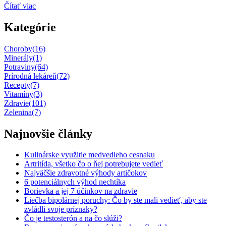
Čítať viac
Kategórie
Choroby
(16)
Minerály
(1)
Potraviny
(64)
Prírodná lekáreň
(72)
Recepty
(7)
Vitamíny
(3)
Zdravie
(101)
Zelenina
(7)
Najnovšie články
Kulinárske využitie medvedieho cesnaku
Artritída, všetko čo o ňej potrebujete vedieť
Najväčšie zdravotné výhody artičokov
6 potenciálnych výhod nechtíka
Borievka a jej 7 účinkov na zdravie
Liečba bipolárnej poruchy: Čo by ste mali vedieť, aby ste
zvládli svoje príznaky?
Čo je testosterón a na čo slúži?