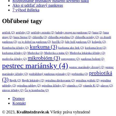
Rozpoznanie príznakov nízkeho krvného tlaku
Ako si udržať zdravý pankreas
7 výhod ibišteka
Obľúbené tagy
artičok
(2)
artičoky
(2)
artičoky extrakt
(2)
babsky recept na pankreas
(2)
baza
(2)
baza
sirup
(2)
baza čierna
(2)
chlorella
(2)
chlorella spirulina
(2)
chlorella ucinky
(2)
co drazdi
pankreas
(2)
co je dobré na pankreas
(2)
horčík
(2)
kde bolí pankreas
(2)
kolagén
(2)
kurkuma
(3)
Kombucha účinky
(2)
kurkuma ako liek
(2)
kurkuma kvet
(2)
kurkuma účinky
(2)
Medovka
(2)
Medovka a mäta
(2)
Medovka lekárska účinky
(2)
mikrobióm
(3)
medovka účinky
(2)
ostropestrec
(2)
pankreas bolesti
(2)
pestrec mariánsky
(4)
pestrec mariánsky drvený
(2)
pestrec
probiotiká
mariánsky účinky
(2)
podráždený pankreas príznaky
(2)
prebiotika
(2)
(3)
Repík
(2)
Repík lekársky
(2)
spirulina dávkovanie
(2)
spirulina prášok
(2)
spirulina
tabletky
(2)
spirulina tablety
(2)
spirulina účinky
(2)
vitamín c
(2)
vitamín K
(2)
zázvor
(2)
zázvor účinky
(2)
Čo je kombucha
(2)
Domov
Kontakt
© 2023,
Kvalitnézdravie.sk
Všetky práva vyhradené