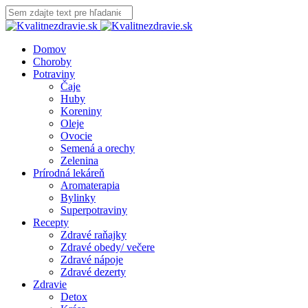
Domov
Choroby
Potraviny
Čaje
Huby
Koreniny
Oleje
Ovocie
Semená a orechy
Zelenina
Prírodná lekáreň
Aromaterapia
Bylinky
Superpotraviny
Recepty
Zdravé raňajky
Zdravé obedy/ večere
Zdravé nápoje
Zdravé dezerty
Zdravie
Detox