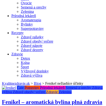
Ovocie
Semená a orechy
Zelenina
Prírodná lekáreň
Aromaterapia
Bylinky
Superpotraviny
Recepty
Zdravé raňajky
Zdravé obedy/ večere
Zdravé nápoje
Zdravé dezerty
Zdravie
Detox
Krása
Šport
Výživové doplnky
Zdravá výživa
Kvalitnezdravie.sk
>
Blog
>
Fenikel nežiadúce účinky
Čaje
Potraviny
Prírodná lekáreň
Semená a orechy
Zdravá
výživa
Zdravé obedy/ večere
Zdravie
Zelenina
Fenikel – aromatická bylina plná zdravia