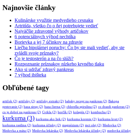
Najnovšie články
Kulinárske využitie medvedieho cesnaku
Artritída, všetko čo o ňej potrebujete vedieť
Najväčšie zdravotné výhody artičokov
6 potenciálnych výhod nechtíka
Borievka a jej 7 účinkov na zdravie
Liečba bipolárnej poruchy: Čo by ste mali vedieť, aby ste
zvládli svoje príznaky?
Čo je testosterón a na čo slúži?
Rozpoznanie príznakov nízkeho krvného tlaku
Ako si udržať zdravý pankreas
7 výhod ibišteka
Obľúbené tagy
artičok
(2)
artičoky
(2)
artičoky extrakt
(2)
babsky recept na pankreas
(2)
Bakopa
pestovanie
(2)
baza sirup
(2)
baza čierna
(2)
chlorella spirulina
(2)
co drazdi pankreas
(2)
co je dobré na pankreas
(2)
Cvikla
(2)
horčík
(2)
kolagén
(2)
kombucha
(2)
kurkuma
(3)
kurkuma ako liek
(2)
kurkuma korenie
(2)
kurkuma kvet
(2)
kurkuma rastlina
(2)
kurkuma účinky
(2)
magnézium
(2)
mct olej
(2)
Medovka
(2)
Medovka a mäta
(2)
Medovka lekárska
(2)
Medovka lekárska účinky
(2)
medovka účinky