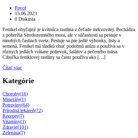
Pavol
15.06.2023
0 Diskusia
Fenikel obyčajný je kvitnúca rastlina z čeľade mrkvovitej. Pochádza
z pobrežia Stredozemného mora, ale v súčasnosti sa pestuje v
mnohých častiach sveta. Pestuje sa pre jedlé výhonky, listy a
semená. Fenikel má sladkú chuť podobnú anízu a používa sa v
rôznych jedlách vrátane polievok, šalátov a pečeného mäsa.
Cibuľka feniklovej rastliny sa často používa ako […]
Čítať viac
Kategórie
Choroby
(16)
Minerály
(1)
Potraviny
(64)
Prírodná lekáreň
(72)
Recepty
(7)
Vitamíny
(3)
Zdravie
(101)
Zelenina
(7)