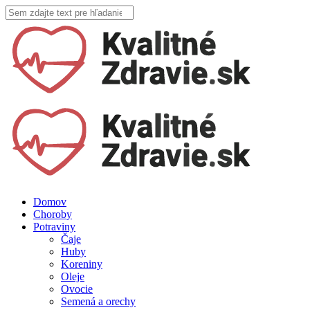
Domov
Choroby
Potraviny
Čaje
Huby
Koreniny
Oleje
Ovocie
Semená a orechy