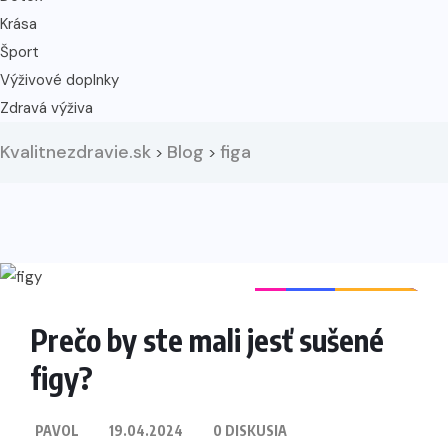
Krása
Šport
Výživové doplnky
Zdravá výživa
Kvalitnezdravie.sk
Blog
figa
>
>
PRÍRODNÁ LEKÁREŇ
ZDRAVÁ VÝŽIVA
POTRAVINY
ZDRAVIE
OVOCIE
Prečo by ste mali jesť sušené
figy?
PAVOL
19.04.2024
0 DISKUSIA