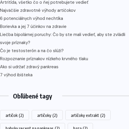
Artritída, všetko čo o ňej potrebujete vedieť
Najväčšie zdravotné výhody artičokov
6 potenciálnych výhod nechtíka
Borievka a jej 7 účinkov na zdravie
Liečba bipolárnej poruchy: Čo by ste mali vedieť, aby ste zvládli
svoje príznaky?
Čo je testosterón a na čo slúži?
Rozpoznanie príznakov nízkeho krvného tlaku
Ako si udržať zdravý pankreas
7 výhod ibišteka
Obľúbené tagy
artičok
(2)
artičoky
(2)
artičoky extrakt
(2)
babsky recept na pankreas
(2)
baza
(2)