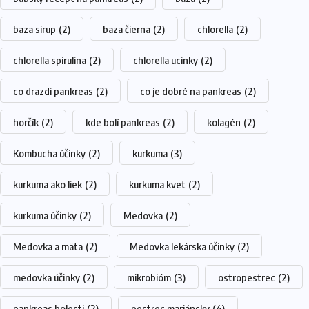
baza sirup
(2)
baza čierna
(2)
chlorella
(2)
chlorella spirulina
(2)
chlorella ucinky
(2)
co drazdi pankreas
(2)
co je dobré na pankreas
(2)
horčík
(2)
kde bolí pankreas
(2)
kolagén
(2)
Kombucha účinky
(2)
kurkuma
(3)
kurkuma ako liek
(2)
kurkuma kvet
(2)
kurkuma účinky
(2)
Medovka
(2)
Medovka a mäta
(2)
Medovka lekárska účinky
(2)
medovka účinky
(2)
mikrobióm
(3)
ostropestrec
(2)
pankreas bolesti
(2)
pestrec mariánsky
(4)