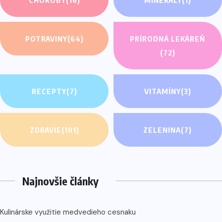
CHOROBY
(16)
MINERÁLY
(1)
POTRAVINY
(64)
PRÍRODNÁ LEKÁREŇ
(72)
RECEPTY
(7)
VITAMÍNY
(3)
ZDRAVIE
(101)
ZELENINA
(7)
Najnovšie články
Kulinárske využitie medvedieho cesnaku