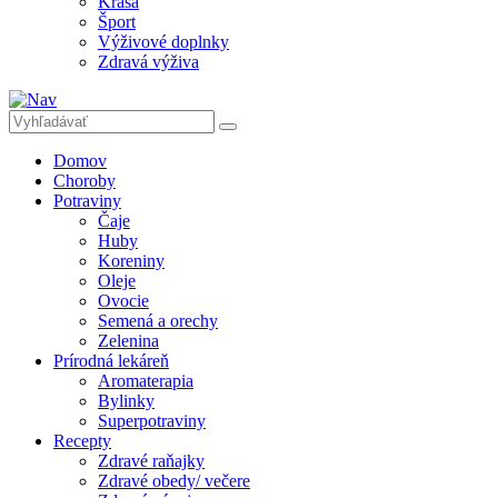
Krása
Šport
Výživové doplnky
Zdravá výživa
Domov
Choroby
Potraviny
Čaje
Huby
Koreniny
Oleje
Ovocie
Semená a orechy
Zelenina
Prírodná lekáreň
Aromaterapia
Bylinky
Superpotraviny
Recepty
Zdravé raňajky
Zdravé obedy/ večere