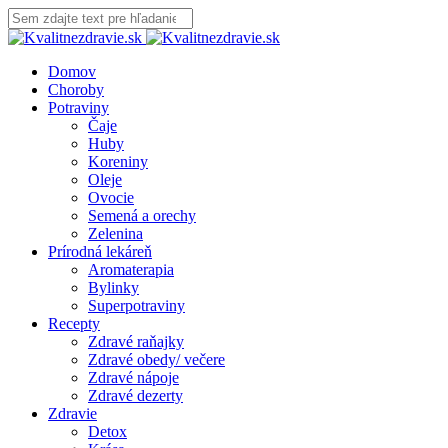
Domov
Choroby
Potraviny
Čaje
Huby
Koreniny
Oleje
Ovocie
Semená a orechy
Zelenina
Prírodná lekáreň
Aromaterapia
Bylinky
Superpotraviny
Recepty
Zdravé raňajky
Zdravé obedy/ večere
Zdravé nápoje
Zdravé dezerty
Zdravie
Detox