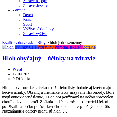
Zdravé nápoje
Zdravé dezerty
Zdravie
Detox
Krása
Šport
Výživové doplnky
Zdravá výživa
Kvalitnezdravie.sk
>
Blog
>
hloh jednosemenný
Bylinky
Čaje
Potraviny
Prírodná lekáreň
Zdravie
Hloh obyčajný – účinky na zdravie
Pavol
17.04.2023
0 Diskusia
Hloh je kvitnúci ker z čeľade ruží. Jeho listy, bobule aj kvety majú
liečivé účinky. Obsahujú chemické látky nazývané flavonoidy, ktoré
majú antioxidačné účinky. Hloh bol používaný na liečbu srdcových
chorôb už v 1. storočí. Začiatkom 19. storočia ho americkí lekári
používali na liečbu porúch krvného obehu a respiračných chorôb.
Najznámejšie odrody hlohu sú hloh […]