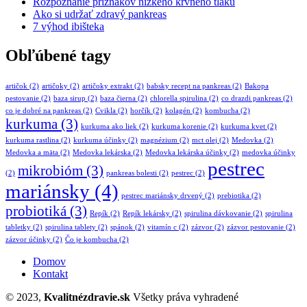
Rozpoznanie príznakov nízkeho krvného tlaku
Ako si udržať zdravý pankreas
7 výhod ibišteka
Obľúbené tagy
artičok
(2)
artičoky
(2)
artičoky extrakt
(2)
babsky recept na pankreas
(2)
Bakopa
pestovanie
(2)
baza sirup
(2)
baza čierna
(2)
chlorella spirulina
(2)
co drazdi pankreas
(2)
co je dobré na pankreas
(2)
Cvikla
(2)
horčík
(2)
kolagén
(2)
kombucha
(2)
kurkuma
(3)
kurkuma ako liek
(2)
kurkuma korenie
(2)
kurkuma kvet
(2)
kurkuma rastlina
(2)
kurkuma účinky
(2)
magnézium
(2)
mct olej
(2)
Medovka
(2)
Medovka a mäta
(2)
Medovka lekárska
(2)
Medovka lekárska účinky
(2)
medovka účinky
pestrec
mikrobióm
(3)
(2)
pankreas bolesti
(2)
pestrec
(2)
mariánsky
(4)
pestrec mariánsky drvený
(2)
prebiotika
(2)
probiotiká
(3)
Repík
(2)
Repík lekársky
(2)
spirulina dávkovanie
(2)
spirulina
tabletky
(2)
spirulina tablety
(2)
spánok
(2)
vitamín c
(2)
zázvor
(2)
zázvor pestovanie
(2)
zázvor účinky
(2)
Čo je kombucha
(2)
Domov
Kontakt
© 2023,
Kvalitnézdravie.sk
Všetky práva vyhradené