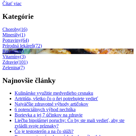
Čítať viac
Kategórie
Choroby
(16)
Minerály
(1)
Potraviny
(64)
Prírodná lekáreň
(72)
Recepty
(7)
Vitamíny
(3)
Zdravie
(101)
Zelenina
(7)
Najnovšie články
Kulinárske využitie medvedieho cesnaku
Artritída, všetko čo o ňej potrebujete vedieť
Najväčšie zdravotné výhody artičokov
6 potenciálnych výhod nechtíka
Borievka a jej 7 účinkov na zdravie
Liečba bipolárnej poruchy: Čo by ste mali vedieť, aby ste
zvládli svoje príznaky?
Čo je testosterón a na čo slúži?