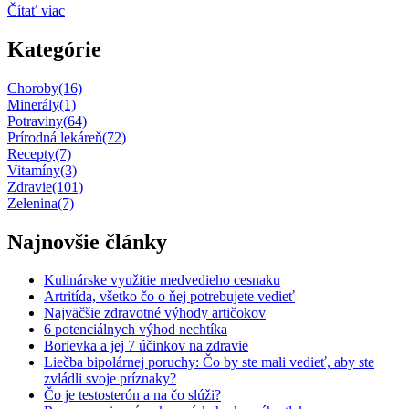
Čítať viac
Kategórie
Choroby
(16)
Minerály
(1)
Potraviny
(64)
Prírodná lekáreň
(72)
Recepty
(7)
Vitamíny
(3)
Zdravie
(101)
Zelenina
(7)
Najnovšie články
Kulinárske využitie medvedieho cesnaku
Artritída, všetko čo o ňej potrebujete vedieť
Najväčšie zdravotné výhody artičokov
6 potenciálnych výhod nechtíka
Borievka a jej 7 účinkov na zdravie
Liečba bipolárnej poruchy: Čo by ste mali vedieť, aby ste
zvládli svoje príznaky?
Čo je testosterón a na čo slúži?