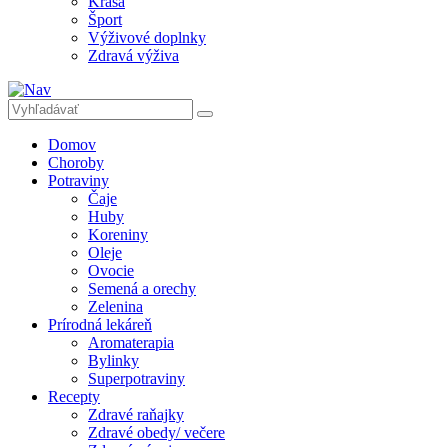
Krása
Šport
Výživové doplnky
Zdravá výživa
Domov
Choroby
Potraviny
Čaje
Huby
Koreniny
Oleje
Ovocie
Semená a orechy
Zelenina
Prírodná lekáreň
Aromaterapia
Bylinky
Superpotraviny
Recepty
Zdravé raňajky
Zdravé obedy/ večere