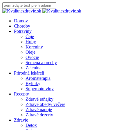
Domov
Choroby
Potraviny
Čaje
Huby
Koreniny
Oleje
Ovocie
Semená a orechy
Zelenina
Prírodná lekáreň
Aromaterapia
Bylinky
Superpotraviny
Recepty
Zdravé raňajky
Zdravé obedy/ večere
Zdravé nápoje
Zdravé dezerty
Zdravie
Detox