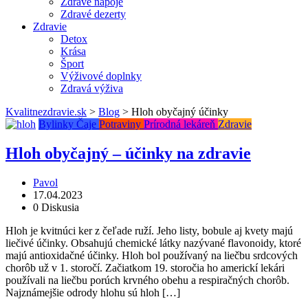
Zdravé nápoje
Zdravé dezerty
Zdravie
Detox
Krása
Šport
Výživové doplnky
Zdravá výživa
Kvalitnezdravie.sk
>
Blog
>
Hloh obyčajný účinky
Bylinky
Čaje
Potraviny
Prírodná lekáreň
Zdravie
Hloh obyčajný – účinky na zdravie
Pavol
17.04.2023
0 Diskusia
Hloh je kvitnúci ker z čeľade ruží. Jeho listy, bobule aj kvety majú
liečivé účinky. Obsahujú chemické látky nazývané flavonoidy, ktoré
majú antioxidačné účinky. Hloh bol používaný na liečbu srdcových
chorôb už v 1. storočí. Začiatkom 19. storočia ho americkí lekári
používali na liečbu porúch krvného obehu a respiračných chorôb.
Najznámejšie odrody hlohu sú hloh […]