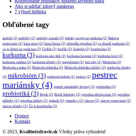
Rozpoznanie príznakov nízkeho krvného tlaku
Ako si udržať zdravý pankreas
7 výhod ibišteka
Obľúbené tagy
artičok
(2)
artičoky
(2)
artičoky extrakt
(2)
babsky recept na pankreas
(2)
Bakopa
pestovanie
(2)
baza sirup
(2)
baza čierna
(2)
chlorella spirulina
(2)
co drazdi pankreas
(2)
co je dobré na pankreas
(2)
Cvikla
(2)
horčík
(2)
kolagén
(2)
kombucha
(2)
kurkuma
(3)
kurkuma ako liek
(2)
kurkuma korenie
(2)
kurkuma kvet
(2)
kurkuma rastlina
(2)
kurkuma účinky
(2)
magnézium
(2)
mct olej
(2)
Medovka
(2)
Medovka a mäta
(2)
Medovka lekárska
(2)
Medovka lekárska účinky
(2)
medovka účinky
pestrec
mikrobióm
(3)
(2)
pankreas bolesti
(2)
pestrec
(2)
mariánsky
(4)
pestrec mariánsky drvený
(2)
prebiotika
(2)
probiotiká
(3)
Repík
(2)
Repík lekársky
(2)
spirulina dávkovanie
(2)
spirulina
tabletky
(2)
spirulina tablety
(2)
spánok
(2)
vitamín c
(2)
zázvor
(2)
zázvor pestovanie
(2)
zázvor účinky
(2)
Čo je kombucha
(2)
Domov
Kontakt
© 2023,
Kvalitnézdravie.sk
Všetky práva vyhradené