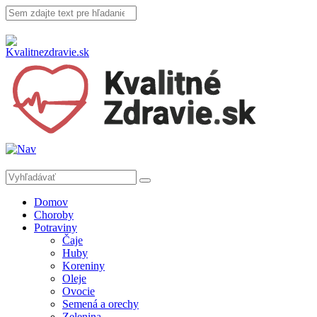
Domov
Choroby
Potraviny
Čaje
Huby
Koreniny
Oleje
Ovocie
Semená a orechy
Zelenina