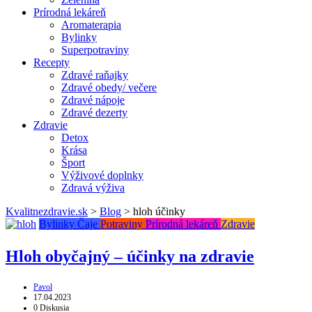
Prírodná lekáreň
Aromaterapia
Bylinky
Superpotraviny
Recepty
Zdravé raňajky
Zdravé obedy/ večere
Zdravé nápoje
Zdravé dezerty
Zdravie
Detox
Krása
Šport
Výživové doplnky
Zdravá výživa
Kvalitnezdravie.sk
>
Blog
>
hloh účinky
Bylinky
Čaje
Potraviny
Prírodná lekáreň
Zdravie
Hloh obyčajný – účinky na zdravie
Pavol
17.04.2023
0 Diskusia