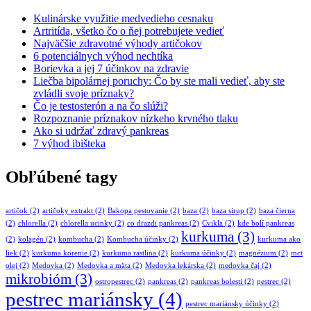
Kulinárske využitie medvedieho cesnaku
Artritída, všetko čo o ňej potrebujete vedieť
Najväčšie zdravotné výhody artičokov
6 potenciálnych výhod nechtíka
Borievka a jej 7 účinkov na zdravie
Liečba bipolárnej poruchy: Čo by ste mali vedieť, aby ste
zvládli svoje príznaky?
Čo je testosterón a na čo slúži?
Rozpoznanie príznakov nízkeho krvného tlaku
Ako si udržať zdravý pankreas
7 výhod ibišteka
Obľúbené tagy
artičok
(2)
artičoky extrakt
(2)
Bakopa pestovanie
(2)
baza
(2)
baza sirup
(2)
baza čierna
(2)
chlorella
(2)
chlorella ucinky
(2)
co drazdi pankreas
(2)
Cvikla
(2)
kde bolí pankreas
kurkuma
(3)
(2)
kolagén
(2)
kombucha
(2)
Kombucha účinky
(2)
kurkuma ako
liek
(2)
kurkuma korenie
(2)
kurkuma rastlina
(2)
kurkuma účinky
(2)
magnézium
(2)
mct
olej
(2)
Medovka
(2)
Medovka a mäta
(2)
Medovka lekárska
(2)
medovka čaj
(2)
mikrobióm
(3)
ostropestrec
(2)
pankreas
(2)
pankreas bolesti
(2)
pestrec
(2)
pestrec mariánsky
(4)
pestrec mariánsky účinky
(2)