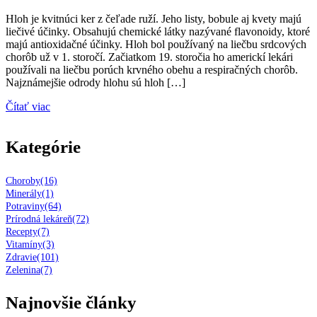
Hloh je kvitnúci ker z čeľade ruží. Jeho listy, bobule aj kvety majú
liečivé účinky. Obsahujú chemické látky nazývané flavonoidy, ktoré
majú antioxidačné účinky. Hloh bol používaný na liečbu srdcových
chorôb už v 1. storočí. Začiatkom 19. storočia ho americkí lekári
používali na liečbu porúch krvného obehu a respiračných chorôb.
Najznámejšie odrody hlohu sú hloh […]
Čítať viac
Kategórie
Choroby
(16)
Minerály
(1)
Potraviny
(64)
Prírodná lekáreň
(72)
Recepty
(7)
Vitamíny
(3)
Zdravie
(101)
Zelenina
(7)
Najnovšie články