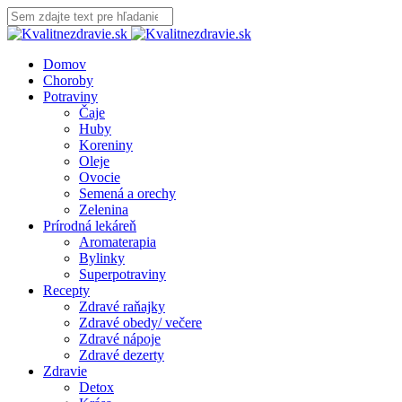
Domov
Choroby
Potraviny
Čaje
Huby
Koreniny
Oleje
Ovocie
Semená a orechy
Zelenina
Prírodná lekáreň
Aromaterapia
Bylinky
Superpotraviny
Recepty
Zdravé raňajky
Zdravé obedy/ večere
Zdravé nápoje
Zdravé dezerty
Zdravie
Detox