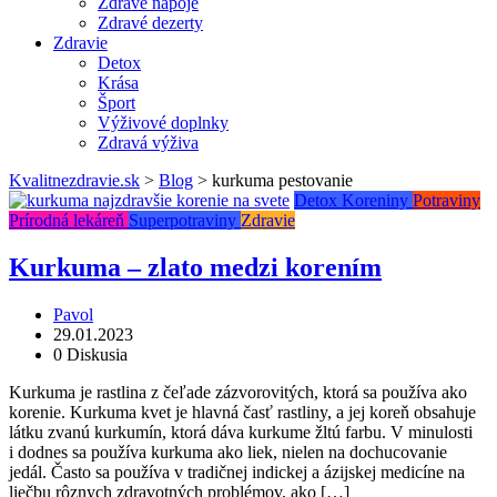
Zdravé nápoje
Zdravé dezerty
Zdravie
Detox
Krása
Šport
Výživové doplnky
Zdravá výživa
Kvalitnezdravie.sk
>
Blog
>
kurkuma pestovanie
Detox
Koreniny
Potraviny
Prírodná lekáreň
Superpotraviny
Zdravie
Kurkuma – zlato medzi korením
Pavol
29.01.2023
0 Diskusia
Kurkuma je rastlina z čeľade zázvorovitých, ktorá sa používa ako
korenie. Kurkuma kvet je hlavná časť rastliny, a jej koreň obsahuje
látku zvanú kurkumín, ktorá dáva kurkume žltú farbu. V minulosti
i dodnes sa používa kurkuma ako liek, nielen na dochucovanie
jedál. Často sa používa v tradičnej indickej a ázijskej medicíne na
liečbu rôznych zdravotných problémov, ako […]