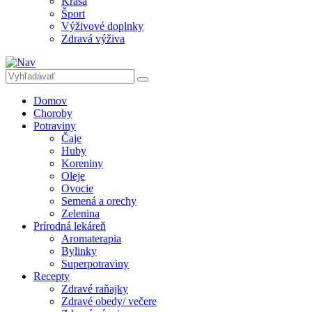
Krása
Šport
Výživové doplnky
Zdravá výživa
Domov
Choroby
Potraviny
Čaje
Huby
Koreniny
Oleje
Ovocie
Semená a orechy
Zelenina
Prírodná lekáreň
Aromaterapia
Bylinky
Superpotraviny
Recepty
Zdravé raňajky
Zdravé obedy/ večere