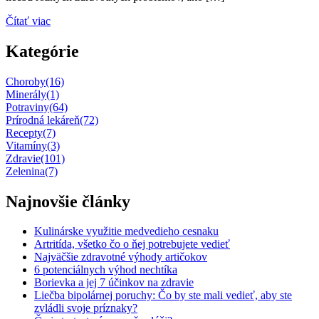
Čítať viac
Kategórie
Choroby
(16)
Minerály
(1)
Potraviny
(64)
Prírodná lekáreň
(72)
Recepty
(7)
Vitamíny
(3)
Zdravie
(101)
Zelenina
(7)
Najnovšie články
Kulinárske využitie medvedieho cesnaku
Artritída, všetko čo o ňej potrebujete vedieť
Najväčšie zdravotné výhody artičokov
6 potenciálnych výhod nechtíka
Borievka a jej 7 účinkov na zdravie
Liečba bipolárnej poruchy: Čo by ste mali vedieť, aby ste
zvládli svoje príznaky?