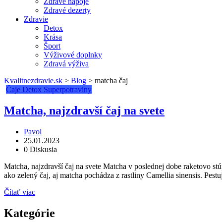
Zdravé nápoje
Zdravé dezerty
Zdravie
Detox
Krása
Šport
Výživové doplnky
Zdravá výživa
Kvalitnezdravie.sk
>
Blog
>
matcha čaj
Čaje
Detox
Superpotraviny
Matcha, najzdravší čaj na svete
Pavol
25.01.2023
0 Diskusia
Matcha, najzdravší čaj na svete Matcha v poslednej dobe raketovo stú
ako zelený čaj, aj matcha pochádza z rastliny Camellia sinensis. Pest
Čítať viac
Kategórie