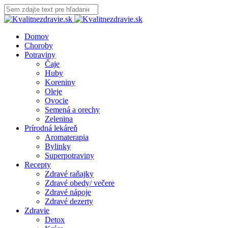
Domov
Choroby
Potraviny
Čaje
Huby
Koreniny
Oleje
Ovocie
Semená a orechy
Zelenina
Prírodná lekáreň
Aromaterapia
Bylinky
Superpotraviny
Recepty
Zdravé raňajky
Zdravé obedy/ večere
Zdravé nápoje
Zdravé dezerty
Zdravie
Detox