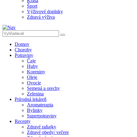
Krása
Šport
Výživové doplnky
Zdravá výživa
Domov
Choroby
Potraviny
Čaje
Huby
Koreniny
Oleje
Ovocie
Semená a orechy
Zelenina
Prírodná lekáreň
Aromaterapia
Bylinky
Superpotraviny
Recepty
Zdravé raňajky
Zdravé obedy/ večere