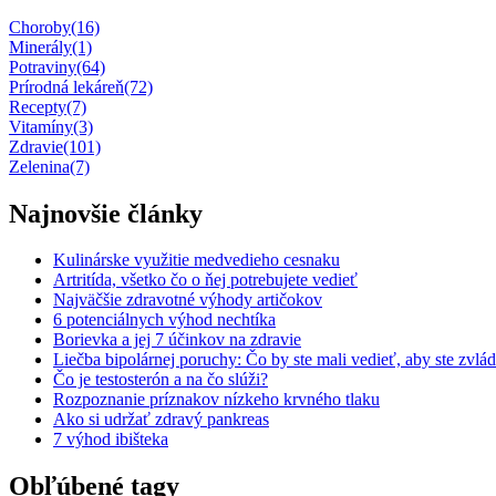
Choroby
(16)
Minerály
(1)
Potraviny
(64)
Prírodná lekáreň
(72)
Recepty
(7)
Vitamíny
(3)
Zdravie
(101)
Zelenina
(7)
Najnovšie články
Kulinárske využitie medvedieho cesnaku
Artritída, všetko čo o ňej potrebujete vedieť
Najväčšie zdravotné výhody artičokov
6 potenciálnych výhod nechtíka
Borievka a jej 7 účinkov na zdravie
Liečba bipolárnej poruchy: Čo by ste mali vedieť, aby ste zvlád
Čo je testosterón a na čo slúži?
Rozpoznanie príznakov nízkeho krvného tlaku
Ako si udržať zdravý pankreas
7 výhod ibišteka
Obľúbené tagy