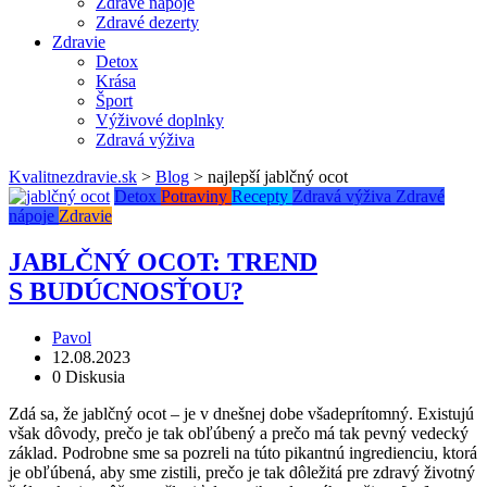
Zdravé nápoje
Zdravé dezerty
Zdravie
Detox
Krása
Šport
Výživové doplnky
Zdravá výživa
Kvalitnezdravie.sk
>
Blog
>
najlepší jablčný ocot
Detox
Potraviny
Recepty
Zdravá výživa
Zdravé
nápoje
Zdravie
JABLČNÝ OCOT: TREND
S BUDÚCNOSŤOU?
Pavol
12.08.2023
0 Diskusia
Zdá sa, že jablčný ocot – je v dnešnej dobe všadeprítomný. Existujú
však dôvody, prečo je tak obľúbený a prečo má tak pevný vedecký
základ. Podrobne sme sa pozreli na túto pikantnú ingredienciu, ktorá
je obľúbená, aby sme zistili, prečo je tak dôležitá pre zdravý životný