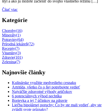
štýl a ako ju môžete začleniť do svojho vlastného režimu […]
Čítať viac
Kategórie
Choroby
(16)
Minerály
(1)
Potraviny
(64)
Prírodná lekáreň
(72)
Recepty
(7)
Vitamíny
(3)
Zdravie
(101)
Zelenina
(7)
Najnovšie články
Kulinárske využitie medvedieho cesnaku
Artritída, všetko čo o ňej potrebujete vedieť
Najväčšie zdravotné výhody artičokov
6 potenciálnych výhod nechtíka
Borievka a jej 7 účinkov na zdravie
Liečba bipolárnej poruchy: Čo by ste mali vedieť, aby ste
zvládli svoje príznaky?