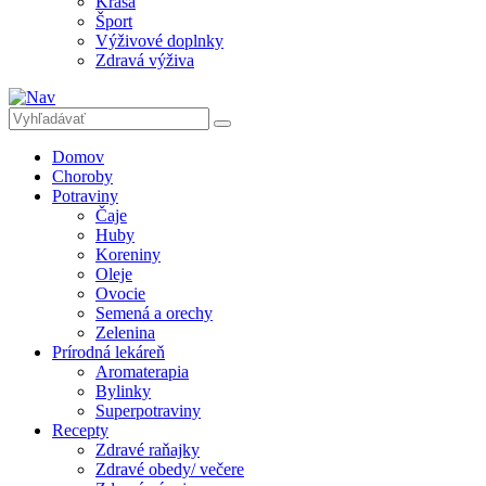
Krása
Šport
Výživové doplnky
Zdravá výživa
Domov
Choroby
Potraviny
Čaje
Huby
Koreniny
Oleje
Ovocie
Semená a orechy
Zelenina
Prírodná lekáreň
Aromaterapia
Bylinky
Superpotraviny
Recepty
Zdravé raňajky
Zdravé obedy/ večere