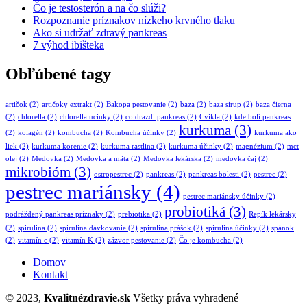
Čo je testosterón a na čo slúži?
Rozpoznanie príznakov nízkeho krvného tlaku
Ako si udržať zdravý pankreas
7 výhod ibišteka
Obľúbené tagy
artičok
(2)
artičoky extrakt
(2)
Bakopa pestovanie
(2)
baza
(2)
baza sirup
(2)
baza čierna
(2)
chlorella
(2)
chlorella ucinky
(2)
co drazdi pankreas
(2)
Cvikla
(2)
kde bolí pankreas
kurkuma
(3)
(2)
kolagén
(2)
kombucha
(2)
Kombucha účinky
(2)
kurkuma ako
liek
(2)
kurkuma korenie
(2)
kurkuma rastlina
(2)
kurkuma účinky
(2)
magnézium
(2)
mct
olej
(2)
Medovka
(2)
Medovka a mäta
(2)
Medovka lekárska
(2)
medovka čaj
(2)
mikrobióm
(3)
ostropestrec
(2)
pankreas
(2)
pankreas bolesti
(2)
pestrec
(2)
pestrec mariánsky
(4)
pestrec mariánsky účinky
(2)
probiotiká
(3)
podráždený pankreas príznaky
(2)
prebiotika
(2)
Repík lekársky
(2)
spirulina
(2)
spirulina dávkovanie
(2)
spirulina prášok
(2)
spirulina účinky
(2)
spánok
(2)
vitamín c
(2)
vitamín K
(2)
zázvor pestovanie
(2)
Čo je kombucha
(2)
Domov
Kontakt
© 2023,
Kvalitnézdravie.sk
Všetky práva vyhradené