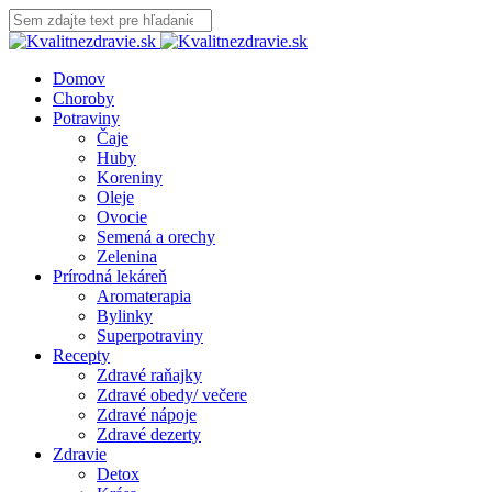
Domov
Choroby
Potraviny
Čaje
Huby
Koreniny
Oleje
Ovocie
Semená a orechy
Zelenina
Prírodná lekáreň
Aromaterapia
Bylinky
Superpotraviny
Recepty
Zdravé raňajky
Zdravé obedy/ večere
Zdravé nápoje
Zdravé dezerty
Zdravie
Detox