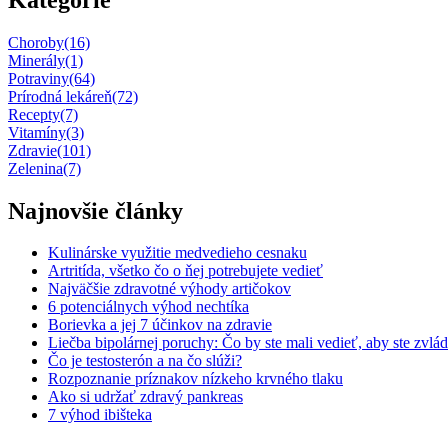
Choroby
(16)
Minerály
(1)
Potraviny
(64)
Prírodná lekáreň
(72)
Recepty
(7)
Vitamíny
(3)
Zdravie
(101)
Zelenina
(7)
Najnovšie články
Kulinárske využitie medvedieho cesnaku
Artritída, všetko čo o ňej potrebujete vedieť
Najväčšie zdravotné výhody artičokov
6 potenciálnych výhod nechtíka
Borievka a jej 7 účinkov na zdravie
Liečba bipolárnej poruchy: Čo by ste mali vedieť, aby ste zvlád
Čo je testosterón a na čo slúži?
Rozpoznanie príznakov nízkeho krvného tlaku
Ako si udržať zdravý pankreas
7 výhod ibišteka