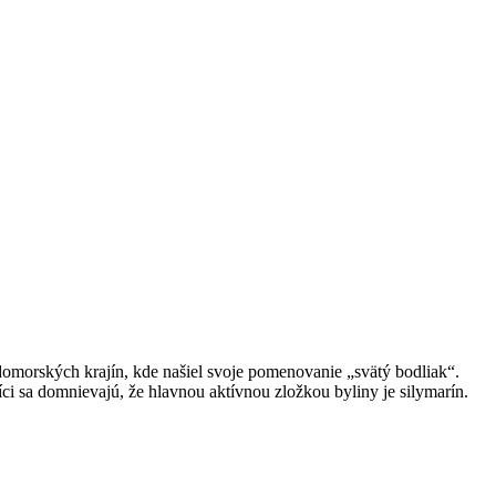
domorských krajín, kde našiel svoje pomenovanie „svätý bodliak“.
ci sa domnievajú, že hlavnou aktívnou zložkou byliny je silymarín.