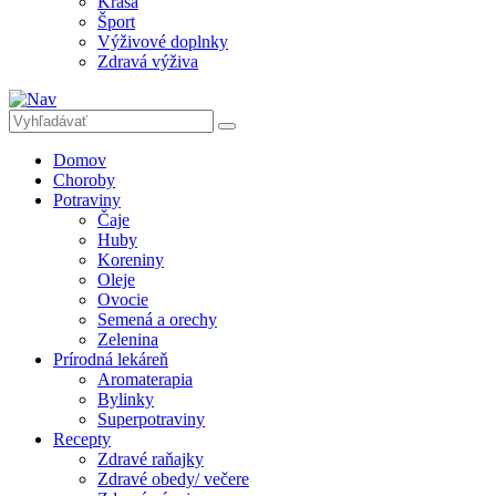
Krása
Šport
Výživové doplnky
Zdravá výživa
Domov
Choroby
Potraviny
Čaje
Huby
Koreniny
Oleje
Ovocie
Semená a orechy
Zelenina
Prírodná lekáreň
Aromaterapia
Bylinky
Superpotraviny
Recepty
Zdravé raňajky
Zdravé obedy/ večere