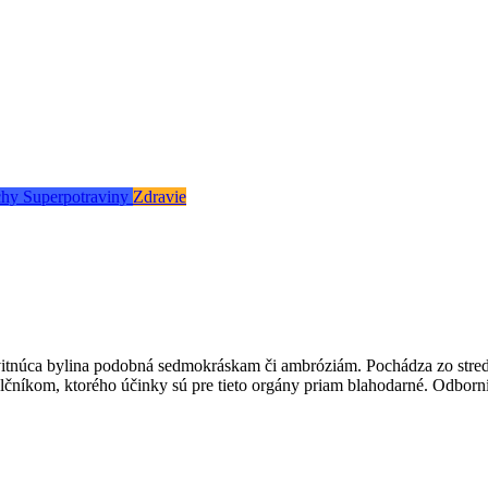
chy
Superpotraviny
Zdravie
 kvitnúca bylina podobná sedmokráskam či ambróziám. Pochádza zo stre
žlčníkom, ktorého účinky sú pre tieto orgány priam blahodarné. Odborní