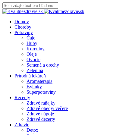
Domov
Choroby
Potraviny
Čaje
Huby
Koreniny
Oleje
Ovocie
Semená a orechy
Zelenina
Prírodná lekáreň
Aromaterapia
Bylinky
Superpotraviny
Recepty
Zdravé raňajky
Zdravé obedy/ večere
Zdravé nápoje
Zdravé dezerty
Zdravie
Detox