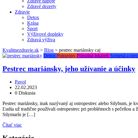
Zdravé nápoje
Zdravé dezerty
Zdravie
Detox
Krása
Šport
Výživové doplnky
Zdravá výživa
Kvalitnezdravie.sk
>
Blog
>
pestrec mariánsky caj
Detox
Potraviny
Prírodná lekáreň
Semená a ore
Pestrec mariánsky, jeho užívanie a účinky
Pavol
22.02.2023
0 Diskusia
Pestrec mariánsky, inak nazývaný aj ostropestrec alebo Silybum, je
Ľudia už tradične používali ostropestrec pri problémoch s pečeňou a 
Silymarín je […]
Čítať viac
Kategórie