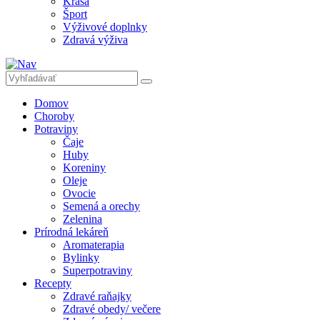
Krása
Šport
Výživové doplnky
Zdravá výživa
Domov
Choroby
Potraviny
Čaje
Huby
Koreniny
Oleje
Ovocie
Semená a orechy
Zelenina
Prírodná lekáreň
Aromaterapia
Bylinky
Superpotraviny
Recepty
Zdravé raňajky
Zdravé obedy/ večere