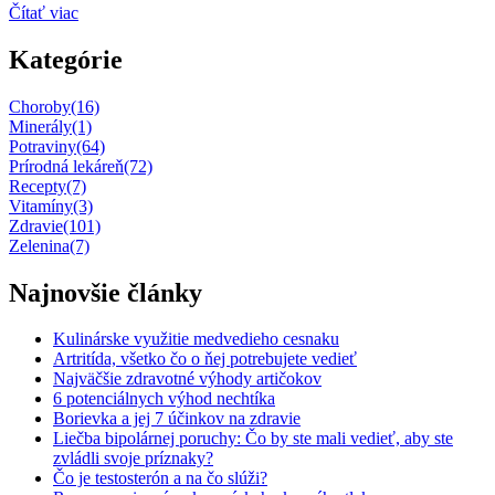
Čítať viac
Kategórie
Choroby
(16)
Minerály
(1)
Potraviny
(64)
Prírodná lekáreň
(72)
Recepty
(7)
Vitamíny
(3)
Zdravie
(101)
Zelenina
(7)
Najnovšie články
Kulinárske využitie medvedieho cesnaku
Artritída, všetko čo o ňej potrebujete vedieť
Najväčšie zdravotné výhody artičokov
6 potenciálnych výhod nechtíka
Borievka a jej 7 účinkov na zdravie
Liečba bipolárnej poruchy: Čo by ste mali vedieť, aby ste
zvládli svoje príznaky?
Čo je testosterón a na čo slúži?