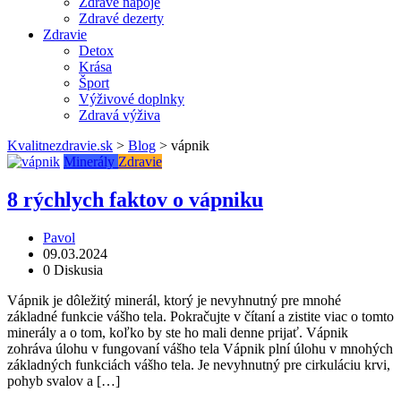
Zdravé nápoje
Zdravé dezerty
Zdravie
Detox
Krása
Šport
Výživové doplnky
Zdravá výživa
Kvalitnezdravie.sk
>
Blog
>
vápnik
Minerály
Zdravie
8 rýchlych faktov o vápniku
Pavol
09.03.2024
0 Diskusia
Vápnik je dôležitý minerál, ktorý je nevyhnutný pre mnohé
základné funkcie vášho tela. Pokračujte v čítaní a zistite viac o tomto
minerály a o tom, koľko by ste ho mali denne prijať. Vápnik
zohráva úlohu v fungovaní vášho tela Vápnik plní úlohu v mnohých
základných funkciách vášho tela. Je nevyhnutný pre cirkuláciu krvi,
pohyb svalov a […]