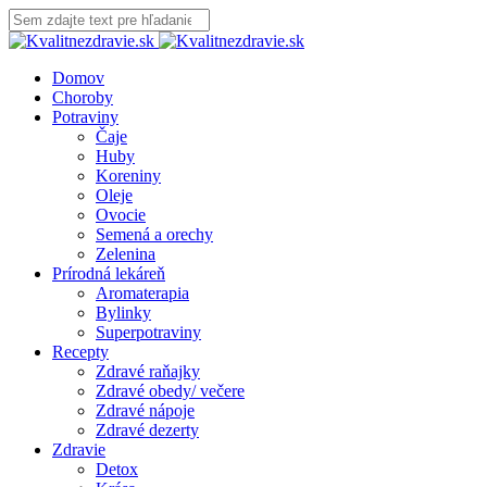
Domov
Choroby
Potraviny
Čaje
Huby
Koreniny
Oleje
Ovocie
Semená a orechy
Zelenina
Prírodná lekáreň
Aromaterapia
Bylinky
Superpotraviny
Recepty
Zdravé raňajky
Zdravé obedy/ večere
Zdravé nápoje
Zdravé dezerty
Zdravie
Detox