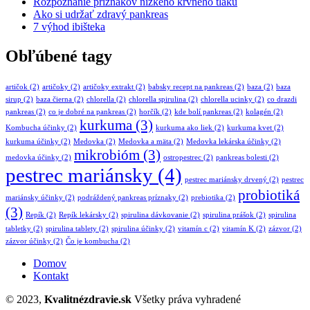
Rozpoznanie príznakov nízkeho krvného tlaku
Ako si udržať zdravý pankreas
7 výhod ibišteka
Obľúbené tagy
artičok
(2)
artičoky
(2)
artičoky extrakt
(2)
babsky recept na pankreas
(2)
baza
(2)
baza
sirup
(2)
baza čierna
(2)
chlorella
(2)
chlorella spirulina
(2)
chlorella ucinky
(2)
co drazdi
pankreas
(2)
co je dobré na pankreas
(2)
horčík
(2)
kde bolí pankreas
(2)
kolagén
(2)
kurkuma
(3)
Kombucha účinky
(2)
kurkuma ako liek
(2)
kurkuma kvet
(2)
kurkuma účinky
(2)
Medovka
(2)
Medovka a mäta
(2)
Medovka lekárska účinky
(2)
mikrobióm
(3)
medovka účinky
(2)
ostropestrec
(2)
pankreas bolesti
(2)
pestrec mariánsky
(4)
pestrec mariánsky drvený
(2)
pestrec
probiotiká
mariánsky účinky
(2)
podráždený pankreas príznaky
(2)
prebiotika
(2)
(3)
Repík
(2)
Repík lekársky
(2)
spirulina dávkovanie
(2)
spirulina prášok
(2)
spirulina
tabletky
(2)
spirulina tablety
(2)
spirulina účinky
(2)
vitamín c
(2)
vitamín K
(2)
zázvor
(2)
zázvor účinky
(2)
Čo je kombucha
(2)
Domov
Kontakt
© 2023,
Kvalitnézdravie.sk
Všetky práva vyhradené