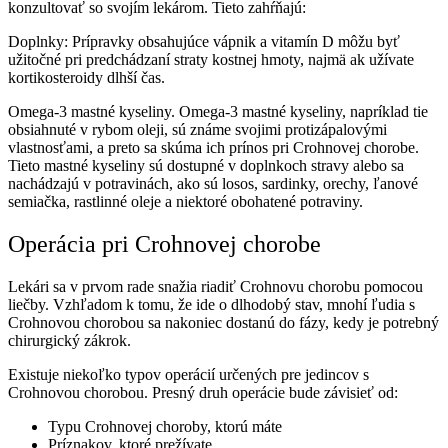
konzultovať so svojím lekárom. Tieto zahŕňajú:
Doplnky: Prípravky obsahujúce vápnik a vitamín D môžu byť
užitočné pri predchádzaní straty kostnej hmoty, najmä ak užívate
kortikosteroidy dlhší čas.
Omega-3 mastné kyseliny. Omega-3 mastné kyseliny, napríklad tie
obsiahnuté v rybom oleji, sú známe svojimi protizápalovými
vlastnosťami, a preto sa skúma ich prínos pri Crohnovej chorobe.
Tieto mastné kyseliny sú dostupné v doplnkoch stravy alebo sa
nachádzajú v potravinách, ako sú losos, sardinky, orechy, ľanové
semiačka, rastlinné oleje a niektoré obohatené potraviny.
Operácia pri Crohnovej chorobe
Lekári sa v prvom rade snažia riadiť Crohnovu chorobu pomocou
liečby. Vzhľadom k tomu, že ide o dlhodobý stav, mnohí ľudia s
Crohnovou chorobou sa nakoniec dostanú do fázy, kedy je potrebný
chirurgický zákrok.
Existuje niekoľko typov operácií určených pre jedincov s
Crohnovou chorobou. Presný druh operácie bude závisieť od:
Typu Crohnovej choroby, ktorú máte
Príznakov, ktoré prežívate