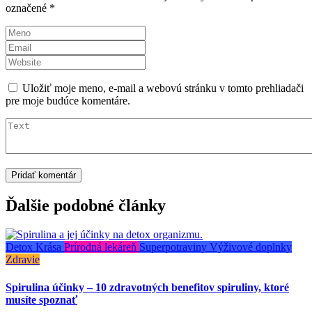
označené
*
Uložiť moje meno, e-mail a webovú stránku v tomto prehliadači
pre moje budúce komentáre.
Ďalšie podobné články
Detox
Krása
Prírodná lekáreň
Superpotraviny
Výživové doplnky
Zdravie
Spirulina účinky – 10 zdravotných benefitov spiruliny, ktoré
musíte spoznať