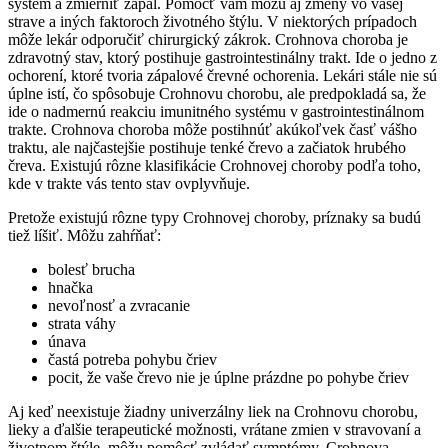
systém a zmierniť zápal. Pomôcť vám môžu aj zmeny vo vašej
strave a iných faktoroch životného štýlu. V niektorých prípadoch
môže lekár odporučiť chirurgický zákrok. Crohnova choroba je
zdravotný stav, ktorý postihuje gastrointestinálny trakt. Ide o jedno z
ochorení, ktoré tvoria zápalové črevné ochorenia. Lekári stále nie sú
úplne istí, čo spôsobuje Crohnovu chorobu, ale predpokladá sa, že
ide o nadmernú reakciu imunitného systému v gastrointestinálnom
trakte. Crohnova choroba môže postihnúť akúkoľvek časť vášho
traktu, ale najčastejšie postihuje tenké črevo a začiatok hrubého
čreva. Existujú rôzne klasifikácie Crohnovej choroby podľa toho,
kde v trakte vás tento stav ovplyvňuje.
Pretože existujú rôzne typy Crohnovej choroby, príznaky sa budú
tiež líšiť. Môžu zahŕňať:
bolesť brucha
hnačka
nevoľnosť a zvracanie
strata váhy
únava
častá potreba pohybu čriev
pocit, že vaše črevo nie je úplne prázdne po pohybe čriev
Aj keď neexistuje žiadny univerzálny liek na Crohnovu chorobu,
lieky a ďalšie terapeutické možnosti, vrátane zmien v stravovaní a
životnom štýle, môžu pomôcť zvládať symptómy. Crohnova