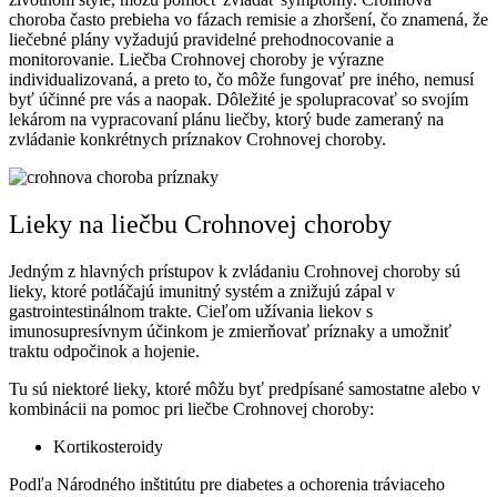
choroba často prebieha vo fázach remisie a zhoršení, čo znamená, že
liečebné plány vyžadujú pravidelné prehodnocovanie a
monitorovanie. Liečba Crohnovej choroby je výrazne
individualizovaná, a preto to, čo môže fungovať pre iného, nemusí
byť účinné pre vás a naopak. Dôležité je spolupracovať so svojím
lekárom na vypracovaní plánu liečby, ktorý bude zameraný na
zvládanie konkrétnych príznakov Crohnovej choroby.
Lieky na liečbu Crohnovej choroby
Jedným z hlavných prístupov k zvládaniu Crohnovej choroby sú
lieky, ktoré potláčajú imunitný systém a znižujú zápal v
gastrointestinálnom trakte. Cieľom užívania liekov s
imunosupresívnym účinkom je zmierňovať príznaky a umožniť
traktu odpočinok a hojenie.
Tu sú niektoré lieky, ktoré môžu byť predpísané samostatne alebo v
kombinácii na pomoc pri liečbe Crohnovej choroby:
Kortikosteroidy
Podľa Národného inštitútu pre diabetes a ochorenia tráviaceho