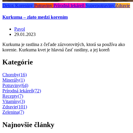
Detox
Koreniny
Potraviny
Prírodná lekáreň
Superpotraviny
Zdravie
Kurkuma – zlato medzi korením
Pavol
29.01.2023
Kurkuma je rastlina z čeľade zázvorovitých, ktorá sa používa ako
korenie. Kurkuma kvet je hlavná časť rastliny, a jej koreň
Kategórie
Choroby
(16)
Minerály
(1)
Potraviny
(64)
Prírodná lekáreň
(72)
Recepty
(7)
Vitamíny
(3)
Zdravie
(101)
Zelenina
(7)
Najnovšie články