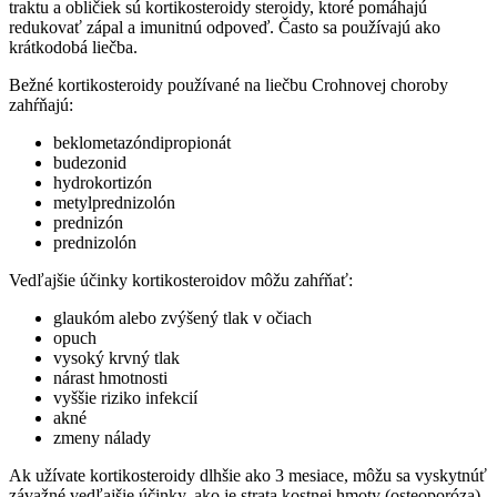
traktu a obličiek sú kortikosteroidy steroidy, ktoré pomáhajú
redukovať zápal a imunitnú odpoveď. Často sa používajú ako
krátkodobá liečba.
Bežné kortikosteroidy používané na liečbu Crohnovej choroby
zahŕňajú:
beklometazóndipropionát
budezonid
hydrokortizón
metylprednizolón
prednizón
prednizolón
Vedľajšie účinky kortikosteroidov môžu zahŕňať:
glaukóm alebo zvýšený tlak v očiach
opuch
vysoký krvný tlak
nárast hmotnosti
vyššie riziko infekcií
akné
zmeny nálady
Ak užívate kortikosteroidy dlhšie ako 3 mesiace, môžu sa vyskytnúť
závažné vedľajšie účinky, ako je strata kostnej hmoty (osteoporóza)