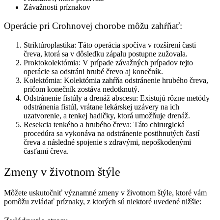
Závažnosti príznakov
Operácie pri Crohnovej chorobe môžu zahŕňať:
Striktúroplastika: Táto operácia spočíva v rozšírení časti
čreva, ktorá sa v dôsledku zápalu postupne zužovala.
Proktokolektómia: V prípade závažných prípadov tejto
operácie sa odstráni hrubé črevo aj konečník.
Kolektómia: Kolektómia zahŕňa odstránenie hrubého čreva,
pričom konečník zostáva nedotknutý.
Odstránenie fistúly a drenáž abscesu: Existujú rôzne metódy
odstránenia fistúl, vrátane lekárskej uzávery na ich
uzatvorenie, a tenkej hadičky, ktorá umožňuje drenáž.
Resekcia tenkého a hrubého čreva: Táto chirurgická
procedúra sa vykonáva na odstránenie postihnutých častí
čreva a následné spojenie s zdravými, nepoškodenými
časťami čreva.
Zmeny v životnom štýle
Môžete uskutočniť významné zmeny v životnom štýle, ktoré vám
pomôžu zvládať príznaky, z ktorých sú niektoré uvedené nižšie: