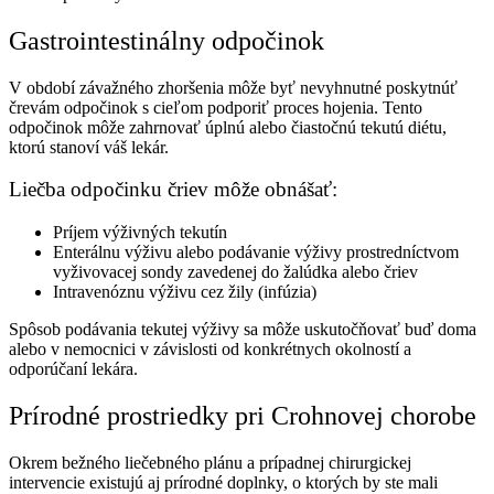
Gastrointestinálny odpočinok
V období závažného zhoršenia môže byť nevyhnutné poskytnúť
črevám odpočinok s cieľom podporiť proces hojenia. Tento
odpočinok môže zahrnovať úplnú alebo čiastočnú tekutú diétu,
ktorú stanoví váš lekár.
Liečba odpočinku čriev môže obnášať:
Príjem výživných tekutín
Enterálnu výživu alebo podávanie výživy prostredníctvom
vyživovacej sondy zavedenej do žalúdka alebo čriev
Intravenóznu výživu cez žily (infúzia)
Spôsob podávania tekutej výživy sa môže uskutočňovať buď doma
alebo v nemocnici v závislosti od konkrétnych okolností a
odporúčaní lekára.
Prírodné prostriedky pri Crohnovej chorobe
Okrem bežného liečebného plánu a prípadnej chirurgickej
intervencie existujú aj prírodné doplnky, o ktorých by ste mali