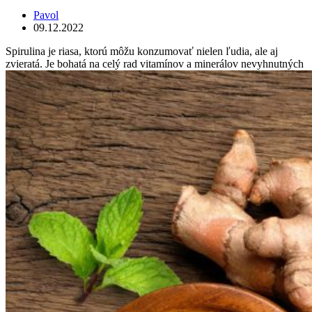
Pavol
09.12.2022
Spirulina je riasa, ktorú môžu konzumovať nielen ľudia, ale aj
zvieratá. Je bohatá na celý rad vitamínov a minerálov nevyhnutných