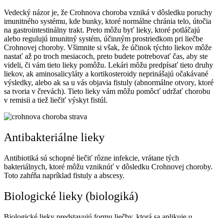
Vedecký názor je, že Crohnova choroba vzniká v dôsledku poruchy
imunitného systému, kde bunky, ktoré normálne chránia telo, útočia
na gastrointestinálny trakt. Preto môžu byť lieky, ktoré potláčajú
alebo regulujú imunitný systém, účinným prostriedkom pri liečbe
Crohnovej choroby. Všimnite si však, že účinok týchto liekov môže
nastať až po troch mesiacoch, preto budete potrebovať čas, aby ste
videli, či vám tieto lieky pomôžu. Lekári môžu predpísať tieto druhy
liekov, ak aminosalicyláty a kortikosteroidy neprinášajú očakávané
výsledky, alebo ak sa u vás objavia fistuly (abnormálne otvory, ktoré
sa tvoria v črevách). Tieto lieky vám môžu pomôcť udržať chorobu
v remisii a tiež liečiť výskyt fistúl.
Antibakteriálne lieky
Antibiotiká sú schopné liečiť rôzne infekcie, vrátane tých
bakteriálnych, ktoré môžu vzniknúť v dôsledku Crohnovej choroby.
Toto zahŕňa napríklad fistuly a abscesy.
Biologické lieky (biologiká)
Biologické lieky predstavujú formu liečby, ktorá sa aplikuje u