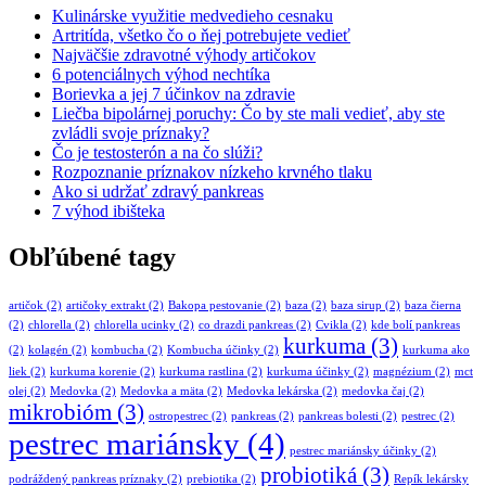
Kulinárske využitie medvedieho cesnaku
Artritída, všetko čo o ňej potrebujete vedieť
Najväčšie zdravotné výhody artičokov
6 potenciálnych výhod nechtíka
Borievka a jej 7 účinkov na zdravie
Liečba bipolárnej poruchy: Čo by ste mali vedieť, aby ste
zvládli svoje príznaky?
Čo je testosterón a na čo slúži?
Rozpoznanie príznakov nízkeho krvného tlaku
Ako si udržať zdravý pankreas
7 výhod ibišteka
Obľúbené tagy
artičok
(2)
artičoky extrakt
(2)
Bakopa pestovanie
(2)
baza
(2)
baza sirup
(2)
baza čierna
(2)
chlorella
(2)
chlorella ucinky
(2)
co drazdi pankreas
(2)
Cvikla
(2)
kde bolí pankreas
kurkuma
(3)
(2)
kolagén
(2)
kombucha
(2)
Kombucha účinky
(2)
kurkuma ako
liek
(2)
kurkuma korenie
(2)
kurkuma rastlina
(2)
kurkuma účinky
(2)
magnézium
(2)
mct
olej
(2)
Medovka
(2)
Medovka a mäta
(2)
Medovka lekárska
(2)
medovka čaj
(2)
mikrobióm
(3)
ostropestrec
(2)
pankreas
(2)
pankreas bolesti
(2)
pestrec
(2)
pestrec mariánsky
(4)
pestrec mariánsky účinky
(2)
probiotiká
(3)
podráždený pankreas príznaky
(2)
prebiotika
(2)
Repík lekársky