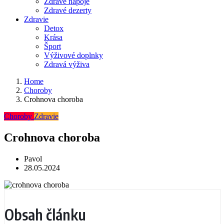
Zdravé nápoje
Zdravé dezerty
Zdravie
Detox
Krása
Šport
Výživové doplnky
Zdravá výživa
Home
Choroby
Crohnova choroba
Choroby
Zdravie
Crohnova choroba
Pavol
28.05.2024
Obsah článku