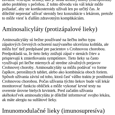
alebo problémy s pečeňou. Z tohto dôvodu vás váš lekár môže
požiadať, aby ste kortikosteroidy užívali len po určitý čas. Je
dôležité neprestať užívať steroidy bez konzultácie s lekárom, pretože
to môže viesť k ďalším zdravotným komplikáciám.
Aminosalicyláty (protizápalové lieky)
Aminosalicyláty sú bežne používané na liečbu iného typu
zápalových črevných ochorení nazývaného ulcerózna kolitída, ale
môžu byť tiež predpísané pre pacientov s Crohnovou chorobou.
Predpokladá sa, že tieto lieky znižujú zápal v stenách čriev a
prispievajú k zmierňovaniu symptómov. Tieto lieky sa často
využívajú pri liečbe miernych až stredne závažných prejavov
Crohnovej choroby. Aminosalicyláty sa môžu podávať vo forme
čapíkov, perorálnych tabliet, alebo ako kombinácia oboch foriem.
Spôsob užívania závisí od toho, ktorá časť vášho traktu je postihnutá
Crohnovou chorobou. Počas užívania týchto liekov bude váš lekár
monitorovať funkciu obličiek a môže vykonať krvné testy na
overenie úrovne bielych krviniek. Pred začatím užívania
akéhokoľvek aminosalicylátu je dôležité informovať svojho lekára,
ak máte alergiu na sulfátové lieky.
Imunomodulačné lieky (imunosupresíva)