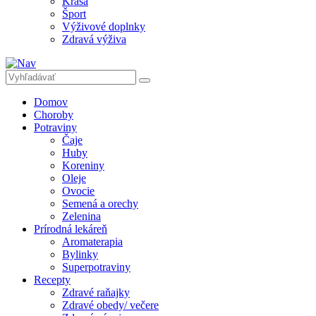
Krása
Šport
Výživové doplnky
Zdravá výživa
Domov
Choroby
Potraviny
Čaje
Huby
Koreniny
Oleje
Ovocie
Semená a orechy
Zelenina
Prírodná lekáreň
Aromaterapia
Bylinky
Superpotraviny
Recepty
Zdravé raňajky
Zdravé obedy/ večere