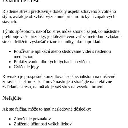
Zvládnutie stresu
Riadenie stresu predstavuje dôležitý aspekt zdravého životného
štýlu, avšak je obzvlášť významné pri chronických zápalových
stavoch.
Týmto spôsobom, nakoľko stres môže zhoršiť zápal, čo následne
prehlbuje vaše príznaky, je dôležité venovať sa metódam zvládania
stresu. Môžete vyskúšať rôzne techniky, ako napríklad:
Používanie aplikácií alebo sledovanie videí s riadenou
meditáciou
Praktizovanie hlbokých dýchacích cvičení
Cvičenie jógy
Rovnako je prospešné konzultovať so špecialistom na duševné
zdravie s cieľom získať nové nástroje a stratégie na efektívne
zvládanie stresu, najmä ak je váš stres na vysokej úrovni.
Nefajčite
Ak ste fajčiar, môže to mať nasledovné dôsledky:
Zhoršenie príznakov
Zníženie účinnosti vašich liekov