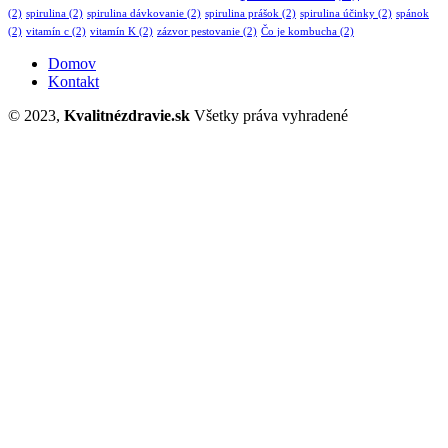
(2)
spirulina
(2)
spirulina dávkovanie
(2)
spirulina prášok
(2)
spirulina účinky
(2)
spánok
(2)
vitamín c
(2)
vitamín K
(2)
zázvor pestovanie
(2)
Čo je kombucha
(2)
Domov
Kontakt
© 2023,
Kvalitnézdravie.sk
Všetky práva vyhradené