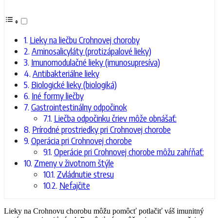
Lieky na liečbu Crohnovej choroby
Aminosalicyláty (protizápalové lieky)
Imunomodulačné lieky (imunosupresíva)
Antibakteriálne lieky
Biologické lieky (biologiká)
Iné formy liečby
Gastrointestinálny odpočinok
Liečba odpočinku čriev môže obnášať:
Prírodné prostriedky pri Crohnovej chorobe
Operácia pri Crohnovej chorobe
Operácie pri Crohnovej chorobe môžu zahŕňať:
Zmeny v životnom štýle
Zvládnutie stresu
Nefajčite
Lieky na Crohnovu chorobu môžu pomôcť potlačiť váš imunitný