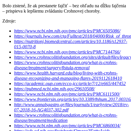
Bolo zistené, že ak prestanete fajčiť – bez ohľadu na dĺžku fajčenia
– prispieva k lepšiemu zvládaniu Crohnovej choroby.
Zdroje:
https://www.ncbi.nlm.nih.gov/pmc/articles/PMC6505086/
https://journals.lww.com/ctg/Fulltext/2018/04000/Risk_of_thr
https://nutritionj.biomedcentral.com/articles/10.1186/s12937-
015-0070-8
https://www.ncbi.nlm.nih.gov/pmc/articles/PMC7144766/
https://www.crohnscolitisfoundation.org/sites/default/files/legac
https://www.crohnscolitisfoundation.org/what-is-crohns-
disease/treatment/surgery/fistula-removal
https://www.health.harvard.edu/blog/living-with-crohns-
disease-recognizing-and-managing-flares-2019112618410
https://academic.oup.com/ecco-jcc/article/7/12/e665/447452
https://pubmed.ncbi.nlm.nih.gov/29610508/
https://www.ncbi.nlm.nih.gov/pmc/articles/PMC6111500/
https://www.frontiersin.org/articles/10.3389/fnhum.2017.00316/
http://www.annalsgastro.gr/files/journals/1/earlyview/2018/ev-
07-2018-16-AG4037-302.pdf
https://www.crohnscolitisfoundation.org/what-is-crohns-
disease/treatment/medication
https://www.ncbi.nlm.nih.gov/pmc/articles/PMC6860034/
https://ods.od.nih.gov/factsheets/Omega3FattyAcids-