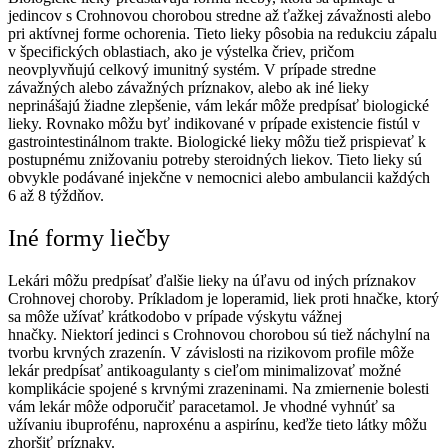
jedincov s Crohnovou chorobou stredne až ťažkej závažnosti alebo
pri aktívnej forme ochorenia. Tieto lieky pôsobia na redukciu zápalu
v špecifických oblastiach, ako je výstelka čriev, pričom
neovplyvňujú celkový imunitný systém. V prípade stredne
závažných alebo závažných príznakov, alebo ak iné lieky
neprinášajú žiadne zlepšenie, vám lekár môže predpísať biologické
lieky. Rovnako môžu byť indikované v prípade existencie fistúl v
gastrointestinálnom trakte. Biologické lieky môžu tiež prispievať k
postupnému znižovaniu potreby steroidných liekov. Tieto lieky sú
obvykle podávané injekčne v nemocnici alebo ambulancii každých
6 až 8 týždňov.
Iné formy liečby
Lekári môžu predpísať ďalšie lieky na úľavu od iných príznakov
Crohnovej choroby. Príkladom je loperamid, liek proti hnačke, ktorý
sa môže užívať krátkodobo v prípade výskytu vážnej
hnačky. Niektorí jedinci s Crohnovou chorobou sú tiež náchylní na
tvorbu krvných zrazenín. V závislosti na rizikovom profile môže
lekár predpísať antikoagulanty s cieľom minimalizovať možné
komplikácie spojené s krvnými zrazeninami. Na zmiernenie bolesti
vám lekár môže odporučiť paracetamol. Je vhodné vyhnúť sa
užívaniu ibuprofénu, naproxénu a aspirínu, keďže tieto látky môžu
zhoršiť príznaky.