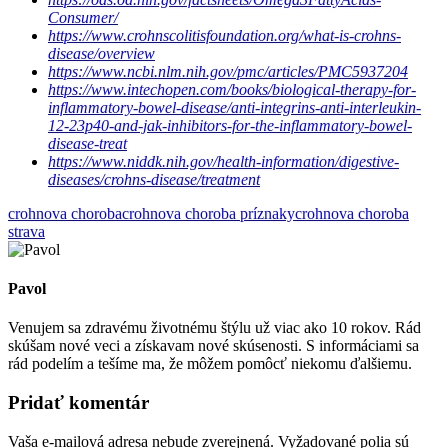
Consumer/
https://www.crohnscolitisfoundation.org/what-is-crohns-
disease/overview
https://www.ncbi.nlm.nih.gov/pmc/articles/PMC5937204
https://www.intechopen.com/books/biological-therapy-for-
inflammatory-bowel-disease/anti-integrins-anti-interleukin-
12-23p40-and-jak-inhibitors-for-the-inflammatory-bowel-
disease-treat
https://www.niddk.nih.gov/health-information/digestive-
diseases/crohns-disease/treatment
crohnova choroba
crohnova choroba príznaky
crohnova choroba
strava
Pavol
Venujem sa zdravému životnému štýlu už viac ako 10 rokov. Rád
skúšam nové veci a získavam nové skúsenosti. S informáciami sa
rád podelím a tešíme ma, že môžem pomôcť niekomu ďalšiemu.
Pridať komentár
Vaša e-mailová adresa nebude zverejnená.
Vyžadované polia sú