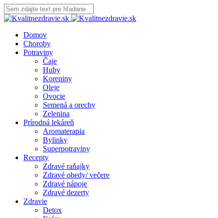
Domov
Choroby
Potraviny
Čaje
Huby
Koreniny
Oleje
Ovocie
Semená a orechy
Zelenina
Prírodná lekáreň
Aromaterapia
Bylinky
Superpotraviny
Recepty
Zdravé raňajky
Zdravé obedy/ večere
Zdravé nápoje
Zdravé dezerty
Zdravie
Detox