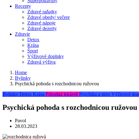
Superpotraviny
Recepty
Zdravé raňajky
Zdravé obedy/ večere
Zdravé nápoje
Zdravé dezerty
Zdravie
Detox
Krása
Šport
Výživové doplnky
Zdravá výživa
Home
Bylinky
Psychická pohoda s rozchodnicou ružovou
Bylinky
Detox
Krása
Prírodná lekáreň
Psychika a stres
Výživové dop
Psychická pohoda s rozchodnicou ružovou
Pavol
28.03.2023