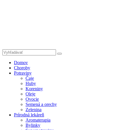
Domov
Choroby
Potraviny
Čaje
Huby
Koreniny
Oleje
Ovocie
Semená a orechy
Zelenina
Prírodná lekáreň
Aromaterapia
Bylinky