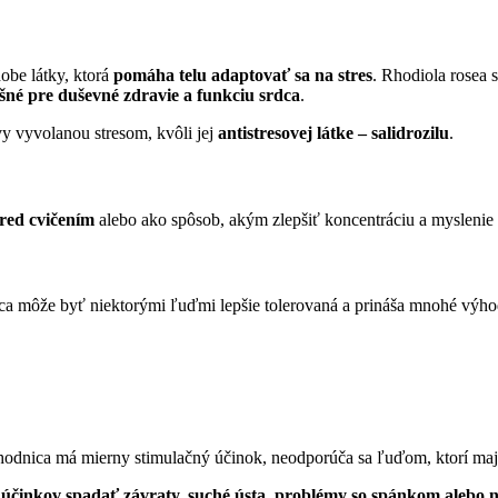
dobe látky, ktorá
pomáha telu adaptovať sa na stres
. Rhodiola rosea 
ešné pre duševné zdravie a funkciu srdca
.
 vyvolanou stresom, kvôli jej
antistresovej látke – salidrozilu
.
red cvičením
alebo ako spôsob, akým zlepšiť koncentráciu a myslenie
nica môže byť niektorými ľuďmi lepšie tolerovaná a prináša mnohé vý
hodnica má mierny stimulačný účinok, neodporúča sa ľuďom, ktorí majú 
účinkov spadať závraty, suché ústa, problémy so spánkom alebo n