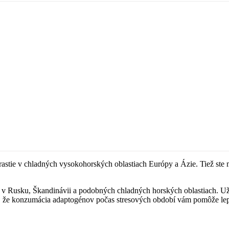
rastie v chladných vysokohorských oblastiach Európy a Ázie. Tiež ste m
ä v Rusku, Škandinávii a podobných chladných horských oblastiach. U
, že konzumácia adaptogénov počas stresových období vám pomôže lepši