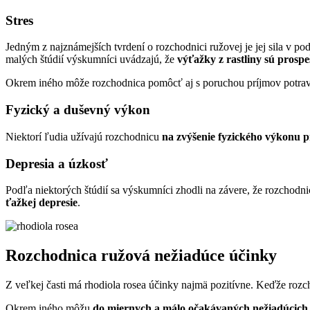
Stres
Jedným z najznámejších tvrdení o rozchodnici ružovej je jej sila v po
malých štúdií výskumníci uvádzajú, že
výťažky z rastliny sú prosp
Okrem iného môže rozchodnica pomôcť aj s poruchou príjmov potravy
Fyzický a duševný výkon
Niektorí ľudia užívajú rozchodnicu
na zvýšenie fyzického výkonu p
Depresia a úzkosť
Podľa niektorých štúdií sa výskumníci zhodli na závere, že rozchod
ťažkej depresie
.
Rozchodnica ružová nežiadúce účinky
Z veľkej časti má rhodiola rosea účinky najmä pozitívne. Keďže rozc
Okrem iného môžu
do miernych a málo očakávaných nežiadúcich 