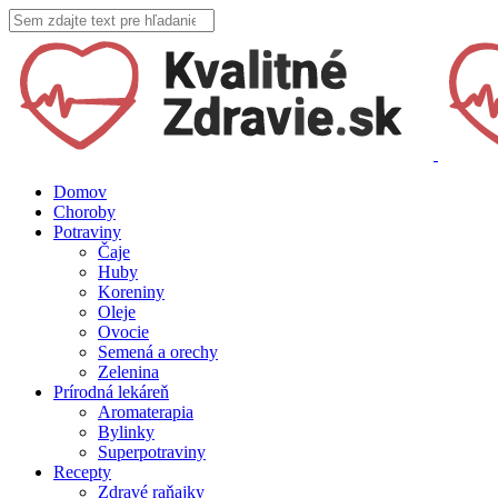
Domov
Choroby
Potraviny
Čaje
Huby
Koreniny
Oleje
Ovocie
Semená a orechy
Zelenina
Prírodná lekáreň
Aromaterapia
Bylinky
Superpotraviny
Recepty
Zdravé raňajky