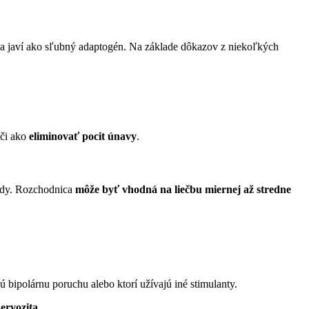
sa javí ako sľubný adaptogén. Na základe dôkazov z niekoľkých
 či ako
eliminovať pocit únavy
.
hody. Rozchodnica
môže byť vhodná na liečbu miernej až stredne
bipolárnu poruchu alebo ktorí užívajú iné stimulanty.
ervozita
.