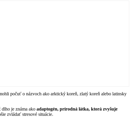
ohli počuť o názvoch ako arktický koreň, zlatý koreň alebo latinsky
ž dlho je známa ako
adaptogén, prírodná látka, ktorá zvyšuje
e zvládať stresové situácie.