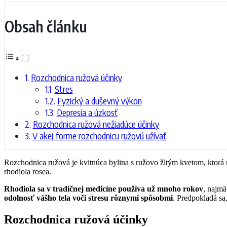
Obsah článku
Rozchodnica ružová účinky
Stres
Fyzický a duševný výkon
Depresia a úzkosť
Rozchodnica ružová nežiadúce účinky
V akej forme rozchodnicu ružovú užívať
Rozchodnica ružová je kvitnúca bylina s ružovo žltým kvetom, ktorá 
rhodiola rosea.
Rhodiola sa v tradičnej medicíne používa už mnoho rokov
, najm
odolnosť vášho tela voči stresu rôznymi spôsobmi
. Predpokladá sa
Rozchodnica ružová účinky