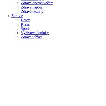
Zdravé obedy/ večere
Zdravé nápoje
Zdravé dezerty
Zdravie
Detox
Krása
Šport
Výživové doplnky
Zdravá výživa