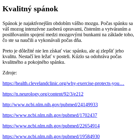
Kvalitný spánok
Spánok je najaktívnejším obdobím vášho mozgu. Počas spánku sa
váš mozog intenzívne zaoberá opravami, čistením a vytváraním a
posilňovaním spojení medzi mozgovými bunkami na základe toho,
čo ste sa naučili a vykonávali počas dňa.
Preto je dôležité nie len získať viac spánku, ale aj zlepšiť jeho
kvalitu. Nestačí len ležať v posteli. Kúzlo sa odohráva počas
kvalitného a pokojného spánku.
Zdroje:
https://health.clevelandclinic.org/why-exercise-protects-you…
https://n.neurology.org/content/92/3/e212
http://www.ncbi.nlm.nih.gov/pubmed/24149933
https://www.ncbi.nlm.nih.gov/pubmed/1702437
https://www.ncbi.nlm.nih.gov/pubmed/22654914
https://www.ncbi.nlm.nih.gov/pubmed/19584930