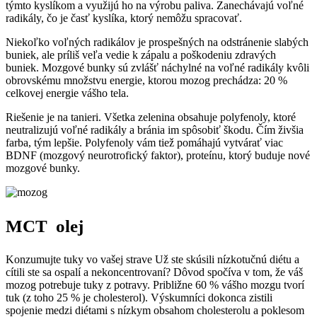
týmto kyslíkom a využijú ho na výrobu paliva. Zanechávajú voľné
radikály, čo je časť kyslíka, ktorý nemôžu spracovať.
Niekoľko voľných radikálov je prospešných na odstránenie slabých
buniek, ale príliš veľa vedie k zápalu a poškodeniu zdravých
buniek. Mozgové bunky sú zvlášť náchylné na voľné radikály kvôli
obrovskému množstvu energie, ktorou mozog prechádza: 20 %
celkovej energie vášho tela.
Riešenie je na tanieri. Všetka zelenina obsahuje polyfenoly, ktoré
neutralizujú voľné radikály a bránia im spôsobiť škodu. Čím živšia
farba, tým lepšie. Polyfenoly vám tiež pomáhajú vytvárať viac
BDNF (mozgový neurotrofický faktor), proteínu, ktorý buduje nové
mozgové bunky.
MCT olej
Konzumujte tuky vo vašej strave Už ste skúsili nízkotučnú diétu a
cítili ste sa ospalí a nekoncentrovaní? Dôvod spočíva v tom, že váš
mozog potrebuje tuky z potravy. Približne 60 % vášho mozgu tvorí
tuk (z toho 25 % je cholesterol). Výskumníci dokonca zistili
spojenie medzi diétami s nízkym obsahom cholesterolu a poklesom