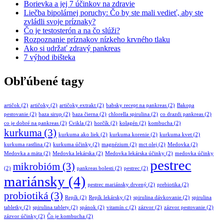
Borievka a jej 7 účinkov na zdravie
Liečba bipolárnej poruchy: Čo by ste mali vedieť, aby ste
zvládli svoje príznaky?
Čo je testosterón a na čo slúži?
Rozpoznanie príznakov nízkeho krvného tlaku
Ako si udržať zdravý pankreas
7 výhod ibišteka
Obľúbené tagy
artičok
(2)
artičoky
(2)
artičoky extrakt
(2)
babsky recept na pankreas
(2)
Bakopa
pestovanie
(2)
baza sirup
(2)
baza čierna
(2)
chlorella spirulina
(2)
co drazdi pankreas
(2)
co je dobré na pankreas
(2)
Cvikla
(2)
horčík
(2)
kolagén
(2)
kombucha
(2)
kurkuma
(3)
kurkuma ako liek
(2)
kurkuma korenie
(2)
kurkuma kvet
(2)
kurkuma rastlina
(2)
kurkuma účinky
(2)
magnézium
(2)
mct olej
(2)
Medovka
(2)
Medovka a mäta
(2)
Medovka lekárska
(2)
Medovka lekárska účinky
(2)
medovka účinky
pestrec
mikrobióm
(3)
(2)
pankreas bolesti
(2)
pestrec
(2)
mariánsky
(4)
pestrec mariánsky drvený
(2)
prebiotika
(2)
probiotiká
(3)
Repík
(2)
Repík lekársky
(2)
spirulina dávkovanie
(2)
spirulina
tabletky
(2)
spirulina tablety
(2)
spánok
(2)
vitamín c
(2)
zázvor
(2)
zázvor pestovanie
(2)
zázvor účinky
(2)
Čo je kombucha
(2)