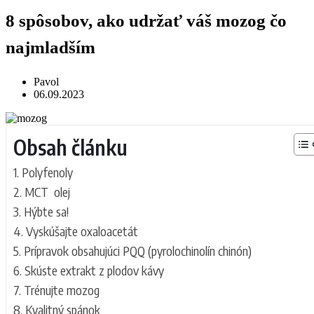
8 spôsobov, ako udržať váš mozog čo
najmladším
Pavol
06.09.2023
Obsah článku
Polyfenoly
MCT olej
Hýbte sa!
Vyskúšajte oxaloacetát
Prípravok obsahujúci PQQ (pyrolochinolín chinón)
Skúste extrakt z plodov kávy
Trénujte mozog
Kvalitný spánok