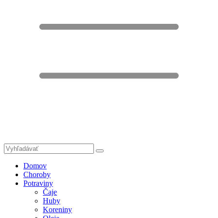
Domov
Choroby
Potraviny
Čaje
Huby
Koreniny