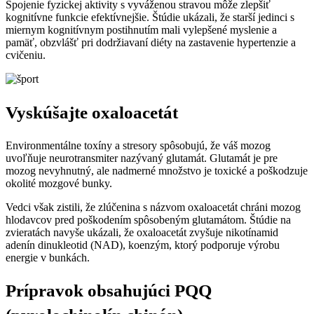
Spojenie fyzickej aktivity s vyváženou stravou môže zlepšiť
kognitívne funkcie efektívnejšie. Štúdie ukázali, že starší jedinci s
miernym kognitívnym postihnutím mali vylepšené myslenie a
pamäť, obzvlášť pri dodržiavaní diéty na zastavenie hypertenzie a
cvičeniu.
Vyskúšajte oxaloacetát
Environmentálne toxíny a stresory spôsobujú, že váš mozog
uvoľňuje neurotransmiter nazývaný glutamát. Glutamát je pre
mozog nevyhnutný, ale nadmerné množstvo je toxické a poškodzuje
okolité mozgové bunky.
Vedci však zistili, že zlúčenina s názvom oxaloacetát chráni mozog
hlodavcov pred poškodením spôsobeným glutamátom. Štúdie na
zvieratách navyše ukázali, že oxaloacetát zvyšuje nikotínamid
adenín dinukleotid (NAD), koenzým, ktorý podporuje výrobu
energie v bunkách.
Prípravok obsahujúci PQQ