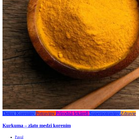
Detox
Koreniny
Potraviny
Prírodná lekáreň
Superpotraviny
Zdravie
Kurkuma – zlato medzi korením
Pavol