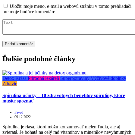
Uložiť moje meno, e-mail a webovú stránku v tomto prehliadači
pre moje budúce komentáre.
Ďalšie podobné články
Detox
Krása
Prírodná lekáreň
Superpotraviny
Výživové doplnky
Zdravie
Spirulina účinky – 10 zdravotných benefitov spiruliny, ktoré
musíte spoznať
Pavol
09.12.2022
Spirulina je riasa, ktorú môžu konzumovať nielen ľudia, ale aj
zvieratá. Je bohatá na celý rad vitamínov a minerálov nevyhnutných