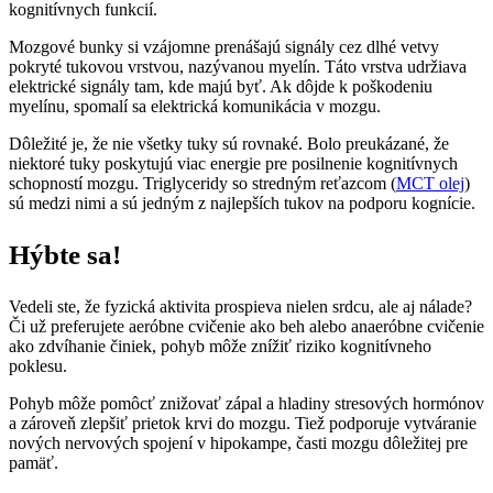
kognitívnych funkcií.
Mozgové bunky si vzájomne prenášajú signály cez dlhé vetvy
pokryté tukovou vrstvou, nazývanou myelín. Táto vrstva udržiava
elektrické signály tam, kde majú byť. Ak dôjde k poškodeniu
myelínu, spomalí sa elektrická komunikácia v mozgu.
Dôležité je, že nie všetky tuky sú rovnaké. Bolo preukázané, že
niektoré tuky poskytujú viac energie pre posilnenie kognitívnych
schopností mozgu. Triglyceridy so stredným reťazcom (
MCT olej
)
sú medzi nimi a sú jedným z najlepších tukov na podporu kognície.
Hýbte sa!
Vedeli ste, že fyzická aktivita prospieva nielen srdcu, ale aj nálade?
Či už preferujete aeróbne cvičenie ako beh alebo anaeróbne cvičenie
ako zdvíhanie činiek, pohyb môže znížiť riziko kognitívneho
poklesu.
Pohyb môže pomôcť znižovať zápal a hladiny stresových hormónov
a zároveň zlepšiť prietok krvi do mozgu. Tiež podporuje vytváranie
nových nervových spojení v hipokampe, časti mozgu dôležitej pre
pamäť.