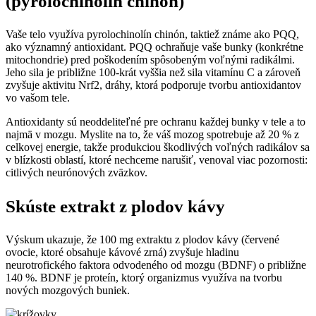
(pyrolochinolín chinón)
Vaše telo využíva pyrolochinolín chinón, taktiež známe ako PQQ,
ako významný antioxidant. PQQ ochraňuje vaše bunky (konkrétne
mitochondrie) pred poškodením spôsobeným voľnými radikálmi.
Jeho sila je približne 100-krát vyššia než sila vitamínu C a zároveň
zvyšuje aktivitu Nrf2, dráhy, ktorá podporuje tvorbu antioxidantov
vo vašom tele.
Antioxidanty sú neoddeliteľné pre ochranu každej bunky v tele a to
najmä v mozgu. Myslite na to, že váš mozog spotrebuje až 20 % z
celkovej energie, takže produkciou škodlivých voľných radikálov sa
v blízkosti oblastí, ktoré nechceme narušiť, venoval viac pozornosti:
citlivých neurónových zväzkov.
Skúste extrakt z plodov kávy
Výskum ukazuje, že 100 mg extraktu z plodov kávy (červené
ovocie, ktoré obsahuje kávové zrná) zvyšuje hladinu
neurotrofického faktora odvodeného od mozgu (BDNF) o približne
140 %. BDNF je proteín, ktorý organizmus využíva na tvorbu
nových mozgových buniek.