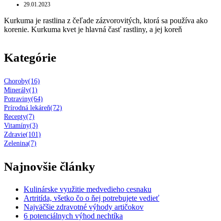
29.01.2023
Kurkuma je rastlina z čeľade zázvorovitých, ktorá sa používa ako
korenie. Kurkuma kvet je hlavná časť rastliny, a jej koreň
Kategórie
Choroby
(16)
Minerály
(1)
Potraviny
(64)
Prírodná lekáreň
(72)
Recepty
(7)
Vitamíny
(3)
Zdravie
(101)
Zelenina
(7)
Najnovšie články
Kulinárske využitie medvedieho cesnaku
Artritída, všetko čo o ňej potrebujete vedieť
Najväčšie zdravotné výhody artičokov
6 potenciálnych výhod nechtíka