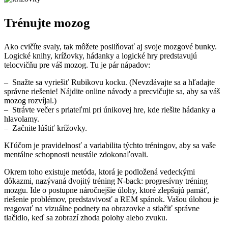
Trénujte mozog
Ako cvičíte svaly, tak môžete posilňovať aj svoje mozgové bunky.
Logické knihy, krížovky, hádanky a logické hry predstavujú
telocvičňu pre váš mozog. Tu je pár nápadov:
– Snažte sa vyriešiť Rubikovu kocku. (Nevzdávajte sa a hľadajte
správne riešenie! Nájdite online návody a precvičujte sa, aby sa váš
mozog rozvíjal.)
– Strávte večer s priateľmi pri únikovej hre, kde riešite hádanky a
hlavolamy.
– Začnite lúštiť krížovky.
Kľúčom je pravidelnosť a variabilita týchto tréningov, aby sa vaše
mentálne schopnosti neustále zdokonaľovali.
Okrem toho existuje metóda, ktorá je podložená vedeckými
dôkazmi, nazývaná dvojitý tréning N-back: progresívny tréning
mozgu. Ide o postupne náročnejšie úlohy, ktoré zlepšujú pamäť,
riešenie problémov, predstavivosť a REM spánok. Vašou úlohou je
reagovať na vizuálne podnety na obrazovke a stlačiť správne
tlačidlo, keď sa zobrazí zhoda polohy alebo zvuku.