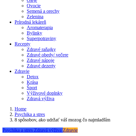
Oleje
Ovocie
Semená a orechy
Zelenina
Prírodná lekáreň
Aromaterapia
Bylinky
Superpotraviny
Recepty
Zdravé raňajky
Zdravé obedy/ večere
Zdravé nápoje
Zdravé dezerty
Zdravie
Detox
Krása
Šport
Výživové doplnky
Zdravá výživa
Home
Psychika a stres
8 spôsobov, ako udržať váš mozog čo najmladším
Psychika a stres
Zdravá výživa
Zdravie