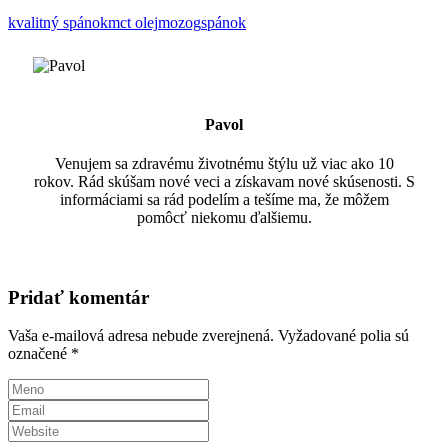
kvalitný spánok
mct olej
mozog
spánok
Pavol
Venujem sa zdravému životnému štýlu už viac ako 10
rokov. Rád skúšam nové veci a získavam nové skúsenosti. S
informáciami sa rád podelím a tešíme ma, že môžem
pomôcť niekomu ďalšiemu.
Pridať komentár
Vaša e-mailová adresa nebude zverejnená.
Vyžadované polia sú
označené
*