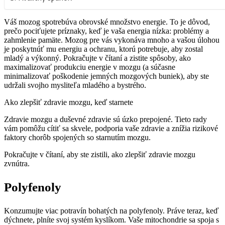
Váš mozog spotrebúva obrovské množstvo energie. To je dôvod,
prečo pociťujete príznaky, keď je vaša energia nízka: problémy a
zahmlenie pamäte. Mozog pre vás vykonáva mnoho a vašou úlohou
je poskytnúť mu energiu a ochranu, ktorú potrebuje, aby zostal
mladý a výkonný. Pokračujte v čítaní a zistite spôsoby, ako
maximalizovať produkciu energie v mozgu (a súčasne
minimalizovať poškodenie jemných mozgových buniek), aby ste
udržali svojho mysliteľa mladého a bystrého.
Ako zlepšiť zdravie mozgu, keď starnete
Zdravie mozgu a duševné zdravie sú úzko prepojené. Tieto rady
vám pomôžu cítiť sa skvele, podporia vaše zdravie a znížia rizikové
faktory chorôb spojených so starnutím mozgu.
Pokračujte v čítaní, aby ste zistili, ako zlepšiť zdravie mozgu
zvnútra.
Polyfenoly
Konzumujte viac potravín bohatých na polyfenoly. Práve teraz, keď
dýchnete, plníte svoj systém kyslíkom. Vaše mitochondrie sa spoja s