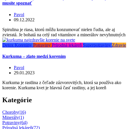
musíte spoznať
Pavol
09.12.2022
Spirulina je riasa, ktorú môžu konzumovať nielen ľudia, ale aj
zvieratá. Je bohatá na celý rad vitamínov a minerálov nevyhnutných
Detox
Koreniny
Potraviny
Prírodná lekáreň
Superpotraviny
Zdravie
Kurkuma – zlato medzi korením
Pavol
29.01.2023
Kurkuma je rastlina z čeľade zázvorovitých, ktorá sa používa ako
korenie. Kurkuma kvet je hlavná časť rastliny, a jej koreň
Kategórie
Choroby
(16)
Minerály
(1)
Potraviny
(64)
Prírodná lekáreň
(72)