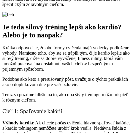
špecifickým zdravotným cieľom.
Je teda silový tréning lepší ako kardio?
Alebo je to naopak?
Krátka odpoveď je, že obe formy cvičenia majú vedecky podložené
výhody. Namiesto toho, aby ste sa trápili tým, či je kardio lepšie ako
silový tréning, držte sa dobre vyváženej fitness rutiny, ktorá vám
umožní pracovať na dosiahnutí vašich cieľov bezpečným a
príjemným spôsobom.
Podobne ako keto a prerušovaný pôst, uvažujte o týchto praktikách
ako o doplnkovom due pre vaše zdravie.
Teraz sa pozrime hlbšie na to, ako oba štýly tréningu môžu prispieť
k rôznym cieľom.
Cieľ 1: Spaľovanie kalórií
Výhody kardia
: Ak chcete počas cvičenia hlavne spaľovať kalórie,
s kardio tréningom nemôžete urobiť krok vedľa. Nedávna štúdia z