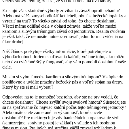
verzus silový tréning, zdá sa, že sa ľudia delia na dva tábory.
Existujú však skutočné výhody zdvíhania závaží oproti behaniu?
Alebo má väčší zmysel odložiť kettlebell, obuť si bežecké topánky a
vyraziť na trať? To všetko závisí od toho, čo chcete dosiahnuť.
Všetci máme odlišné ciele v oblasti zdravia, takže voľba medzi
kardiom a silovým tréningom závisí od jednotlivca. Realita cvičenia
je však taká, že nemusíte nutne zavrhovať jednu formu cvičenia na
úkor druhej.
Náš článok poskytuje všetky informácie, ktoré potrebujete o
výhodách oboch foriem spaľovania kalórií, vrátane toho, ako môžu
tieto dva cvičebné štýly fungovať, aby vám pomohli dosiahnuť vaše
ciele.
Musím si vybrať medzi kardiom a silovým tréningom? Vstúpite do
posilňovne a uvidíte prázdny bežecký pás a voľný stojan na drepy.
Ktorý by ste si mali vybrať?
Odpovedať na to je nemožné bez toho, aby ste najprv vedeli, čo
chcete dosiahnuť. Chcete zvýšiť svoju svalovú hmotu? Sústreďujete
sa na spaľovanie čo najviac kalórií počas tejto tréningovej jednotky?
Alebo máte ciele zamerané na výkonnosť, ktoré chcete
dosiahnuť? Pre niektorých je zdvíhanie činiek a opakovanie sérií
(samozrejme, správny postoj je základ) v súlade s ich osobnou
fitness misiou. Pre iných má strečing väčší zmysel vzhľadom k