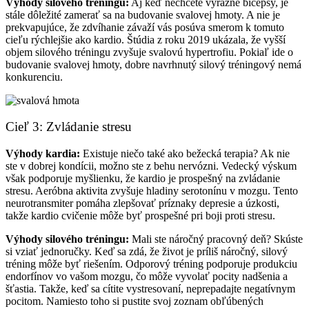
Výhody silového tréningu:
Aj keď nechcete výrazné bicepsy, je
stále dôležité zamerať sa na budovanie svalovej hmoty. A nie je
prekvapujúce, že zdvíhanie závaží vás posúva smerom k tomuto
cieľu rýchlejšie ako kardio. Štúdia z roku 2019 ukázala, že vyšší
objem silového tréningu zvyšuje svalovú hypertrofiu. Pokiaľ ide o
budovanie svalovej hmoty, dobre navrhnutý silový tréningový nemá
konkurenciu.
Cieľ 3: Zvládanie stresu
Výhody kardia:
Existuje niečo také ako bežecká terapia? Ak nie
ste v dobrej kondícii, možno ste z behu nervózni. Vedecký výskum
však podporuje myšlienku, že kardio je prospešný na zvládanie
stresu. Aeróbna aktivita zvyšuje hladiny serotonínu v mozgu. Tento
neurotransmiter pomáha zlepšovať príznaky depresie a úzkosti,
takže kardio cvičenie môže byť prospešné pri boji proti stresu.
Výhody silového tréningu:
Mali ste náročný pracovný deň? Skúste
si vziať jednoručky. Keď sa zdá, že život je príliš náročný, silový
tréning môže byť riešením. Odporový tréning podporuje produkciu
endorfínov vo vašom mozgu, čo môže vyvolať pocity nadšenia a
šťastia. Takže, keď sa cítite vystresovaní, neprepadajte negatívnym
pocitom. Namiesto toho si pustite svoj zoznam obľúbených