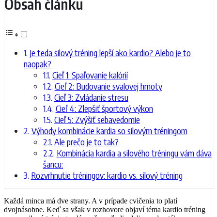
Obsah článku
Je teda silový tréning lepší ako kardio? Alebo je to
naopak?
Cieľ 1: Spaľovanie kalórií
Cieľ 2: Budovanie svalovej hmoty
Cieľ 3: Zvládanie stresu
Cieľ 4: Zlepšiť športový výkon
Cieľ 5: Zvýšiť sebavedomie
Výhody kombinácie kardia so silovým tréningom
Ale prečo je to tak?
Kombinácia kardia a silového tréningu vám dáva
šancu:
Rozvrhnutie tréningov: kardio vs. silový tréning
Každá minca má dve strany. A v prípade cvičenia to platí
dvojnásobne. Keď sa však v rozhovore objaví téma kardio tréning