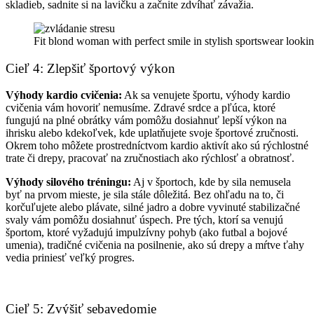
skladieb, sadnite si na lavičku a začnite zdvíhať závažia.
Fit blond woman with perfect smile in stylish sportswear look
Cieľ 4: Zlepšiť športový výkon
Výhody kardio cvičenia:
Ak sa venujete športu, výhody kardio
cvičenia vám hovoriť nemusíme. Zdravé srdce a pľúca, ktoré
fungujú na plné obrátky vám pomôžu dosiahnuť lepší výkon na
ihrisku alebo kdekoľvek, kde uplatňujete svoje športové zručnosti.
Okrem toho môžete prostredníctvom kardio aktivít ako sú rýchlostné
trate či drepy, pracovať na zručnostiach ako rýchlosť a obratnosť.
Výhody silového tréningu:
Aj v športoch, kde by sila nemusela
byť na prvom mieste, je sila stále dôležitá. Bez ohľadu na to, či
korčuľujete alebo plávate, silné jadro a dobre vyvinuté stabilizačné
svaly vám pomôžu dosiahnuť úspech. Pre tých, ktorí sa venujú
športom, ktoré vyžadujú impulzívny pohyb (ako futbal a bojové
umenia), tradičné cvičenia na posilnenie, ako sú drepy a mŕtve ťahy
vedia priniesť veľký progres.
Cieľ 5: Zvýšiť sebavedomie