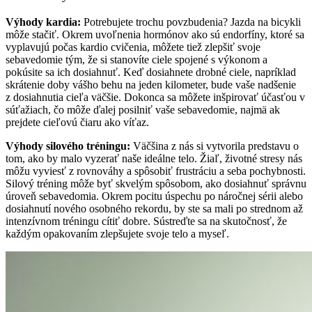
Výhody kardia:
Potrebujete trochu povzbudenia? Jazda na bicykli
môže stačiť. Okrem uvoľnenia hormónov ako sú endorfíny, ktoré sa
vyplavujú počas kardio cvičenia, môžete tiež zlepšiť svoje
sebavedomie tým, že si stanovíte ciele spojené s výkonom a
pokúsite sa ich dosiahnuť. Keď dosiahnete drobné ciele, napríklad
skrátenie doby vášho behu na jeden kilometer, bude vaše nadšenie
z dosiahnutia cieľa väčšie. Dokonca sa môžete inšpirovať účasťou v
súťažiach, čo môže ďalej posilniť vaše sebavedomie, najmä ak
prejdete cieľovú čiaru ako víťaz.
Výhody silového tréningu:
Väčšina z nás si vytvorila predstavu o
tom, ako by malo vyzerať naše ideálne telo. Žiaľ, životné stresy nás
môžu vyviesť z rovnováhy a spôsobiť frustráciu a seba pochybnosti.
Silový tréning môže byť skvelým spôsobom, ako dosiahnuť správnu
úroveň sebavedomia. Okrem pocitu úspechu po náročnej sérii alebo
dosiahnutí nového osobného rekordu, by ste sa mali po strednom až
intenzívnom tréningu cítiť dobre. Sústreďte sa na skutočnosť, že
každým opakovaním zlepšujete svoje telo a myseľ.