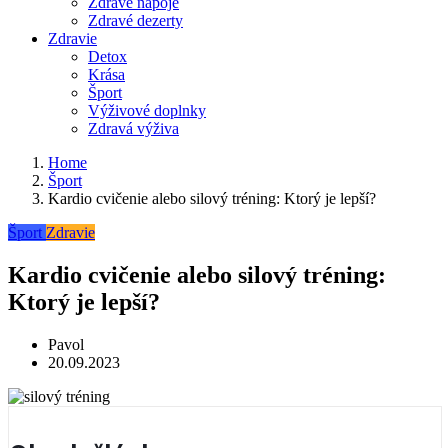
Zdravé nápoje
Zdravé dezerty
Zdravie
Detox
Krása
Šport
Výživové doplnky
Zdravá výživa
Home
Šport
Kardio cvičenie alebo silový tréning: Ktorý je lepší?
Šport
Zdravie
Kardio cvičenie alebo silový tréning:
Ktorý je lepší?
Pavol
20.09.2023