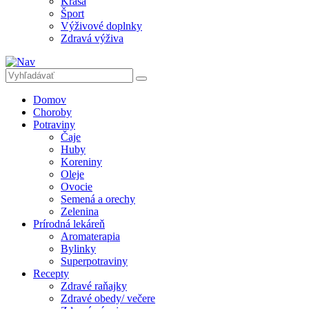
Krása
Šport
Výživové doplnky
Zdravá výživa
Domov
Choroby
Potraviny
Čaje
Huby
Koreniny
Oleje
Ovocie
Semená a orechy
Zelenina
Prírodná lekáreň
Aromaterapia
Bylinky
Superpotraviny
Recepty
Zdravé raňajky
Zdravé obedy/ večere