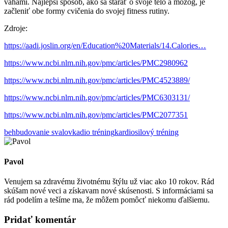
váhami. Najlepší spôsob, ako sa starať o svoje telo a mozog, je
začleniť obe formy cvičenia do svojej fitness rutiny.
Zdroje:
https://aadi.joslin.org/en/Education%20Materials/14.Calories…
https://www.ncbi.nlm.nih.gov/pmc/articles/PMC2980962
https://www.ncbi.nlm.nih.gov/pmc/articles/PMC4523889/
https://www.ncbi.nlm.nih.gov/pmc/articles/PMC6303131/
https://www.ncbi.nlm.nih.gov/pmc/articles/PMC2077351
beh
budovanie svalov
kadio tréning
kardio
silový tréning
Pavol
Venujem sa zdravému životnému štýlu už viac ako 10 rokov. Rád
skúšam nové veci a získavam nové skúsenosti. S informáciami sa
rád podelím a tešíme ma, že môžem pomôcť niekomu ďalšiemu.
Pridať komentár