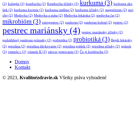
kurkuma
(3)
(2)
kolagén
(2)
kombucha
(2)
Kombucha účinky
(2)
kurkuma ako
liek
(2)
kurkuma korenie
(2)
kurkuma rastlina
(2)
kurkuma účinky
(2)
magnézium
(2)
mct
olej
(2)
Medovka
(2)
Medovka a mäta
(2)
Medovka lekárska
(2)
medovka čaj
(2)
mikrobióm
(3)
ostropestrec
(2)
pankreas
(2)
pankreas bolesti
(2)
pestrec
(2)
pestrec mariánsky
(4)
pestrec mariánsky účinky
(2)
probiotiká
(3)
podráždený pankreas príznaky
(2)
prebiotika
(2)
Repík lekársky
(2)
spirulina
(2)
spirulina dávkovanie
(2)
spirulina prášok
(2)
spirulina účinky
(2)
spánok
(2)
vitamín c
(2)
vitamín K
(2)
zázvor pestovanie
(2)
Čo je kombucha
(2)
Domov
Kontakt
© 2023,
Kvalitnézdravie.sk
Všetky práva vyhradené