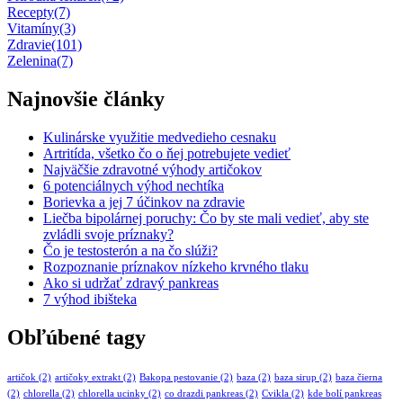
Recepty
(7)
Vitamíny
(3)
Zdravie
(101)
Zelenina
(7)
Najnovšie články
Kulinárske využitie medvedieho cesnaku
Artritída, všetko čo o ňej potrebujete vedieť
Najväčšie zdravotné výhody artičokov
6 potenciálnych výhod nechtíka
Borievka a jej 7 účinkov na zdravie
Liečba bipolárnej poruchy: Čo by ste mali vedieť, aby ste
zvládli svoje príznaky?
Čo je testosterón a na čo slúži?
Rozpoznanie príznakov nízkeho krvného tlaku
Ako si udržať zdravý pankreas
7 výhod ibišteka
Obľúbené tagy
artičok
(2)
artičoky extrakt
(2)
Bakopa pestovanie
(2)
baza
(2)
baza sirup
(2)
baza čierna
(2)
chlorella
(2)
chlorella ucinky
(2)
co drazdi pankreas
(2)
Cvikla
(2)
kde bolí pankreas