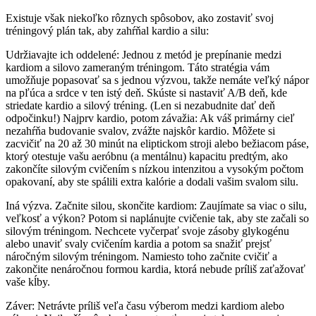
Existuje však niekoľko rôznych spôsobov, ako zostaviť svoj
tréningový plán tak, aby zahŕňal kardio a silu:
Udržiavajte ich oddelené: Jednou z metód je prepínanie medzi
kardiom a silovo zameraným tréningom. Táto stratégia vám
umožňuje popasovať sa s jednou výzvou, takže nemáte veľký nápor
na pľúca a srdce v ten istý deň. Skúste si nastaviť A/B deň, kde
striedate kardio a silový tréning. (Len si nezabudnite dať deň
odpočinku!) Najprv kardio, potom závažia: Ak váš primárny cieľ
nezahŕňa budovanie svalov, zvážte najskôr kardio. Môžete si
zacvičiť na 20 až 30 minút na eliptickom stroji alebo bežiacom páse,
ktorý otestuje vašu aeróbnu (a mentálnu) kapacitu predtým, ako
zakončíte silovým cvičením s nízkou intenzitou a vysokým počtom
opakovaní, aby ste spálili extra kalórie a dodali vašim svalom silu.
Iná výzva. Začnite silou, skončite kardiom: Zaujímate sa viac o silu,
veľkosť a výkon? Potom si naplánujte cvičenie tak, aby ste začali so
silovým tréningom. Nechcete vyčerpať svoje zásoby glykogénu
alebo unaviť svaly cvičením kardia a potom sa snažiť prejsť
náročným silovým tréningom. Namiesto toho začnite cvičiť a
zakončite nenáročnou formou kardia, ktorá nebude príliš zaťažovať
vaše kĺby.
Záver: Netrávte príliš veľa času výberom medzi kardiom alebo