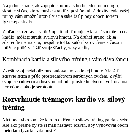
Na jednej strane, ak zapojíte kardio a silu do jedného tréningu,
skrátite si čas, ktorý musíte stráviť v posilňovni. Zefektívnenie vašej
rutiny vám umožní urobiť viac a stále žať plody oboch foriem
fyzickej aktivity.
Z hľadiska zdravia sa tiež oplatí robiť oboje. Ak sa sústredíte iba na
kardio, môžete stratiť svalovú hmotu. Na druhej strane, ak sa
sústredíte iba na silu, nespálite toľko kalórií za cvičenie a časom
môžete príliš zaťažiť svoje šľachy, väzy a kĺby.
Kombinácia kardia a silového tréningu vám dáva šancu:
Zvýšiť svoj metabolizmus budovaním svalovej hmoty. Zlepšiť
zdravie srdca a pľúc prostredníctvom aeróbnych cvičení. Zvýšiť
svoju sebadôveru a duševnú pohodu prostredníctvom uvoľňovania
hormónov, ako je serotonín.
Rozvrhnutie tréningov: kardio vs. silový
tréning
Niet pochýb o tom, že kardio cvičenie a silový tréning patria k sebe.
Ale ako presne by ste si mali nastaviť rozvrh, aby vyhovoval obom
metódam fyzickej zdatnosti?