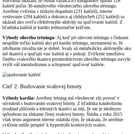
Harvardu ukázala, že osoba vážiaca 83 kilogramov spálila 126
kalórií počas 30-minútového všeobecného silového tréningu.
Aeróbne cvičenia s nízkym dopadom (231 kalórií), mierne
veslovanie (294 kalórií) a dokonca aj chôdza/beh (252 kalórií) sa
ukázali ako oveľa efektívnejšie aktivity na spaľovanie kalórií. Z
hľadiska kalórií je kardio jednoznačne kráľom.
Výhody silového tréningu
: Aj keď pri silovom tréningu s činkami
nespálite toľko kalórií ako pri kardio tréningu, neznamená to, že
zdvíhanie závažia nie je dobré. Svaly sú metabolicky aktívnejšie ako
iné tkanivá a spaľujú viac kalórií aj v pokoji. Zvýšenie množstva
čistého svalového tkaniva prostredníctvom silového tréningu navyše
zvýši váš metabolizmus a schopnosť spaľovať kalórie.
Cieľ 2: Budovanie svalovej hmoty
Výhody kardia:
Aeróbny tréning má všeobecne zlú povesť v
súvislosti s budovaním svalovej hmoty. Z hľadiska katabolizmu
(rozklad zlúčenín a telesných tkanív) sa zdá, že nie je ideálnym
spôsobom na získanie čistej svalovej hmoty. Štúdia z roku 2015
však tento argument mierne oslabila tým, že ukázala, že aeróbne
cvičenie môže prispieť k hypertrofii kostrových svalov.