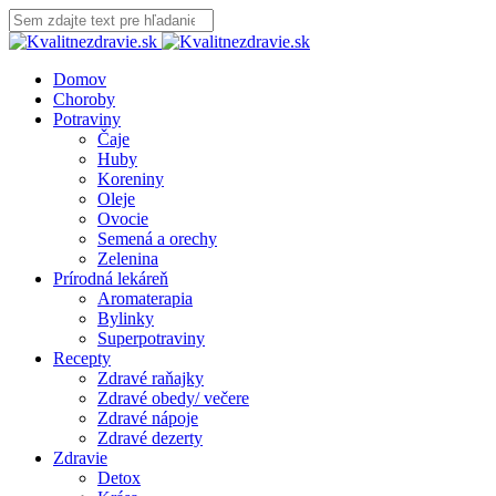
Domov
Choroby
Potraviny
Čaje
Huby
Koreniny
Oleje
Ovocie
Semená a orechy
Zelenina
Prírodná lekáreň
Aromaterapia
Bylinky
Superpotraviny
Recepty
Zdravé raňajky
Zdravé obedy/ večere
Zdravé nápoje
Zdravé dezerty
Zdravie
Detox