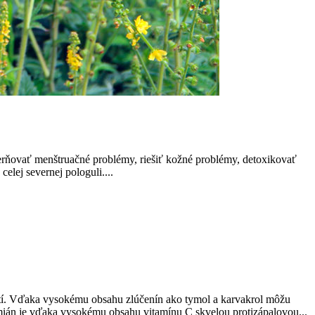
erňovať menštruačné problémy, riešiť kožné problémy, detoxikovať
elej severnej pologuli....
stí. Vďaka vysokému obsahu zlúčenín ako tymol a karvakrol môžu
ymián je vďaka vysokému obsahu vitamínu C skvelou protizápalovou...