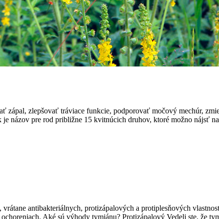
vať zápal, zlepšovať tráviace funkcie, podporovať močový mechúr, zmi
 je názov pre rod približne 15 kvitnúcich druhov, ktoré možno nájsť na c
vrátane antibakteriálnych, protizápalových a protiplesňových vlastno
h ochoreniach. Aké sú výhody tymiánu? Protizápalový Vedeli ste, že t