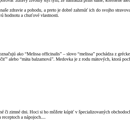
rovať zdravý životný štýl tým, že nahrádza príliš slané, korenené ale
aše zdravie a pohodu, a preto je dobré zahrnúť ich do svojho stravova
vú hodnotu a chuťové vlastnosti.
označujú ako “Melissa officinalis” – slovo “melissa” pochádza z gréck
ečiť” alebo “mäta balzamová”. Medovka je z rodu mätových, ktorá poch
nné či zimné dni. Hoci si ho môžete kúpiť v špecializovaných obchodoch
receptoch a nápojoch....