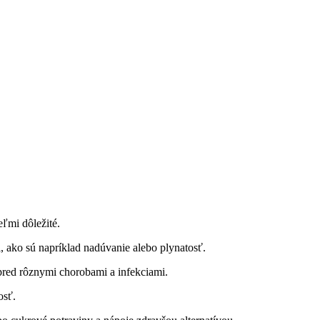
eľmi dôležité.
i, ako sú napríklad nadúvanie alebo plynatosť.
pred rôznymi chorobami a infekciami.
osť.