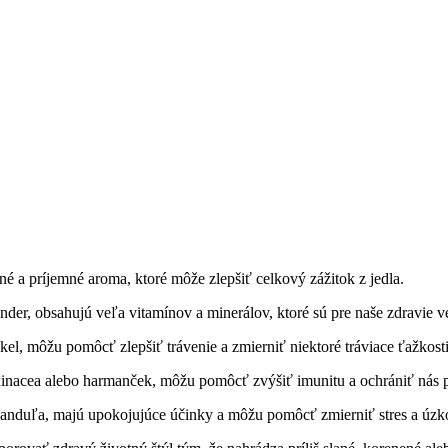
é a príjemné aroma, ktoré môže zlepšiť celkový zážitok z jedla.
nder, obsahujú veľa vitamínov a minerálov, ktoré sú pre naše zdravie v
kel, môžu pomôcť zlepšiť trávenie a zmierniť niektoré tráviace ťažkost
hinacea alebo harmanček, môžu pomôcť zvýšiť imunitu a ochrániť nás 
evanduľa, majú upokojujúce účinky a môžu pomôcť zmierniť stres a úzk