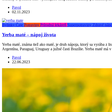
Pavol
02.11.2023
Bylinky
Čaje
Potraviny
Prírodná lekáreň
Superpotraviny
Zdravé nápo
Yerba maté – nápoj života
Yerba maté, známa tiež ako maté, je druh nápoja, ktorý sa vyrába z li
Argentína, Paraguaj, Uruguay a južné časti Brazílie. Yerba maté má v 
Pavol
22.06.2023