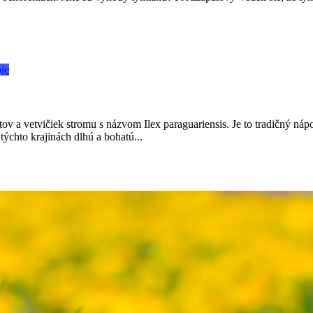
je
stov a vetvičiek stromu s názvom Ilex paraguariensis. Je to tradičný n
týchto krajinách dlhú a bohatú...