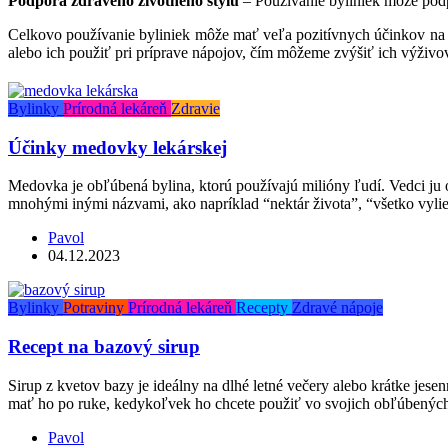
Podpora zdravého životného štýlu
– Používanie byliniek môže podpo
Celkovo používanie byliniek môže mať veľa pozitívnych účinkov na n
alebo ich použiť pri príprave nápojov, čím môžeme zvýšiť ich výživo
Bylinky
Prírodná lekáreň
Zdravie
Účinky medovky lekárskej
Medovka je obľúbená bylina, ktorú používajú milióny ľudí. Vedci ju 
mnohými inými názvami, ako napríklad “nektár života”, “všetko vyli
Pavol
04.12.2023
Bylinky
Potraviny
Prírodná lekáreň
Recepty
Zdravé nápoje
Recept na bazový sirup
Sirup z kvetov bazy je ideálny na dlhé letné večery alebo krátke jese
mať ho po ruke, kedykoľvek ho chcete použiť vo svojich obľúbených 
Pavol