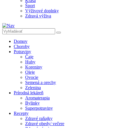
Krása
Šport
Výživové doplnky
Zdravá výživa
Domov
Choroby
Potraviny
Čaje
Huby
Koreniny
Oleje
Ovocie
Semená a orechy
Zelenina
Prírodná lekáreň
Aromaterapia
Bylinky
Superpotraviny
Recepty
Zdravé raňajky
Zdravé obedy/ večere