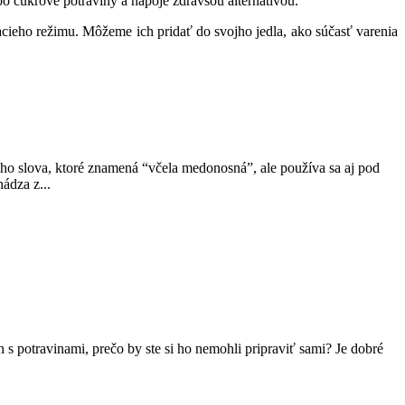
bo cukrové potraviny a nápoje zdravšou alternatívou.
cieho režimu. Môžeme ich pridať do svojho jedla, ako súčasť varenia
eho slova, ktoré znamená “včela medonosná”, ale používa sa aj pod
ádza z...
 s potravinami, prečo by ste si ho nemohli pripraviť sami? Je dobré