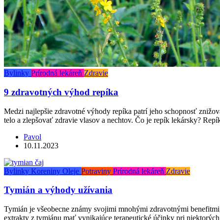
Bylinky
Prírodná lekáreň
Zdravie
9 zdravotných výhod repíka
Medzi najlepšie zdravotné výhody repíka patrí jeho schopnosť znižo
telo a zlepšovať zdravie vlasov a nechtov. Čo je repík lekársky? Repík
Pavol
10.11.2023
Bylinky
Koreniny
Oleje
Potraviny
Prírodná lekáreň
Zdravie
Tymián a výhody užívania
Tymián je všeobecne známy svojimi mnohými zdravotnými benefitmi, 
extrakty z tymiánu mať vynikajúce terapeutické účinky pri niektorýc