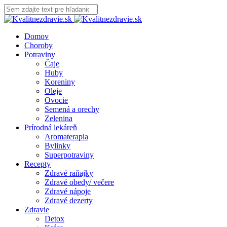
Domov
Choroby
Potraviny
Čaje
Huby
Koreniny
Oleje
Ovocie
Semená a orechy
Zelenina
Prírodná lekáreň
Aromaterapia
Bylinky
Superpotraviny
Recepty
Zdravé raňajky
Zdravé obedy/ večere
Zdravé nápoje
Zdravé dezerty
Zdravie
Detox