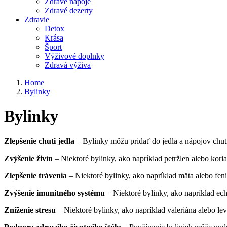
Zdravé nápoje
Zdravé dezerty
Zdravie
Detox
Krása
Šport
Výživové doplnky
Zdravá výživa
Home
Bylinky
Bylinky
Zlepšenie chuti jedla
– Bylinky môžu pridať do jedla a nápojov chutn
Zvýšenie živín
– Niektoré bylinky, ako napríklad petržlen alebo koria
Zlepšenie trávenia
– Niektoré bylinky, ako napríklad mäta alebo feni
Zvýšenie imunitného systému
– Niektoré bylinky, ako napríklad ec
Zníženie stresu
– Niektoré bylinky, ako napríklad valeriána alebo l