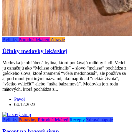
Bylinky
Prírodná lekáreň
Zdravie
Účinky medovky lekárskej
Medovka je obľúbená bylina, ktorú používajú milióny ľudí. Vedci
ju označujú ako “Melissa officinalis” – slovo “melissa” pochádza z
gréckeho slova, ktoré znamená “včela medonosná”, ale používa sa
aj pod mnohými inými názvami, ako napríklad “nektár života”,
“všetko vyliečiť” alebo “mäta balzamová”. Medovka je z rodu
mätových, ktorá pochádza z...
Pavol
04.12.2023
Bylinky
Potraviny
Prírodná lekáreň
Recepty
Zdravé nápoje
Recept na bazový sirup