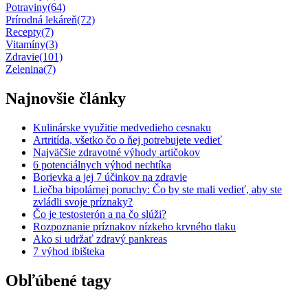
Potraviny
(64)
Prírodná lekáreň
(72)
Recepty
(7)
Vitamíny
(3)
Zdravie
(101)
Zelenina
(7)
Najnovšie články
Kulinárske využitie medvedieho cesnaku
Artritída, všetko čo o ňej potrebujete vedieť
Najväčšie zdravotné výhody artičokov
6 potenciálnych výhod nechtíka
Borievka a jej 7 účinkov na zdravie
Liečba bipolárnej poruchy: Čo by ste mali vedieť, aby ste
zvládli svoje príznaky?
Čo je testosterón a na čo slúži?
Rozpoznanie príznakov nízkeho krvného tlaku
Ako si udržať zdravý pankreas
7 výhod ibišteka
Obľúbené tagy