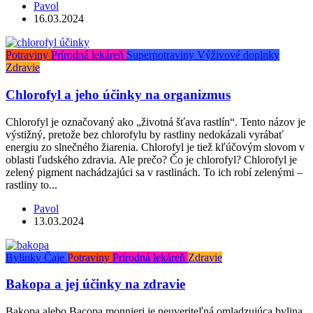
Pavol
16.03.2024
Potraviny
Prírodná lekáreň
Superpotraviny
Výživové doplnky
Zdravie
Chlorofyl a jeho účinky na organizmus
Chlorofyl je označovaný ako „životná šťava rastlín“. Tento názov je
výstižný, pretože bez chlorofylu by rastliny nedokázali vyrábať
energiu zo slnečného žiarenia. Chlorofyl je tiež kľúčovým slovom v
oblasti ľudského zdravia. Ale prečo? Čo je chlorofyl? Chlorofyl je
zelený pigment nachádzajúci sa v rastlinách. To ich robí zelenými –
rastliny to...
Pavol
13.03.2024
Bylinky
Čaje
Potraviny
Prírodná lekáreň
Zdravie
Bakopa a jej účinky na zdravie
Bakopa alebo Bacopa monnieri je neuveriteľná omladzujúca bylina