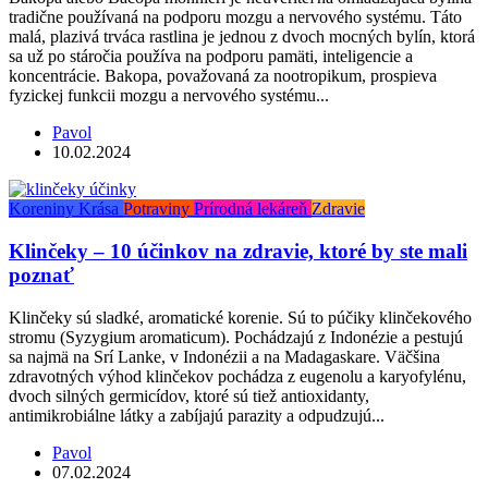
tradične používaná na podporu mozgu a nervového systému. Táto
malá, plazivá trváca rastlina je jednou z dvoch mocných bylín, ktorá
sa už po stáročia používa na podporu pamäti, inteligencie a
koncentrácie. Bakopa, považovaná za nootropikum, prospieva
fyzickej funkcii mozgu a nervového systému...
Pavol
10.02.2024
Koreniny
Krása
Potraviny
Prírodná lekáreň
Zdravie
Klinčeky – 10 účinkov na zdravie, ktoré by ste mali
poznať
Klinčeky sú sladké, aromatické korenie. Sú to púčiky klinčekového
stromu (Syzygium aromaticum). Pochádzajú z Indonézie a pestujú
sa najmä na Srí Lanke, v Indonézii a na Madagaskare. Väčšina
zdravotných výhod klinčekov pochádza z eugenolu a karyofylénu,
dvoch silných germicídov, ktoré sú tiež antioxidanty,
antimikrobiálne látky a zabíjajú parazity a odpudzujú...
Pavol
07.02.2024