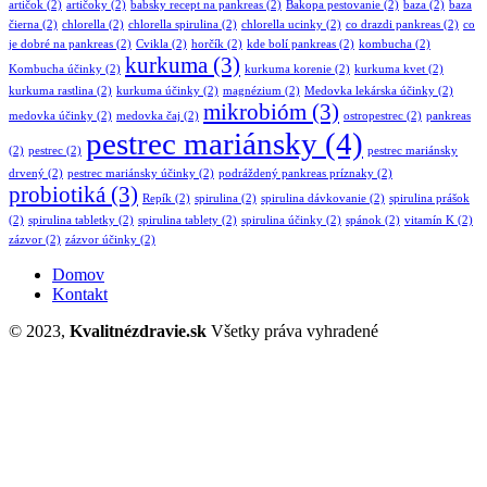
artičok
(2)
artičoky
(2)
babsky recept na pankreas
(2)
Bakopa pestovanie
(2)
baza
(2)
baza
čierna
(2)
chlorella
(2)
chlorella spirulina
(2)
chlorella ucinky
(2)
co drazdi pankreas
(2)
co
je dobré na pankreas
(2)
Cvikla
(2)
horčík
(2)
kde bolí pankreas
(2)
kombucha
(2)
kurkuma
(3)
Kombucha účinky
(2)
kurkuma korenie
(2)
kurkuma kvet
(2)
kurkuma rastlina
(2)
kurkuma účinky
(2)
magnézium
(2)
Medovka lekárska účinky
(2)
mikrobióm
(3)
medovka účinky
(2)
medovka čaj
(2)
ostropestrec
(2)
pankreas
pestrec mariánsky
(4)
(2)
pestrec
(2)
pestrec mariánsky
drvený
(2)
pestrec mariánsky účinky
(2)
podráždený pankreas príznaky
(2)
probiotiká
(3)
Repík
(2)
spirulina
(2)
spirulina dávkovanie
(2)
spirulina prášok
(2)
spirulina tabletky
(2)
spirulina tablety
(2)
spirulina účinky
(2)
spánok
(2)
vitamín K
(2)
zázvor
(2)
zázvor účinky
(2)
Domov
Kontakt
© 2023,
Kvalitnézdravie.sk
Všetky práva vyhradené