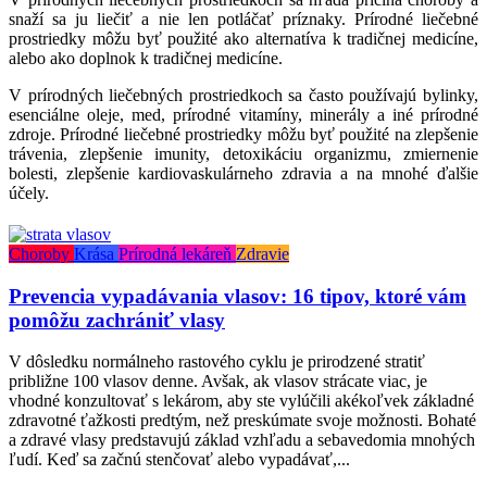
snaží sa ju liečiť a nie len potláčať príznaky. Prírodné liečebné
prostriedky môžu byť použité ako alternatíva k tradičnej medicíne,
alebo ako doplnok k tradičnej medicíne.
V prírodných liečebných prostriedkoch sa často používajú bylinky,
esenciálne oleje, med, prírodné vitamíny, minerály a iné prírodné
zdroje. Prírodné liečebné prostriedky môžu byť použité na zlepšenie
trávenia, zlepšenie imunity, detoxikáciu organizmu, zmiernenie
bolesti, zlepšenie kardiovaskulárneho zdravia a na mnohé ďalšie
účely.
Choroby
Krása
Prírodná lekáreň
Zdravie
Prevencia vypadávania vlasov: 16 tipov, ktoré vám
pomôžu zachrániť vlasy
V dôsledku normálneho rastového cyklu je prirodzené stratiť
približne 100 vlasov denne. Avšak, ak vlasov strácate viac, je
vhodné konzultovať s lekárom, aby ste vylúčili akékoľvek základné
zdravotné ťažkosti predtým, než preskúmate svoje možnosti. Bohaté
a zdravé vlasy predstavujú základ vzhľadu a sebavedomia mnohých
ľudí. Keď sa začnú stenčovať alebo vypadávať,...