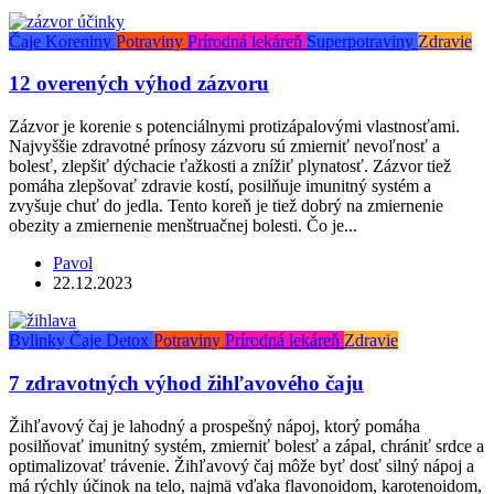
Čaje
Koreniny
Potraviny
Prírodná lekáreň
Superpotraviny
Zdravie
12 overených výhod zázvoru
Zázvor je korenie s potenciálnymi protizápalovými vlastnosťami.
Najvyššie zdravotné prínosy zázvoru sú zmierniť nevoľnosť a
bolesť, zlepšiť dýchacie ťažkosti a znížiť plynatosť. Zázvor tiež
pomáha zlepšovať zdravie kostí, posilňuje imunitný systém a
zvyšuje chuť do jedla. Tento koreň je tiež dobrý na zmiernenie
obezity a zmiernenie menštruačnej bolesti. Čo je...
Pavol
22.12.2023
Bylinky
Čaje
Detox
Potraviny
Prírodná lekáreň
Zdravie
7 zdravotných výhod žihľavového čaju
Žihľavový čaj je lahodný a prospešný nápoj, ktorý pomáha
posilňovať imunitný systém, zmierniť bolesť a zápal, chrániť srdce a
optimalizovať trávenie. Žihľavový čaj môže byť dosť silný nápoj a
má rýchly účinok na telo, najmä vďaka flavonoidom, karotenoidom,