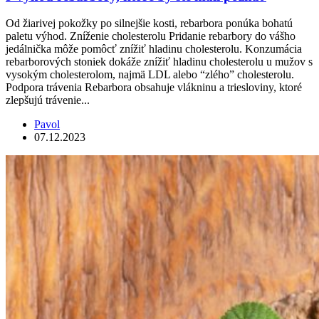
Od žiarivej pokožky po silnejšie kosti, rebarbora ponúka bohatú
paletu výhod. Zníženie cholesterolu Pridanie rebarbory do vášho
jedálnička môže pomôcť znížiť hladinu cholesterolu. Konzumácia
rebarborových stoniek dokáže znížiť hladinu cholesterolu u mužov s
vysokým cholesterolom, najmä LDL alebo “zlého” cholesterolu.
Podpora trávenia Rebarbora obsahuje vlákninu a triesloviny, ktoré
zlepšujú trávenie...
Pavol
07.12.2023