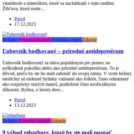
vitamínom a minerálom, ktoré sa nachádzajú v tejto rastline.
Žihľava, ktorá rastie...
Pavol
17.12.2023
Bylinky
Prírodná lekáreň
Psychika a stres
Zdravie
Ľubovník bodkovaný – prírodné antidepresívum
Ľubovník bodkovaný sa stáva populárnym pre pomoc na
poškodenú pokožku alebo ako prírodné antidepresívum. Tu je
dôvod, prečo by ste ho mali zahrnúť do svojej rutiny. V svete bežnej
medicíny sú niektoré bylinky vnímané ako folklór, často odmietané
ako rozprávky starých materí, podložené čisto neoficiálnymi
dôkazmi. Bylina, o ktorej dnes...
Pavol
13.12.2023
Bylinky
Prírodná lekáreň
Zdravie
9 výhod rebarbory, ktoré by ste mali poznať