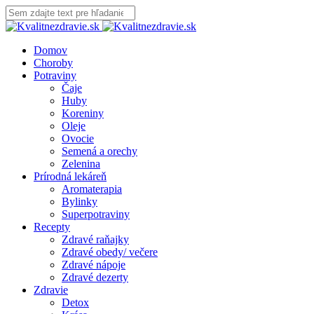
Domov
Choroby
Potraviny
Čaje
Huby
Koreniny
Oleje
Ovocie
Semená a orechy
Zelenina
Prírodná lekáreň
Aromaterapia
Bylinky
Superpotraviny
Recepty
Zdravé raňajky
Zdravé obedy/ večere
Zdravé nápoje
Zdravé dezerty
Zdravie
Detox