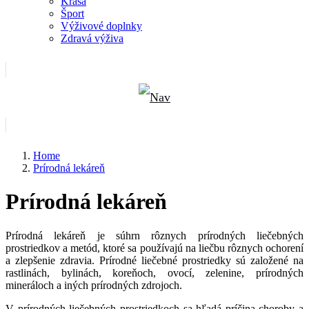
Krása
Šport
Výživové doplnky
Zdravá výživa
Home
Prírodná lekáreň
Prírodná lekáreň
Prírodná lekáreň je súhrn rôznych prírodných liečebných
prostriedkov a metód, ktoré sa používajú na liečbu rôznych ochorení
a zlepšenie zdravia. Prírodné liečebné prostriedky sú založené na
rastlinách, bylinách, koreňoch, ovocí, zelenine, prírodných
mineráloch a iných prírodných zdrojoch.
V prírodných liečebných prostriedkoch sa hľadá príčina choroby a