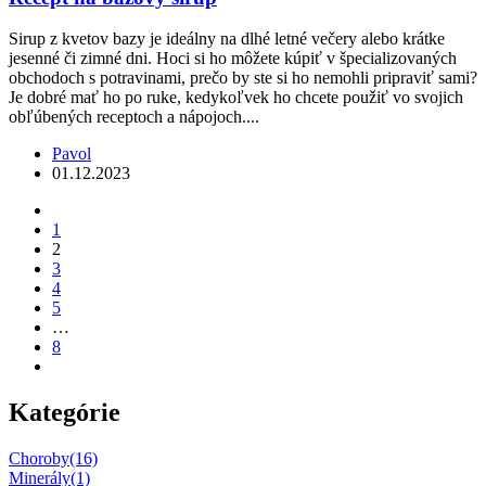
Sirup z kvetov bazy je ideálny na dlhé letné večery alebo krátke
jesenné či zimné dni. Hoci si ho môžete kúpiť v špecializovaných
obchodoch s potravinami, prečo by ste si ho nemohli pripraviť sami?
Je dobré mať ho po ruke, kedykoľvek ho chcete použiť vo svojich
obľúbených receptoch a nápojoch....
Pavol
01.12.2023
1
2
3
4
5
…
8
Kategórie
Choroby
(16)
Minerály
(1)